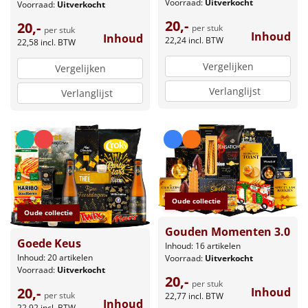
Voorraad:
Uitverkocht
Voorraad:
Uitverkocht
20,-
20,-
per stuk
per stuk
Inhoud
Inhoud
22,24
incl. BTW
22,58
incl. BTW
Vergelijken
Vergelijken
Verlanglijst
Verlanglijst
Oude collectie
Oude collectie
Gouden Momenten 3.0
Goede Keus
Inhoud: 16 artikelen
Inhoud: 20 artikelen
Voorraad:
Uitverkocht
Voorraad:
Uitverkocht
20,-
per stuk
20,-
Inhoud
per stuk
22,77
incl. BTW
Inhoud
22,92
incl. BTW