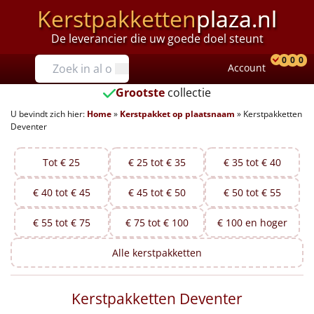
Kerstpakketten
plaza.nl
De leverancier die uw goede doel steunt
Prijzen
0
0
0
Account
Prod
Ver
W
Tot €25
Grootste
collectie
U bevindt zich hier:
Home
»
Kerstpakket op plaatsnaam
»
Kerstpakketten
€25 tot €35
Deventer
€35 tot €40
Tot € 25
€ 25 tot € 35
€ 35 tot € 40
€40 tot €45
€ 40 tot € 45
€ 45 tot € 50
€ 50 tot € 55
€45 tot €50
€ 55 tot € 75
€ 75 tot € 100
€ 100 en hoger
€50 tot €55
Alle
kerstpakketten
€55 tot €75
Kerstpakketten Deventer