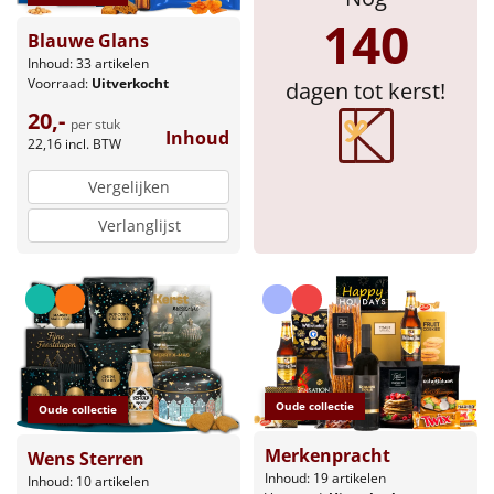
140
Sinterklaaspakketten
Blauwe Glans
Inhoud: 33 artikelen
Voorraad:
Uitverkocht
dagen tot kerst!
Particulier
20,-
per stuk
Inhoud
Kerstgeschenken 2026
22,16
incl. BTW
Vergelijken
Relatiegeschenken
Verlanglijst
Cadeaubon
Per stuk
Alle overige
Oude collectie
Oude collectie
Merkenpracht
Wens Sterren
Inhoud: 19 artikelen
Inhoud: 10 artikelen