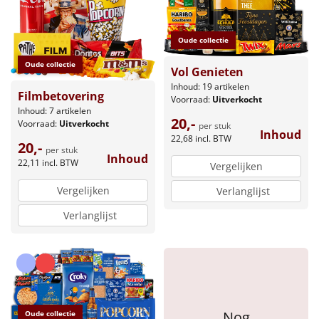
Borrelplank
Warmtekussen
Oude collectie
NIEUW
Oude collectie
Vol Genieten
Slowcooker
POPULAIR
Inhoud: 19 artikelen
Filmbetovering
Voorraad:
Uitverkocht
Noodradio
NIEUW
Inhoud: 7 artikelen
20,-
Voorraad:
Uitverkocht
per stuk
Inhoud
22,68
incl. BTW
Deken (fleece plaid)
20,-
per stuk
Inhoud
22,11
incl. BTW
Vergelijken
Alle artikelen
Vergelijken
Verlanglijst
Overige
Verlanglijst
Ideeën
Personeel
Doe het zelf
Nog
Oude collectie