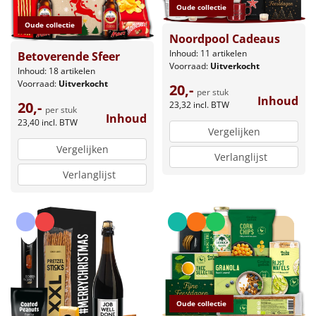
Oude collectie
Oude collectie
Noordpool Cadeaus
Inhoud: 11 artikelen
Betoverende Sfeer
Voorraad:
Uitverkocht
Inhoud: 18 artikelen
Voorraad:
Uitverkocht
20,-
per stuk
Inhoud
20,-
23,32
incl. BTW
per stuk
Inhoud
23,40
incl. BTW
Vergelijken
Vergelijken
Verlanglijst
Verlanglijst
Oude collectie