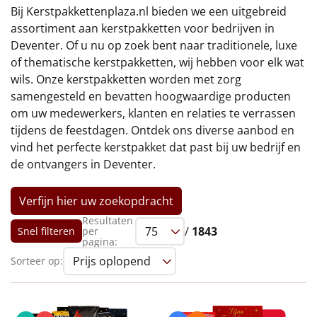
€75 tot €100
Bij Kerstpakkettenplaza.nl bieden we een uitgebreid
assortiment aan kerstpakketten voor bedrijven in
€100 en hoger
Deventer. Of u nu op zoek bent naar traditionele, luxe
of thematische kerstpakketten, wij hebben voor elk wat
Alle kerstpakketten 2026
wils. Onze kerstpakketten worden met zorg
samengesteld en bevatten hoogwaardige producten
Thema
om uw medewerkers, klanten en relaties te verrassen
tijdens de feestdagen. Ontdek ons diverse aanbod en
Origineel
vind het perfecte kerstpakket dat past bij uw bedrijf en
de ontvangers in Deventer.
Rituals
Verfijn hier uw zoekopdracht
Luxe
Resultaten
/
1843
Snel filteren
per
Mannen
pagina:
Sorteer op:
Vrouwen
Duurzaam