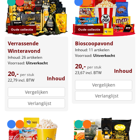
Leuke
Goedkope
Oude collectie
Oude collectie
Uniek
Verrassende
Bioscoopavond
Inhoud: 11 artikelen
Winteravond
Alle thema's
Voorraad:
Uitverkocht
Inhoud: 26 artikelen
Voorraad:
Uitverkocht
20,-
per stuk
Artikel
Inhoud
20,-
23,67
incl. BTW
per stuk
Inhoud
22,79
incl. BTW
Hitster
NIEUW
Vergelijken
Vergelijken
Verlanglijst
Pizzarette
Verlanglijst
Tas
Wake up light
NIEUW