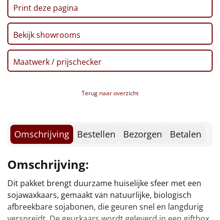
Borrelplank
Print deze pagina
Warmtekussen
NIEUW
Bekijk showrooms
Slowcooker
POPULAIR
Maatwerk / prijschecker
Noodradio
NIEUW
Terug naar overzicht
Deken (fleece plaid)
Alle artikelen
Omschrijving
Bestellen
Bezorgen
Betalen
Overige
Omschrijving:
Ideeën
Dit pakket brengt duurzame huiselijke sfeer met een
geniet van een alcoholvrije bubbel, de Juicy Tea, een
Personeel
sojawaxkaars, gemaakt van natuurlijke, biologisch
verrassende mix van prikkelend Rieslingdruivensap
afbreekbare sojabonen, die geuren snel en langdurig
met Aziatische smaken en geuren. Een perfect
Doe het zelf
verspreidt. De geurkaars wordt geleverd in een giftbox