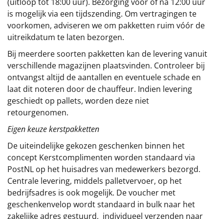
(uitloop tot 18:00 uur). Bezorging vóór of ná 12:00 uur
is mogelijk via een tijdszending. Om vertragingen te
voorkomen, adviseren we om pakketten ruim vóór de
uitreikdatum te laten bezorgen.
Bij meerdere soorten pakketten kan de levering vanuit
verschillende magazijnen plaatsvinden. Controleer bij
ontvangst altijd de aantallen en eventuele schade en
laat dit noteren door de chauffeur. Indien levering
geschiedt op pallets, worden deze niet
retourgenomen.
Eigen keuze kerstpakketten
De uiteindelijke gekozen geschenken binnen het
concept
Kerstcomplimenten
worden standaard via
PostNL op het huisadres van medewerkers bezorgd.
Centrale levering, middels palletvervoer, op het
bedrijfsadres is ook mogelijk. De voucher met
geschenkenvelop wordt standaard in bulk naar het
zakelijke adres gestuurd, individueel verzenden naar