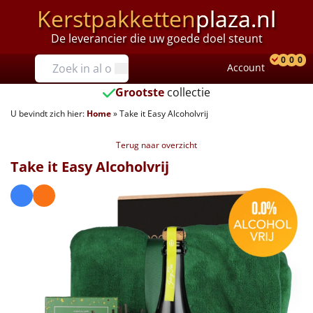
Kerstpakketten
plaza.nl
De leverancier die uw goede doel steunt
Prijzen
0
0
0
Account
Prod
Ver
W
Tot €25
Grootste
collectie
U bevindt zich hier:
Home
»
Take it Easy Alcoholvrij
€25 tot €35
Terug naar overzicht
€35 tot €40
Take it Easy Alcoholvrij
€40 tot €45
€45 tot €50
€50 tot €55
€55 tot €75