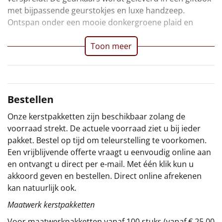
met bijpassende geurstokjes en luxe handzeep.
Sinterklaaspakketten
Ontspan onder een mooie donkergroene plaid en
Particulier
Toon meer
Kerstgeschenken 2026
Relatiegeschenken
Bestellen
Cadeaubon
Onze kerstpakketten zijn beschikbaar zolang de
voorraad strekt. De actuele voorraad ziet u bij ieder
Per stuk
pakket. Bestel op tijd om teleurstelling te voorkomen.
Een vrijblijvende offerte vraagt u eenvoudig online aan
Alle overige
en ontvangt u direct per e-mail. Met één klik kun u
akkoord geven en bestellen. Direct online afrekenen
kan natuurlijk ook.
Maatwerk kerstpakketten
Voor maatwerkpakketten vanaf 100 stuks (vanaf € 25,00