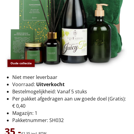
€75 tot €100
€100 en hoger
Alle kerstpakketten 2026
Thema
Origineel
Oude collectie
Rituals
Niet meer leverbaar
Voorraad:
Uitverkocht
Luxe
Bestelmogelijkheid: Vanaf 5 stuks
Per pakket afgedragen aan uw goede doel (Gratis):
Mannen
€ 0,40
Magazijn: 1
Vrouwen
Pakketnummer: SH032
35,-
Duurzaam
42,
35
incl. BTW