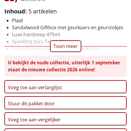
Leuke
Inhoud:
5 artikelen
Plaid
Goedkope
Sandalwood Giftbox met geurkaars en geurstokjes
Luxe handzeep 475ml
Uniek
Sparkling Juicy Tea, 0,75 ltr
Toon meer
Verpakt in een feestelijke geschenkdoos
Alle thema's
U bekijkt de oude collectie, uiterlijk 1 september
Artikel
staat de nieuwe collectie 2026 online!
Hitster
NIEUW
Voeg toe aan verlanglijst
Pizzarette
Stuur dit pakket door
Tas
Wake up light
Voeg toe aan vergelijker
NIEUW