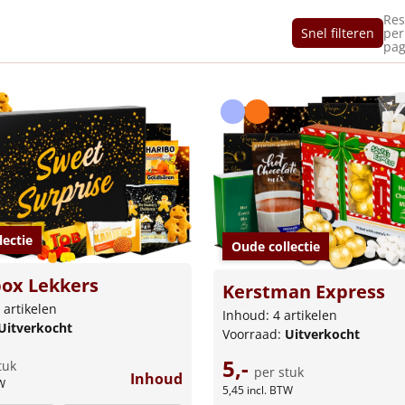
Res
Snel filteren
per
pag
lectie
Oude collectie
ox Lekkers
Kerstman Express
 artikelen
Inhoud: 4 artikelen
Uitverkocht
Voorraad:
Uitverkocht
5,-
tuk
per stuk
Inhoud
W
5,45
incl. BTW