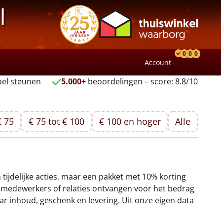
l
0
0
0
Account
Product
Verlang
Wink
el steunen
5.000+
beoordelingen – score: 8.8/10
€ 75
€ 75 tot € 100
€ 100 en hoger
Alle
 tijdelijke acties, maar een pakket met 10% korting
 medewerkers of relaties ontvangen voor het bedrag
r inhoud, geschenk en levering. Uit onze eigen data