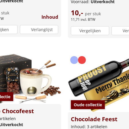
Uitverkocht
Voorraad:
Uitverkocht
10,-
 stuk
per stuk
Inhoud
BTW
11,71
incl. BTW
ijken
Verlanglijst
Vergelijken
Ver
lectie
Oude collectie
 Chocofeest
Chocolade Feest
artikelen
Uitverkocht
Inhoud: 3 artikelen