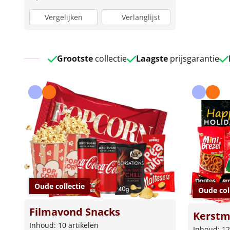
Vergelijken
Verlanglijst
Grootste
collectie
Laagste
prijsgarantie
Oude collectie
Oude col
Filmavond Snacks
Kerst
Inhoud: 10 artikelen
Inhoud: 12