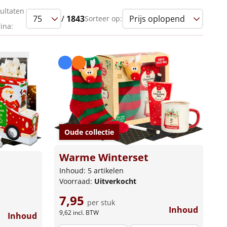
ultaten
/
1843
Sorteer op:
ina:
Oude collectie
Warme Winterset
Inhoud: 5 artikelen
Voorraad:
Uitverkocht
7,95
per stuk
Inhoud
9,62
incl. BTW
Inhoud