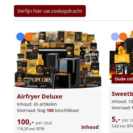
Verfijn hier uw zoekopdracht
Oude col
Sweetb
Airfryer Deluxe
Inhoud: 10
Inhoud: 45 artikelen
Voorraad:
Voorraad:
Nog
100
beschikbaar
5,-
100,-
per s
per stuk
5,62
incl. BT
Inhoud
116,29
incl. BTW