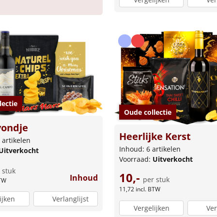
lectie
Oude collectie
vondje
Heerlijke Kerst
 artikelen
Inhoud: 6 artikelen
Uitverkocht
Voorraad:
Uitverkocht
 stuk
10,-
Inhoud
per stuk
BTW
11,72
incl. BTW
ijken
Verlanglijst
Vergelijken
Ver