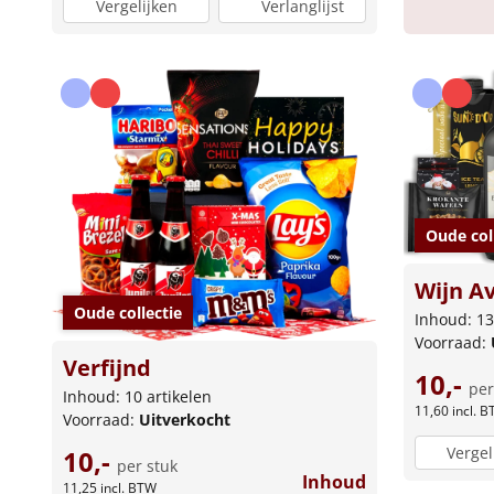
Vergelijken
Verlanglijst
Oude col
Wijn A
Oude collectie
Inhoud: 13
Voorraad:
Verfijnd
10,-
per
Inhoud: 10 artikelen
11,60
incl. 
Voorraad:
Uitverkocht
Vergel
10,-
per stuk
Inhoud
11,25
incl. BTW