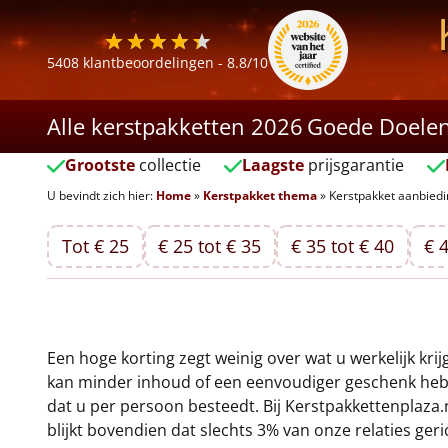
5408
klantbeoordelingen -
8.8
/10
Alle kerstpakketten 2026
Goede Doele
Grootste
collectie
Laagste
prijsgarantie
U bevindt zich hier:
Home
»
Kerstpakket thema
»
Kerstpakket aanbied
Tot € 25
€ 25 tot € 35
€ 35 tot € 40
€ 4
Een hoge korting zegt weinig over wat u werkelijk kri
kan minder inhoud of een eenvoudiger geschenk hebb
dat u per persoon besteedt. Bij Kerstpakkettenplaza
blijkt bovendien dat slechts 3% van onze relaties ger