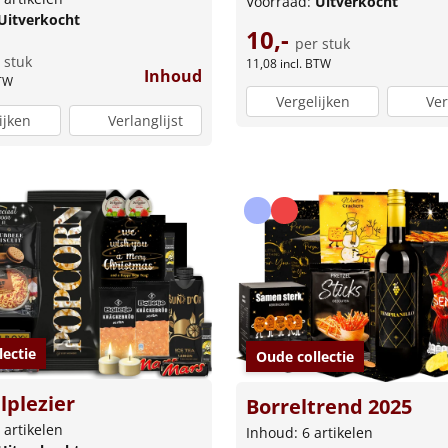
Voorraad:
Uitverkocht
Uitverkocht
10,-
per stuk
 stuk
11,08
incl. BTW
Inhoud
BTW
Vergelijken
Ver
ijken
Verlanglijst
lectie
Oude collectie
lplezier
Borreltrend 2025
 artikelen
Inhoud: 6 artikelen