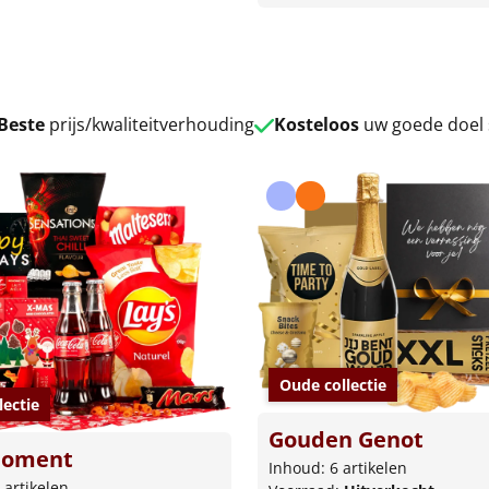
Beste
prijs/kwaliteitverhouding
Kosteloos
uw goede doel
Oude collectie
lectie
Gouden Genot
moment
Inhoud: 6 artikelen
 artikelen