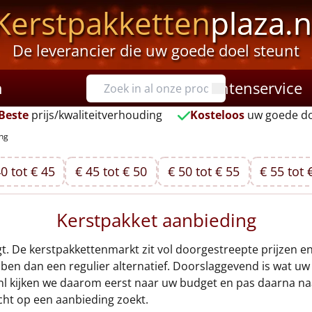
Kerstpakketten
plaza.n
De leverancier die uw goede doel steunt
n
Klantenservice
Beste
prijs/kwaliteitverhouding
Kosteloos
uw goede do
ing
0 tot € 45
€ 45 tot € 50
€ 50 tot € 55
€ 55 tot 
Kerstpakket aanbieding
jgt. De kerstpakkettenmarkt zit vol doorgestreepte prijzen en
en dan een regulier alternatief. Doorslaggevend is wat uw
.nl kijken we daarom eerst naar uw budget en pas daarna naa
icht op een aanbieding zoekt.