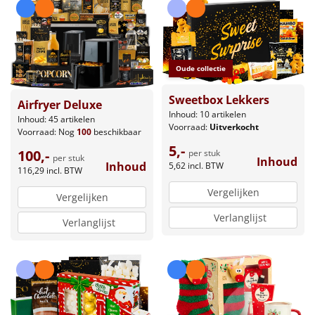
Leuke
Goedkope
Oude collectie
Uniek
Sweetbox Lekkers
Airfryer Deluxe
Inhoud: 10 artikelen
Inhoud: 45 artikelen
Alle thema's
Voorraad:
Uitverkocht
Voorraad:
Nog
100
beschikbaar
5,-
Artikel
100,-
per stuk
per stuk
Inhoud
Inhoud
5,62
incl. BTW
116,29
incl. BTW
Hitster
NIEUW
Vergelijken
Vergelijken
Verlanglijst
Pizzarette
Verlanglijst
Tas
Wake up light
NIEUW