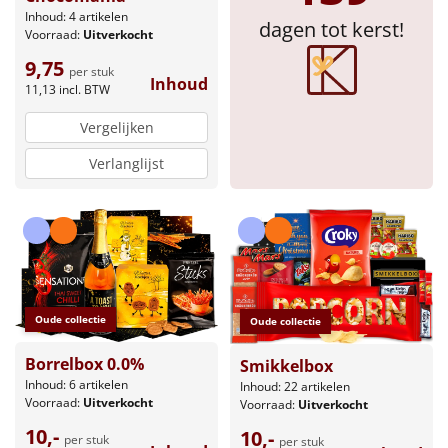
Inhoud: 4 artikelen
dagen tot kerst!
Sinterklaaspakketten
Voorraad:
Uitverkocht
9,75
per stuk
Particulier
Inhoud
11,13
incl. BTW
Kerstgeschenken 2026
Vergelijken
Verlanglijst
Relatiegeschenken
Cadeaubon
Per stuk
Oude collectie
Alle overige
Oude collectie
Borrelbox 0.0%
Smikkelbox
Inhoud: 6 artikelen
Inhoud: 22 artikelen
Voorraad:
Uitverkocht
Voorraad:
Uitverkocht
10,-
10,-
per stuk
per stuk