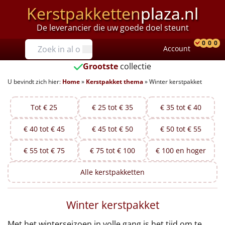
Kerstpakketten
plaza.nl
De leverancier die uw goede doel steunt
Prijzen
0
0
0
Account
Prod
Ver
W
Tot €25
Grootste
collectie
U bevindt zich hier:
Home
»
Kerstpakket thema
»
Winter kerstpakket
€25 tot €35
€35 tot €40
Tot € 25
€ 25 tot € 35
€ 35 tot € 40
€ 40 tot € 45
€ 45 tot € 50
€ 50 tot € 55
€40 tot €45
€ 55 tot € 75
€ 75 tot € 100
€ 100 en hoger
€45 tot €50
Alle
kerstpakketten
€50 tot €55
Winter kerstpakket
€55 tot €75
Met het winterseizoen in volle gang is het tijd om te