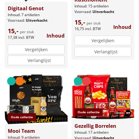
Inhoud: 15 artikelen
Digitaal Genot
Voorraad:
Uitverkocht
Inhoud: 7 artikelen
Voorraad:
Uitverkocht
15,-
per stuk
Inhoud
16,75
incl. BTW
15,-
per stuk
Inhoud
17,38
incl. BTW
Vergelijken
Vergelijken
Verlanglijst
Verlanglijst
Oude collectie
Oude collectie
Gezellig Borrelen
Mooi Team
Inhoud: 17 artikelen
Inhoud: 9 artikelen
Voorraad:
Uitverkocht