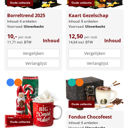
Oude collectie
Oude collectie
Borreltrend 2025
Kaart Gezelschap
Inhoud: 6 artikelen
Inhoud: 8 artikelen
Voorraad:
Uitverkocht
Voorraad:
Uitverkocht
10,-
12,50
per stuk
per stuk
Inhoud
Inhoud
11,71
incl. BTW
14,64
incl. BTW
Vergelijken
Vergelijken
Verlanglijst
Verlanglijst
Oude collectie
Fondue Chocofeest
Oude collectie
Inhoud: 6 artikelen
Voorraad:
Uitverkocht