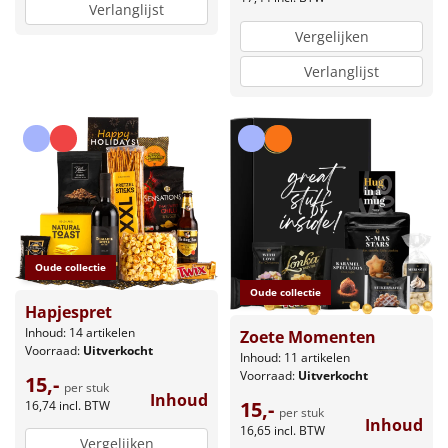
Verlanglijst
Vergelijken
Verlanglijst
Oude collectie
Oude collectie
Hapjespret
Inhoud: 14 artikelen
Zoete Momenten
Voorraad:
Uitverkocht
Inhoud: 11 artikelen
Voorraad:
Uitverkocht
15,-
per stuk
Inhoud
15,-
16,74
incl. BTW
per stuk
Inhoud
16,65
incl. BTW
Vergelijken