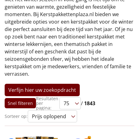
€75 tot €100
genieten van warmte, gezelligheid en feestelijke
momenten. Bij Kerstpakkettenplaza.nl bieden we
€100 en hoger
uitgebreide opties voor een kerstpakket voor de winter
die perfect aansluiten bij deze tijd van het jaar. Of je nu
Alle kerstpakketten 2026
op zoek bent naar een traditioneel kerstpakket met
winterse lekkernijen, een thematisch pakket in
Thema
winterstijl of een geschenk dat past bij de
seizoensgebonden sfeer, wij hebben het ideale
Origineel
kerstpakket om je medewerkers, vrienden of familie te
verrassen.
Rituals
Luxe
Verfijn hier uw zoekopdracht
Resultaten
/
1843
Snel filteren
per
Mannen
pagina:
Sorteer op:
Vrouwen
Duurzaam