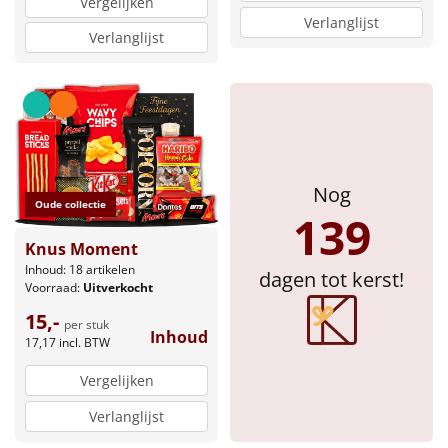
Vergelijken
Verlanglijst
Verlanglijst
Nog
Oude collectie
139
Knus Moment
Inhoud: 18 artikelen
dagen tot kerst!
Voorraad:
Uitverkocht
15,-
per stuk
Inhoud
17,17
incl. BTW
Vergelijken
Verlanglijst