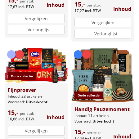
15,-
per stuk
15,-
Inhoud
per stuk
17,67
incl. BTW
Inhoud
17,27
incl. BTW
Vergelijken
Vergelijken
Verlanglijst
Verlanglijst
Oude collectie
Fijnproever
Oude collectie
Inhoud: 28 artikelen
Voorraad:
Uitverkocht
Handig Pauzemoment
15,-
per stuk
Inhoud: 11 artikelen
Inhoud
16,66
incl. BTW
Voorraad:
Uitverkocht
15,-
Vergelijken
per stuk
Inhoud
17,44
incl. BTW