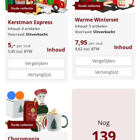
Borrelplank
Oude collectie
Oude collectie
Warmtekussen
NIEUW
Warme Winterset
Kerstman Express
Inhoud: 5 artikelen
Inhoud: 4 artikelen
Voorraad:
Uitverkocht
Slowcooker
POPULAIR
Voorraad:
Uitverkocht
7,95
per stuk
5,-
per stuk
Inhoud
Noodradio
NIEUW
9,62
incl. BTW
Inhoud
5,45
incl. BTW
Vergelijken
Deken (fleece plaid)
Vergelijken
Verlanglijst
Verlanglijst
Alle artikelen
Overige
Ideeën
Personeel
Nog
Oude collectie
139
Doe het zelf
Chocomania