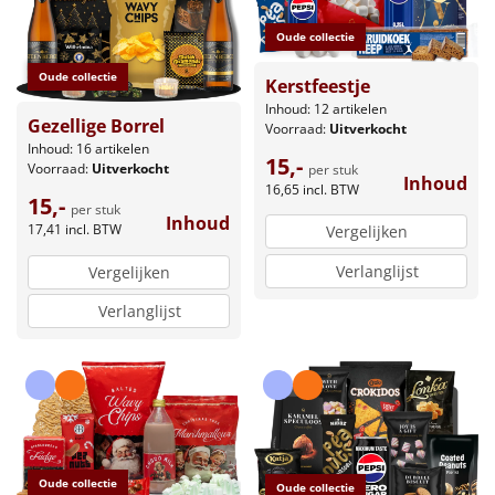
Oude collectie
Oude collectie
Kerstfeestje
Inhoud: 12 artikelen
Gezellige Borrel
Voorraad:
Uitverkocht
Inhoud: 16 artikelen
15,-
Voorraad:
Uitverkocht
per stuk
Inhoud
16,65
incl. BTW
15,-
per stuk
Inhoud
17,41
incl. BTW
Vergelijken
Verlanglijst
Vergelijken
Verlanglijst
Oude collectie
Oude collectie