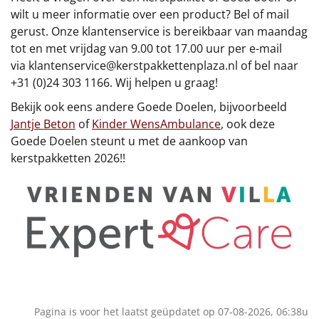
Borrelplank
wilt u meer informatie over een product? Bel of mail
gerust. Onze klantenservice is bereikbaar van maandag
Warmtekussen
NIEUW
tot en met vrijdag van 9.00 tot 17.00 uur per e-mail
via
klantenservice@kerstpakkettenplaza.nl
of bel naar
Slowcooker
POPULAIR
+31 (0)24 303 1166. Wij helpen u graag!
Bekijk ook eens andere Goede Doelen, bijvoorbeeld
Noodradio
NIEUW
Jantje Beton
of
Kinder WensAmbulance
, ook deze
Goede Doelen steunt u met de aankoop van
Deken (fleece plaid)
kerstpakketten 2026!!
Alle artikelen
Overige
Ideeën
Personeel
Doe het zelf
Pagina is voor het laatst geüpdatet op 07-08-2026, 06:38u