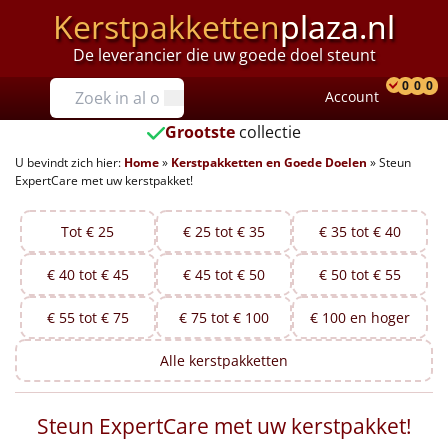
Kerstpakketten
plaza.nl
De leverancier die uw goede doel steunt
Prijzen
0
0
0
Account
Prod
Ver
W
Tot €25
Grootste
collectie
U bevindt zich hier:
Home
»
Kerstpakketten en Goede Doelen
»
Steun
€25 tot €35
ExpertCare met uw kerstpakket!
€35 tot €40
Tot € 25
€ 25 tot € 35
€ 35 tot € 40
€40 tot €45
€ 40 tot € 45
€ 45 tot € 50
€ 50 tot € 55
€45 tot €50
€ 55 tot € 75
€ 75 tot € 100
€ 100 en hoger
€50 tot €55
Alle
kerstpakketten
€55 tot €75
Steun ExpertCare met uw kerstpakket!