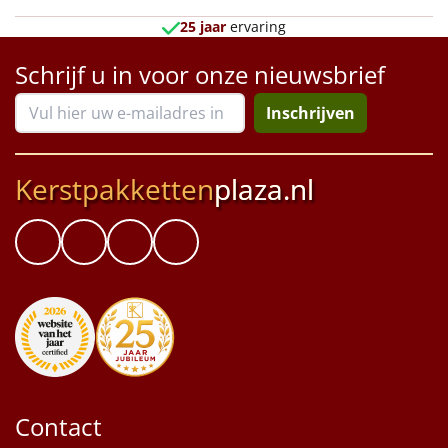
25 jaar
ervaring
Sinterklaaspakketten
Schrijf u in voor onze nieuwsbrief
Particulier
Inschrijven
Kerstgeschenken 2026
Relatiegeschenken
Kerstpakketten
plaza.nl
Cadeaubon
Per stuk
Alle overige
Contact