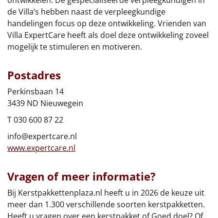
ontwikkelen. De gespecialiseerde verpleegkundigen in
de Villa’s hebben naast de verpleegkundige
Leuke
handelingen focus op deze ontwikkeling. Vrienden van
Villa ExpertCare heeft als doel deze ontwikkeling zoveel
Goedkope
mogelijk te stimuleren en motiveren.
Uniek
Postadres
Alle thema's
Perkinsbaan 14
3439 ND Nieuwegein
Artikel
T 030 600 87 22
Hitster
NIEUW
info@expertcare.nl
www.expertcare.nl
Pizzarette
Vragen of meer informatie?
Tas
Bij Kerstpakkettenplaza.nl heeft u in 2026 de keuze uit
Wake up light
NIEUW
meer dan 1.300 verschillende soorten kerstpakketten.
Heeft u vragen over een kerstpakket of Goed doel? Of