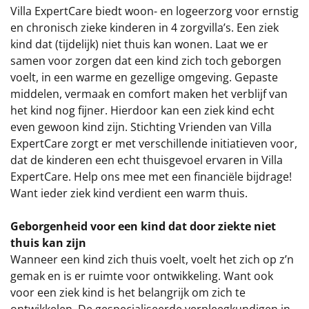
€75 tot €100
Villa ExpertCare biedt woon- en logeerzorg voor ernstig
en chronisch zieke kinderen in 4 zorgvilla’s. Een ziek
€100 en hoger
kind dat (tijdelijk) niet thuis kan wonen. Laat we er
samen voor zorgen dat een kind zich toch geborgen
Alle kerstpakketten 2026
voelt, in een warme en gezellige omgeving. Gepaste
middelen, vermaak en comfort maken het verblijf van
Thema
het kind nog fijner. Hierdoor kan een ziek kind echt
even gewoon kind zijn. Stichting Vrienden van Villa
Origineel
ExpertCare zorgt er met verschillende initiatieven voor,
dat de kinderen een echt thuisgevoel ervaren in Villa
Rituals
ExpertCare. Help ons mee met een financiële bijdrage!
Want ieder ziek kind verdient een warm thuis.
Luxe
Geborgenheid voor een kind dat door ziekte niet
Mannen
thuis kan zijn
Wanneer een kind zich thuis voelt, voelt het zich op z’n
Vrouwen
gemak en is er ruimte voor ontwikkeling. Want ook
voor een ziek kind is het belangrijk om zich te
Duurzaam