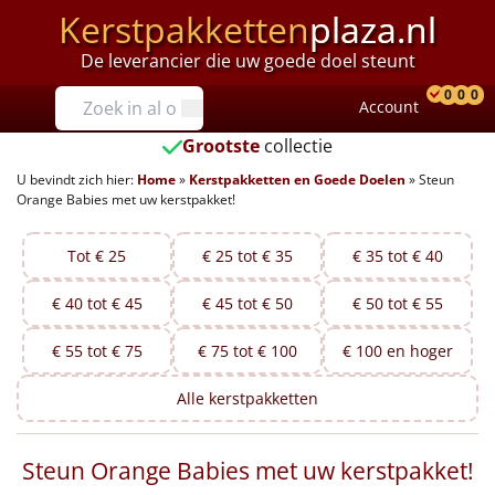
Kerstpakketten
plaza.nl
De leverancier die uw goede doel steunt
Prijzen
0
0
0
Account
Prod
Ver
W
Tot €25
Grootste
collectie
U bevindt zich hier:
Home
»
Kerstpakketten en Goede Doelen
»
Steun
€25 tot €35
Orange Babies met uw kerstpakket!
€35 tot €40
Tot € 25
€ 25 tot € 35
€ 35 tot € 40
€40 tot €45
€ 40 tot € 45
€ 45 tot € 50
€ 50 tot € 55
€45 tot €50
€ 55 tot € 75
€ 75 tot € 100
€ 100 en hoger
€50 tot €55
Alle
kerstpakketten
€55 tot €75
Steun Orange Babies met uw kerstpakket!