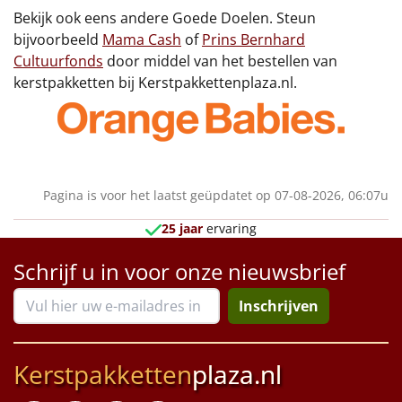
Borrelplank
Bekijk ook eens andere Goede Doelen. Steun
bijvoorbeeld
Mama Cash
of
Prins Bernhard
Warmtekussen
NIEUW
Cultuurfonds
door middel van het bestellen van
kerstpakketten bij Kerstpakkettenplaza.nl.
Slowcooker
POPULAIR
Noodradio
NIEUW
Deken (fleece plaid)
Pagina is voor het laatst geüpdatet op 07-08-2026, 06:07u
Alle artikelen
25 jaar
ervaring
Overige
Schrijf u in voor onze nieuwsbrief
Ideeën
Inschrijven
Personeel
Kerstpakketten
plaza.nl
Doe het zelf