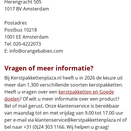
Herengracht 505
1017 BV Amsterdam
Leuke
Postadres
Goedkope
Postbus 10218
1001 EE Amsterdam
Uniek
Tel: 020-4222073
E:
info@orangebabies.com
Alle thema's
Artikel
Vragen of meer informatie?
Hitster
Bij Kerstpakkettenplaza.nl heeft u in 2026 de keuze uit
NIEUW
meer dan 1.300 verschillende soorten kerstpakketten.
Pizzarette
Heeft u vragen over een
kerstpakketten en Goede
doelen
? Of wilt u meer informatie over een product?
Tas
Bel of mail gerust. Onze klantenservice is bereikbaar
van maandag tot en met vrijdag van 9.00 tot 17.00 uur
Wake up light
per e-mail via
klantenservice@kerstpakkettenplaza.nl
of
NIEUW
bel naar +31 (0)24 303 1166. Wij helpen u graag!