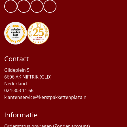
Sinterklaaspakketten
Particulier
Kerstgeschenken 2026
Relatiegeschenken
Contact
Cadeaubon
Gildeplein 5
6606 AK NIFTRIK (GLD)
Per stuk
Nederland
024-303 11 66
Alle overige
klantenservice@kerstpakkettenplaza.nl
Informatie
Orderstatus opvragen (Zonder account)