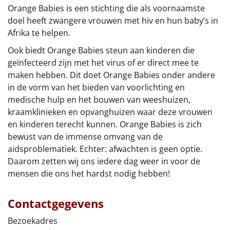
€75 tot €100
Orange Babies is een stichting die als voornaamste
doel heeft zwangere vrouwen met hiv en hun baby’s in
€100 en hoger
Afrika te helpen.
Ook biedt Orange Babies steun aan kinderen die
Alle kerstpakketten 2026
geïnfecteerd zijn met het virus of er direct mee te
Thema
maken hebben. Dit doet Orange Babies onder andere
in de vorm van het bieden van voorlichting en
Origineel
medische hulp en het bouwen van weeshuizen,
kraamklinieken en opvanghuizen waar deze vrouwen
Rituals
en kinderen terecht kunnen. Orange Babies is zich
bewust van de immense omvang van de
Luxe
aidsproblematiek. Echter: afwachten is geen optie.
Daarom zetten wij ons iedere dag weer in voor de
Mannen
mensen die ons het hardst nodig hebben!
Vrouwen
Contactgegevens
Bezoekadres
Duurzaam