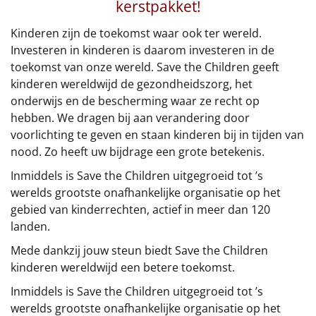
€75 tot €100
kerstpakket!
Kinderen zijn de toekomst waar ook ter wereld.
€100 en hoger
Investeren in kinderen is daarom investeren in de
toekomst van onze wereld. Save the Children geeft
Alle kerstpakketten 2026
kinderen wereldwijd de gezondheidszorg, het
onderwijs en de bescherming waar ze recht op
Thema
hebben. We dragen bij aan verandering door
Origineel
voorlichting te geven en staan kinderen bij in tijden van
nood. Zo heeft uw bijdrage een grote betekenis.
Rituals
Inmiddels is Save the Children uitgegroeid tot ’s
werelds grootste onafhankelijke organisatie op het
Luxe
gebied van kinderrechten, actief in meer dan 120
landen.
Mannen
Mede dankzij jouw steun biedt Save the Children
kinderen wereldwijd een betere toekomst.
Vrouwen
Inmiddels is Save the Children uitgegroeid tot ’s
Duurzaam
werelds grootste onafhankelijke organisatie op het