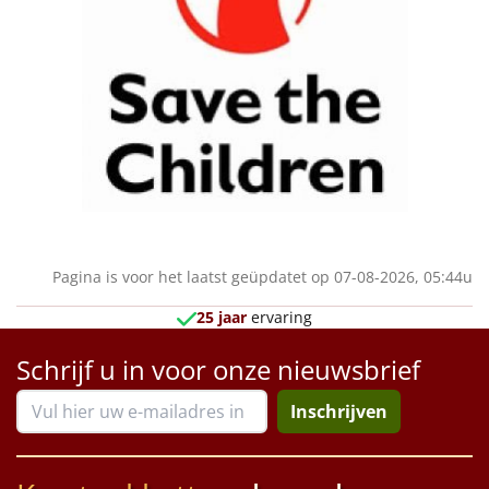
Sinterklaaspakketten
Particulier
Kerstgeschenken 2026
Relatiegeschenken
Cadeaubon
Pagina is voor het laatst geüpdatet op 07-08-2026, 05:44u
Per stuk
25 jaar
ervaring
Alle overige
Schrijf u in voor onze nieuwsbrief
Inschrijven