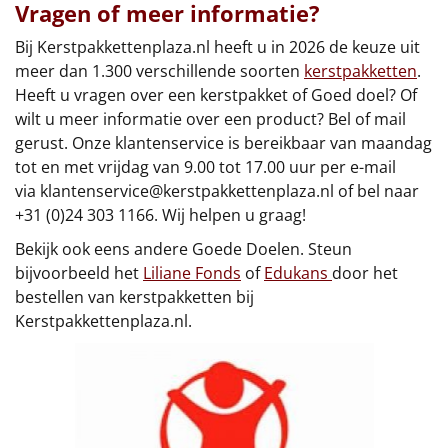
Borrelplank
Vragen of meer informatie?
Bij Kerstpakkettenplaza.nl heeft u in 2026 de keuze uit
Warmtekussen
NIEUW
meer dan 1.300 verschillende soorten
kerstpakketten
.
Heeft u vragen over een kerstpakket of Goed doel? Of
Slowcooker
POPULAIR
wilt u meer informatie over een product? Bel of mail
gerust. Onze klantenservice is bereikbaar van maandag
Noodradio
NIEUW
tot en met vrijdag van 9.00 tot 17.00 uur per e-mail
via
klantenservice@kerstpakkettenplaza.nl
of bel naar
Deken (fleece plaid)
+31 (0)24 303 1166. Wij helpen u graag!
Bekijk ook eens andere Goede Doelen. Steun
Alle artikelen
bijvoorbeeld het
Liliane Fonds
of
Edukans
door het
Overige
bestellen van kerstpakketten bij
Kerstpakkettenplaza.nl.
Ideeën
Personeel
Doe het zelf