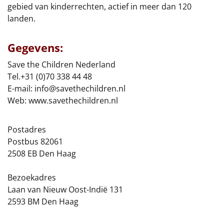
gebied van kinderrechten, actief in meer dan 120
Leuke
landen.
Goedkope
Gegevens:
Uniek
Save the Children Nederland
Tel.+31 (0)70 338 44 48
E-mail:
info@savethechildren.nl
Alle thema's
Web: www.savethechildren.nl
Artikel
Postadres
Hitster
NIEUW
Postbus 82061
2508 EB Den Haag
Pizzarette
Bezoekadres
Tas
Laan van Nieuw Oost-Indië 131
2593 BM Den Haag
Wake up light
NIEUW