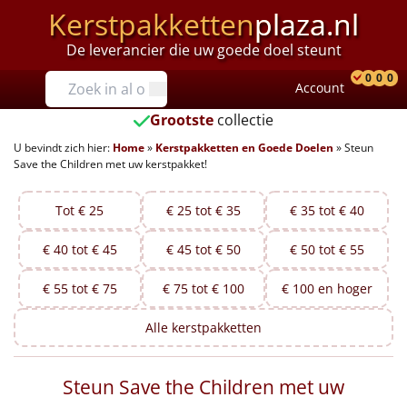
Kerstpakketten
plaza.nl
De leverancier die uw goede doel steunt
Prijzen
0
0
0
Account
Prod
Ver
W
Tot €25
Grootste
collectie
U bevindt zich hier:
Home
»
Kerstpakketten en Goede Doelen
»
Steun
€25 tot €35
Save the Children met uw kerstpakket!
€35 tot €40
Tot € 25
€ 25 tot € 35
€ 35 tot € 40
€40 tot €45
€ 40 tot € 45
€ 45 tot € 50
€ 50 tot € 55
€45 tot €50
€ 55 tot € 75
€ 75 tot € 100
€ 100 en hoger
€50 tot €55
Alle
kerstpakketten
€55 tot €75
Steun Save the Children met uw