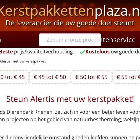
Kerstpakketten
plaza.n
De leverancier die uw goede doel steunt
n
Klantenservice
Beste
prijs/kwaliteitverhouding
Kosteloos
uw goede do
Alertis met uw kerstpakket!
0 tot € 45
€ 45 tot € 50
€ 50 tot € 55
€ 55 tot 
Steun Alertis met uw kerstpakket!
ds Dierenpark Rhenen, zet zich in voor een beter leven voor
n projecten op het gebied van natuurbescherming, welzijn e
nder dieronvriendelijke omstandigheden leefden kunnen help