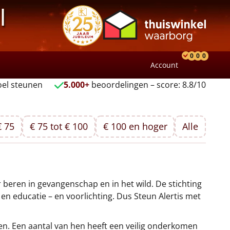
l
0
0
0
Account
Product
Verlang
Wink
el steunen
5.000+
beoordelingen – score: 8.8/10
€ 75
€ 75 tot € 100
€ 100 en hoger
Alle
 beren in gevangenschap en in het wild. De stichting
n educatie – en voorlichting. Dus Steun Alertis met
en. Een aantal van hen heeft een veilig onderkomen