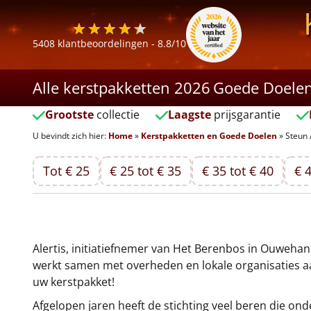
5408
klantbeoordelingen -
8.8
/10
Alle kerstpakketten 2026
Goede Doele
Grootste
collectie
Laagste
prijsgarantie
U bevindt zich hier:
Home
»
Kerstpakketten en Goede Doelen
»
Steun 
Tot € 25
€ 25 tot € 35
€ 35 tot € 40
€ 4
Alertis, initiatiefnemer van Het Berenbos in Ouwehan
werkt samen met overheden en lokale organisaties aa
uw kerstpakket!
Afgelopen jaren heeft de stichting veel beren die o