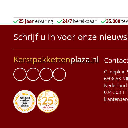
25 jaar
ervaring
24/7
bereikbaar
35.000
tev
Schrijf u in voor onze nieuws
Kerstpakketten
plaza.nl
Contac
Gildeplein 
6606 AK NI
Nederland
024-303 11
klantenser