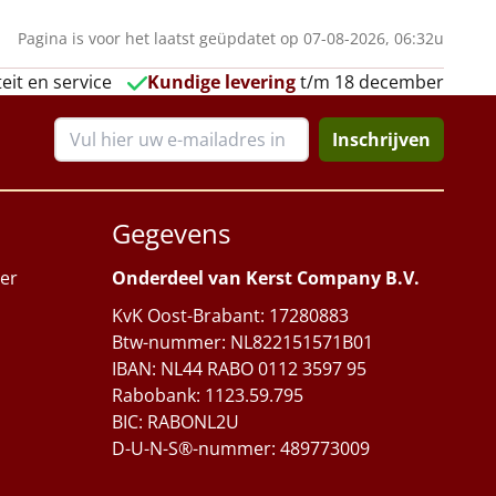
Pagina is voor het laatst geüpdatet op 07-08-2026, 06:32u
eit en service
Kundige levering
t/m 18 december
Inschrijven
Gegevens
er
Onderdeel van Kerst Company B.V.
KvK Oost-Brabant: 17280883
Btw-nummer: NL822151571B01
IBAN: NL44 RABO 0112 3597 95
Rabobank: 1123.59.795
BIC: RABONL2U
D-U-N-S®-nummer: 489773009