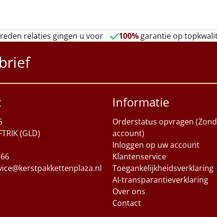
reden relaties gingen u voor
100%
garantie op topkwalit
brief
t
Informatie
5
Orderstatus opvragen (Zond
FTRIK (GLD)
account)
Inloggen op uw account
 66
Klantenservice
vice@kerstpakkettenplaza.nl
Toegankelijkheidsverklaring
AI-transparantieverklaring
Over ons
Contact