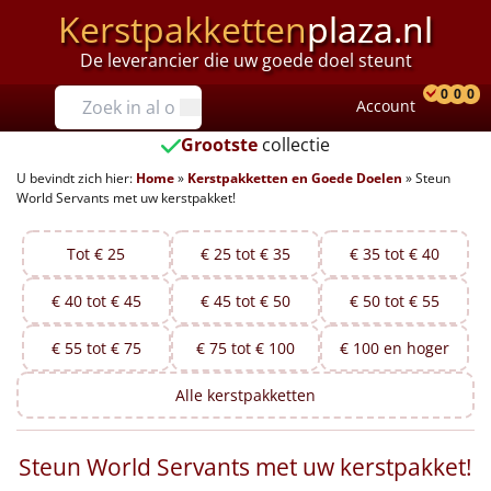
Kerstpakketten
plaza.nl
De leverancier die uw goede doel steunt
Prijzen
0
0
0
Account
Prod
Ver
W
Tot €25
Grootste
collectie
U bevindt zich hier:
Home
»
Kerstpakketten en Goede Doelen
»
Steun
€25 tot €35
World Servants met uw kerstpakket!
€35 tot €40
Tot € 25
€ 25 tot € 35
€ 35 tot € 40
€40 tot €45
€ 40 tot € 45
€ 45 tot € 50
€ 50 tot € 55
€45 tot €50
€ 55 tot € 75
€ 75 tot € 100
€ 100 en hoger
€50 tot €55
Alle
kerstpakketten
€55 tot €75
Steun World Servants met uw kerstpakket!