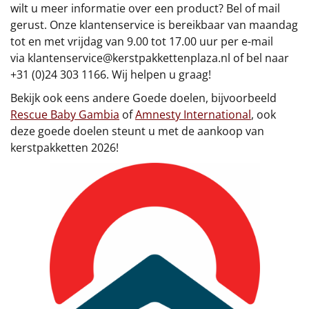
wilt u meer informatie over een product? Bel of mail
Leuke
gerust. Onze klantenservice is bereikbaar van maandag
tot en met vrijdag van 9.00 tot 17.00 uur per e-mail
Goedkope
via
klantenservice@kerstpakkettenplaza.nl
of bel naar
+31 (0)24 303 1166. Wij helpen u graag!
Uniek
Bekijk ook eens andere Goede doelen, bijvoorbeeld
Rescue Baby Gambia
of
Amnesty International
, ook
Alle thema's
deze goede doelen steunt u met de aankoop van
kerstpakketten 2026!
Artikel
Hitster
NIEUW
Pizzarette
Tas
Wake up light
NIEUW