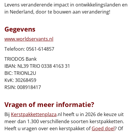
€75 tot €100
Levens veranderende impact in ontwikkelingslanden en
in Nederland, door te bouwen aan verandering!
€100 en hoger
Gegevens
Alle kerstpakketten 2026
www.worldservants.nl
Thema
Telefoon: 0561-614857
Origineel
TRIODOS Bank
IBAN: NL39 TRIO 0338 4163 31
Rituals
BIC: TRIONL2U
KvK: 30268459
Luxe
RSIN: 008918417
Mannen
Vragen of meer informatie?
Vrouwen
Bij
Kerstpakkettenplaza
.nl heeft u in 2026 de keuze uit
meer dan 1.300 verschillende soorten kerstpakketten.
Duurzaam
Heeft u vragen over een kerstpakket of
Goed doel
? Of