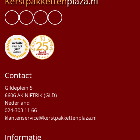
Kerstpakketten
plaza.nl
Sinterklaaspakketten
Particulier
Kerstgeschenken 2026
Relatiegeschenken
Cadeaubon
Contact
Per stuk
Gildeplein 5
6606 AK NIFTRIK (GLD)
Alle overige
Nederland
024-303 11 66
klantenservice@kerstpakkettenplaza.nl
Informatie