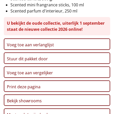
Scented mini frangrance sticks, 100 ml
Leuke
Scented parfum d'interieur, 250 ml
Goedkope
U bekijkt de oude collectie, uiterlijk 1 september
staat de nieuwe collectie 2026 online!
Uniek
Voeg toe aan verlanglijst
Alle thema's
Artikel
Stuur dit pakket door
Hitster
NIEUW
Voeg toe aan vergelijker
Pizzarette
Print deze pagina
Tas
Bekijk showrooms
Wake up light
NIEUW