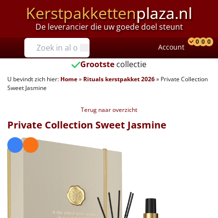
Kerstpakketten
plaza.nl
De leverancier die uw goede doel steunt
Prijzen
0
0
0
Account
Prod
Ver
W
Tot €25
Grootste
collectie
U bevindt zich hier:
Home
»
Rituals kerstpakket 2026
»
Private Collection
€25 tot €35
Sweet Jasmine
€35 tot €40
Terug naar overzicht
Private Collection Sweet Jasmine
€40 tot €45
€45 tot €50
€50 tot €55
€55 tot €75