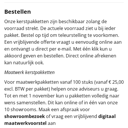
Sinterklaaspakketten
Bestellen
Onze kerstpakketten zijn beschikbaar zolang de
Particulier
voorraad strekt. De actuele voorraad ziet u bij ieder
pakket. Bestel op tijd om teleurstelling te voorkomen.
Kerstgeschenken 2026
Een vrijblijvende offerte vraagt u eenvoudig online aan
en ontvangt u direct per e-mail. Met één klik kun u
Relatiegeschenken
akkoord geven en bestellen. Direct online afrekenen
kan natuurlijk ook.
Cadeaubon
Maatwerk kerstpakketten
Per stuk
Voor maatwerkpakketten vanaf 100 stuks (vanaf € 25,00
excl. BTW per pakket) helpen onze adviseurs u graag.
Alle overige
Tot en met 1 november kun u pakketten volledig naar
wens samenstellen. Dit kan online of in één van onze
10 showrooms. Maak een afspraak voor
showroombezoek
of vraag een vrijblijvend
digitaal
maatwerkvoorstel
aan