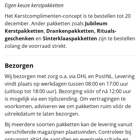
Eigen keuze kerstpakketten
Het
Kerstcomplimenten
-concept
is te bestellen tot 20
december. Ander pakketten zoals
Jubileum
Kerstpakketten
,
Drankenpakketten
,
Rituals-
geschenken
en
Sinterklaaspakketten
zijn te bestellen
zolang de voorraad strekt.
Bezorgen
Wij bezorgen met zorg o.a. via DHL en PostNL. Levering
vindt plaats op werkdagen tussen 08:00 en 17:00 uur
(uitloop tot 18:00 uur). Bezorging vóór of ná 12:00 uur
is mogelijk via een tijdszending. Om vertragingen te
voorkomen, adviseren we om pakketten ruim vóór de
uitreikdatum te laten bezorgen.
Bij meerdere soorten pakketten kan de levering vanuit
verschillende magazijnen plaatsvinden. Controleer bij
ontvangst altijd de aantallen en eventuele schade en