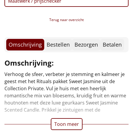
Maatwerk / prijschecker
Borrelplank
Warmtekussen
NIEUW
Terug naar overzicht
Slowcooker
POPULAIR
Omschrijving
Bestellen
Bezorgen
Betalen
Noodradio
NIEUW
Deken (fleece plaid)
Omschrijving:
Verhoog de sfeer, verbeter je stemming en kalmeer je
opwekkende blend van groene thee, fruitige vijg, citrus
Alle artikelen
geest met het Rituals pakket Sweet Jasmine uit de
en houtnoten met onze luxe Royal Tea mini
Overige
Collection Private. Vul je huis met een heerlijk
romantische mix van bloesems, kruidig fruit en warme
Ideeën
houtnoten met deze luxe geurkaars Sweet Jasmine
Scented Candle. Prikkel je zintuigen met de
Personeel
Toon meer
Doe het zelf