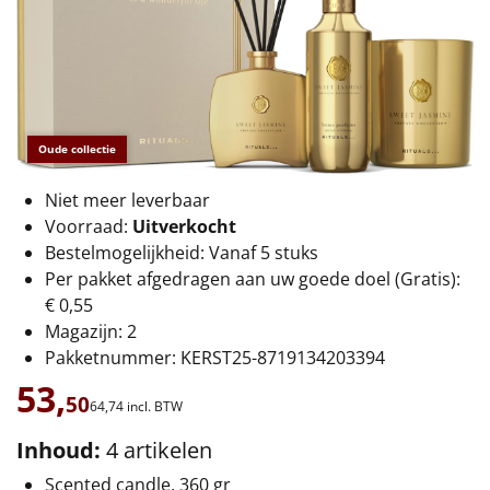
€75 tot €100
€100 en hoger
Alle kerstpakketten 2026
Oude collectie
Thema
Niet meer leverbaar
Origineel
Voorraad:
Uitverkocht
Bestelmogelijkheid: Vanaf 5 stuks
Rituals
Per pakket afgedragen aan uw goede doel (Gratis):
€ 0,55
Luxe
Magazijn: 2
Pakketnummer: KERST25-8719134203394
Mannen
53,
50
64,
74
incl. BTW
Vrouwen
Inhoud:
4 artikelen
Duurzaam
Scented candle, 360 gr