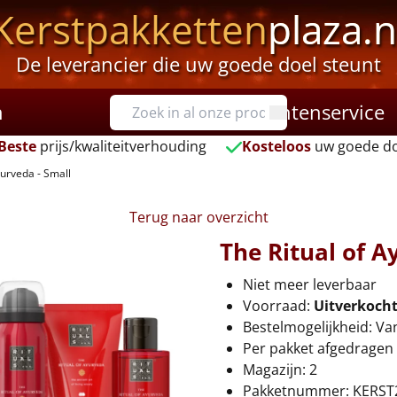
Kerstpakketten
plaza.n
De leverancier die uw goede doel steunt
n
Klantenservice
Beste
prijs/kwaliteitverhouding
Kosteloos
uw goede do
yurveda - Small
Terug naar overzicht
The Ritual of A
Niet meer leverbaar
Voorraad:
Uitverkoch
Bestelmogelijkheid: Va
Per pakket afgedragen 
Magazijn: 2
Pakketnummer: KERST