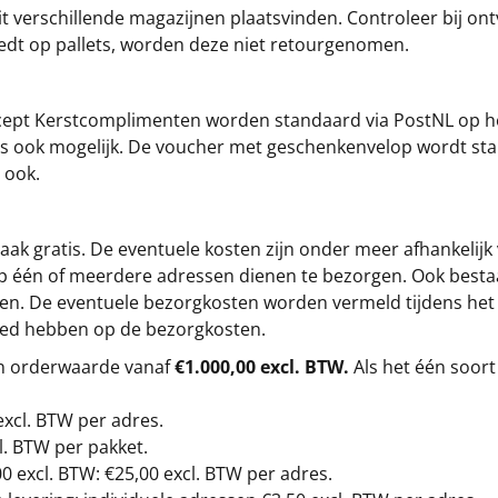
t verschillende magazijnen plaatsvinden. Controleer bij ontv
iedt op pallets, worden deze niet retourgenomen.
cept
Kerstcomplimenten
worden standaard via PostNL op h
s is ook mogelijk. De voucher met geschenkenvelop wordt sta
 ook.
ak gratis. De eventuele kosten zijn onder meer afhankelijk
op één of meerdere adressen dienen te bezorgen. Ook besta
gen. De eventuele bezorgkosten worden vermeld tijdens het be
loed hebben op de bezorgkosten.
en orderwaarde vanaf
€1.000,00 excl. BTW.
Als het één soort
excl. BTW
per adres.
l. BTW per pakket.
00
excl. BTW: €25,00 excl. BTW per adres.