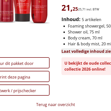
21,
25
25,
71
incl. BTW
Inhoud:
5 artikelen
Foaming showergel, 50
Shower oil, 75 ml
Body cream, 70 ml
Hair & body mist, 20 m
Laat volledige inhoud zi
U bekijkt de oude collec
ur dit pakket door
collectie 2026 online!
rint deze pagina
werk / prijschecker
Terug naar overzicht