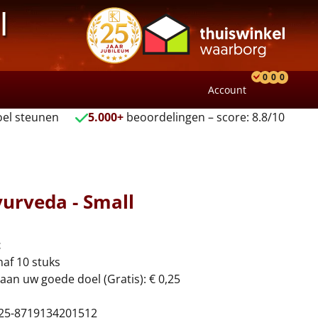
l
0
0
0
Account
Product
Verlang
Wink
el steunen
5.000+
beoordelingen – score: 8.8/10
yurveda - Small
t
naf 10 stuks
aan uw goede doel (Gratis): € 0,25
25-8719134201512