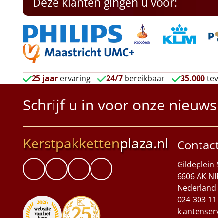
Deze klanten gingen u voor:
25 jaar
ervaring
24/7
bereikbaar
35.000
tev
Schrijf u in voor onze nieuws
Kerstpakketten
plaza.nl
Contac
Gildeplein 
6606 AK NI
Nederland
024-303 11
klantenser