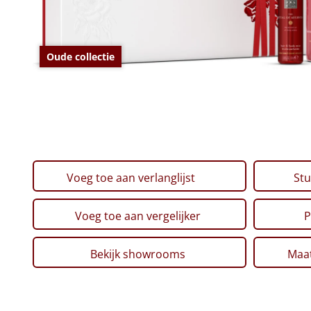
Oude collectie
Voeg toe aan verlanglijst
Stu
Voeg toe aan vergelijker
P
Bekijk showrooms
Maat