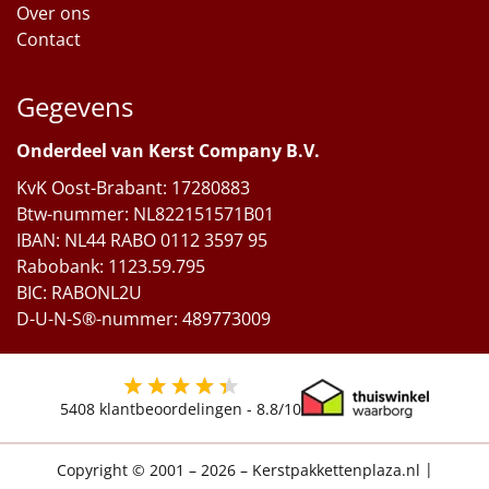
Over ons
Contact
Gegevens
Onderdeel van Kerst Company B.V.
KvK Oost-Brabant: 17280883
Btw-nummer: NL822151571B01
IBAN: NL44 RABO 0112 3597 95
Rabobank: 1123.59.795
BIC: RABONL2U
D-U-N-S®-nummer: 489773009
5408
klantbeoordelingen -
8.8
/10
Copyright © 2001 – 2026 – Kerstpakkettenplaza.nl
|