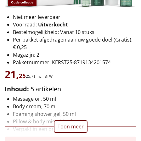
€75 tot €100
Oude collectie
€100 en hoger
Niet meer leverbaar
Voorraad:
Uitverkocht
Bestelmogelijkheid: Vanaf 10 stuks
Alle kerstpakketten 2026
Per pakket afgedragen aan uw goede doel (Gratis):
Thema
€ 0,25
Magazijn: 2
Origineel
Pakketnummer: KERST25-8719134201574
21,
25
Rituals
25,
71
incl. BTW
Inhoud:
5 artikelen
Luxe
Massage oil, 50 ml
Mannen
Body cream, 70 ml
Foaming shower gel, 50 ml
Vrouwen
Pillow & body mist, 20 ml
Toon meer
Verpakt in een prachtige Rituals
Duurzaam
geschenkverpakking, geleverd per 10 in een