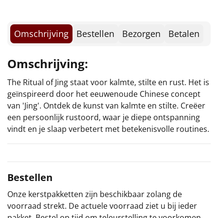
Borrelplank
Warmtekussen
NIEUW
Omschrijving
Bestellen
Bezorgen
Betalen
Slowcooker
POPULAIR
Omschrijving:
Noodradio
NIEUW
The Ritual of Jing staat voor kalmte, stilte en rust. Het is
geïnspireerd door het eeuwenoude Chinese concept
Deken (fleece plaid)
van 'Jing'. Ontdek de kunst van kalmte en stilte. Creëer
een persoonlijk rustoord, waar je diepe ontspanning
Alle artikelen
vindt en je slaap verbetert met betekenisvolle routines.
Overige
Ideeën
Bestellen
Personeel
Onze kerstpakketten zijn beschikbaar zolang de
voorraad strekt. De actuele voorraad ziet u bij ieder
Doe het zelf
pakket. Bestel op tijd om teleurstelling te voorkomen.