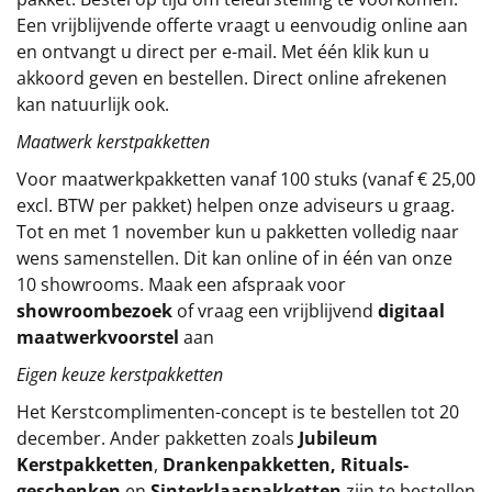
Een vrijblijvende offerte vraagt u eenvoudig online aan
Sinterklaaspakketten
en ontvangt u direct per e-mail. Met één klik kun u
akkoord geven en bestellen. Direct online afrekenen
Particulier
kan natuurlijk ook.
Kerstgeschenken 2026
Maatwerk kerstpakketten
Voor maatwerkpakketten vanaf 100 stuks (vanaf € 25,00
Relatiegeschenken
excl. BTW per pakket) helpen onze adviseurs u graag.
Tot en met 1 november kun u pakketten volledig naar
Cadeaubon
wens samenstellen. Dit kan online of in één van onze
10 showrooms. Maak een afspraak voor
Per stuk
showroombezoek
of vraag een vrijblijvend
digitaal
maatwerkvoorstel
aan
Alle overige
Eigen keuze kerstpakketten
Het
Kerstcomplimenten
-concept
is te bestellen tot 20
december. Ander pakketten zoals
Jubileum
Kerstpakketten
,
Drankenpakketten
,
Rituals-
geschenken
en
Sinterklaaspakketten
zijn te bestellen