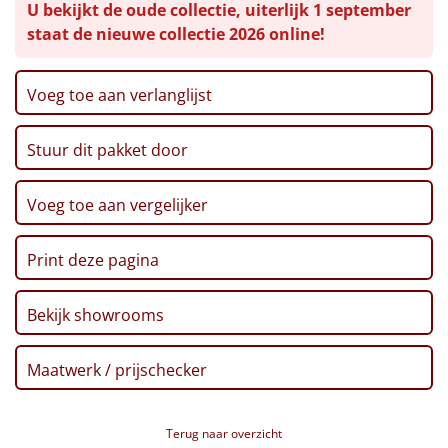
U bekijkt de oude collectie, uiterlijk 1 september
omdoos
Leuke
staat de nieuwe collectie 2026 online!
Goedkope
Voeg toe aan verlanglijst
Uniek
Stuur dit pakket door
Alle thema's
Voeg toe aan vergelijker
Artikel
Print deze pagina
Hitster
NIEUW
Pizzarette
Bekijk showrooms
Tas
Maatwerk / prijschecker
Wake up light
NIEUW
Terug naar overzicht