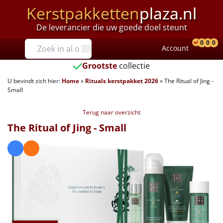
Kerstpakketten
plaza.nl
De leverancier die uw goede doel steunt
Prijzen
0
0
0
Account
Prod
Ver
W
Tot €25
Grootste
collectie
U bevindt zich hier:
Home
»
Rituals kerstpakket 2026
»
The Ritual of Jing -
€25 tot €35
Small
€35 tot €40
Terug naar overzicht
The Ritual of Jing - Small
€40 tot €45
€45 tot €50
€50 tot €55
€55 tot €75