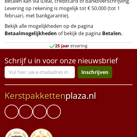
Betalen kan via iDeal, creditcard of bankoverschrijving.
Levering op rekening is mogelijk tot € 50.000 (tot 1
februari, met bankgarantie).
Bekijk alle mogelijkheden op de pagina
Betaalmogelijkheden
of bekijk de pagina
Betalen
.
25 jaar
ervaring
Schrijf u in voor onze nieuwsbrief
Inschrijven
Kerstpakketten
plaza.nl