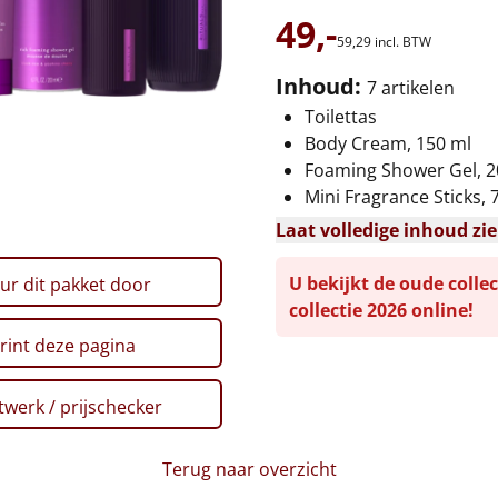
49,-
59,
29
incl. BTW
Inhoud:
7 artikelen
Toilettas
Body Cream, 150 ml
Foaming Shower Gel, 2
Mini Fragrance Sticks, 
Laat volledige inhoud zi
U bekijkt de oude collec
ur dit pakket door
collectie 2026 online!
rint deze pagina
werk / prijschecker
Terug naar overzicht