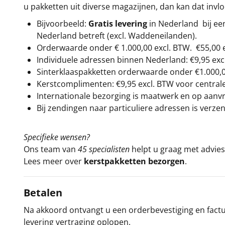
u pakketten uit diverse magazijnen, dan kan dat inv
Bijvoorbeeld:
Gratis levering
in Nederland bij e
Nederland betreft (excl. Waddeneilanden).
Orderwaarde onder €
1.000,00
excl. BTW.
€55,00 
Individuele adressen binnen Nederland: €9,95 exc
Sinterklaaspakketten orderwaarde onder €
1.000,
Kerstcomplimenten: €9,95 excl. BTW voor centrale 
Internationale bezorging is maatwerk en op aanvraa
Bij zendingen naar particuliere adressen is verzen
Specifieke wensen?
Ons team van
45 specialisten
helpt u graag met advies 
Lees meer over
kerstpakketten bezorgen
.
Betalen
Na akkoord ontvangt u een orderbevestiging en factuu
levering vertraging oplopen.