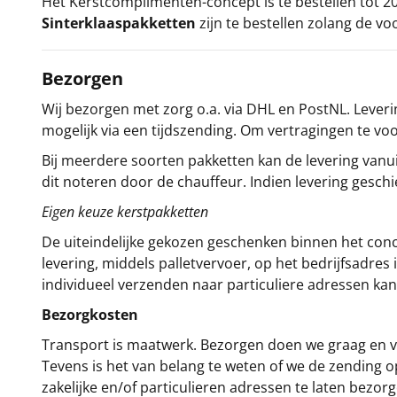
Het
Kerstcomplimenten
-concept
is te bestellen tot
Sinterklaaspakketten
zijn te bestellen zolang de vo
Bezorgen
Wij bezorgen met zorg o.a. via DHL en PostNL. Leverin
mogelijk via een tijdszending. Om vertragingen te v
Bij meerdere soorten pakketten kan de levering vanui
dit noteren door de chauffeur. Indien levering gesch
Eigen keuze kerstpakketten
De uiteindelijke gekozen geschenken binnen het con
levering, middels palletvervoer, op het bedrijfsadre
individueel verzenden naar particuliere adressen kan
Bezorgkosten
Transport is maatwerk. Bezorgen doen we graag en va
Tevens is het van belang te weten of we de zending 
zakelijke en/of particulieren adressen te laten bezor