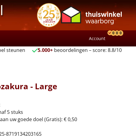
l
0
0
0
Account
Product
Verlang
Wink
el steunen
5.000+
beoordelingen – score: 8.8/10
ozakura - Large
t
naf 5 stuks
aan uw goede doel (Gratis): € 0,50
25-8719134203165