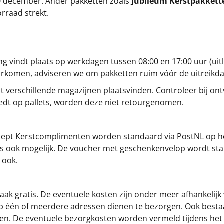
 20 december. Ander pakketten zoals
Jubileum Kerstpakkett
orraad strekt.
g vindt plaats op werkdagen tussen 08:00 en 17:00 uur (uitl
oorkomen, adviseren we om pakketten ruim vóór de uitreikd
t verschillende magazijnen plaatsvinden. Controleer bij ontv
iedt op pallets, worden deze niet retourgenomen.
cept
Kerstcomplimenten
worden standaard via PostNL op h
s is ook mogelijk. De voucher met geschenkenvelop wordt sta
 ook.
ak gratis. De eventuele kosten zijn onder meer afhankelijk
op één of meerdere adressen dienen te bezorgen. Ook besta
gen. De eventuele bezorgkosten worden vermeld tijdens het be