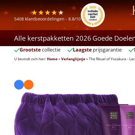
5408
klantbeoordelingen -
8.8
/10
Alle kerstpakketten 2026
Goede Doele
Grootste
collectie
Laagste
prijsgarantie
U bevindt zich hier:
Home
»
Verlanglijstje
»
The Ritual of Yozakura - La