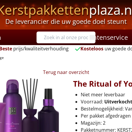
Kerstpakketten
plaza.n
De leverancier die uw goede doel steunt
n
Klantenservice
Beste
prijs/kwaliteitverhouding
Kosteloos
uw goede do
rge
Terug naar overzicht
The Ritual of Y
Niet meer leverbaar
Voorraad:
Uitverkoch
Bestelmogelijkheid: Va
Per pakket afgedragen 
Magazijn: 2
Pakketnummer: KERST