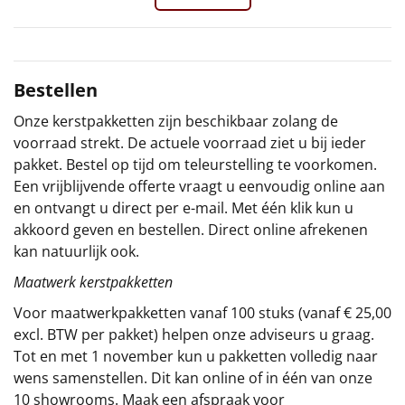
Sinterklaaspakketten
Particulier
Bestellen
Kerstgeschenken 2026
Onze kerstpakketten zijn beschikbaar zolang de
voorraad strekt. De actuele voorraad ziet u bij ieder
Relatiegeschenken
pakket. Bestel op tijd om teleurstelling te voorkomen.
Een vrijblijvende offerte vraagt u eenvoudig online aan
Cadeaubon
en ontvangt u direct per e-mail. Met één klik kun u
akkoord geven en bestellen. Direct online afrekenen
Per stuk
kan natuurlijk ook.
Maatwerk kerstpakketten
Alle overige
Voor maatwerkpakketten vanaf 100 stuks (vanaf € 25,00
excl. BTW per pakket) helpen onze adviseurs u graag.
Tot en met 1 november kun u pakketten volledig naar
wens samenstellen. Dit kan online of in één van onze
10 showrooms. Maak een afspraak voor