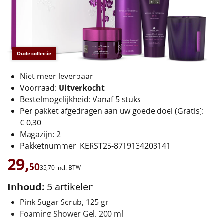
€75 tot €100
€100 en hoger
Alle kerstpakketten 2026
Oude collectie
Thema
Niet meer leverbaar
Voorraad:
Uitverkocht
Origineel
Bestelmogelijkheid: Vanaf 5 stuks
Per pakket afgedragen aan uw goede doel (Gratis):
Rituals
€ 0,30
Magazijn: 2
Luxe
Pakketnummer: KERST25-8719134203141
29,
Mannen
50
35,
70
incl. BTW
Inhoud:
5 artikelen
Vrouwen
Pink Sugar Scrub, 125 gr
Duurzaam
Foaming Shower Gel, 200 ml