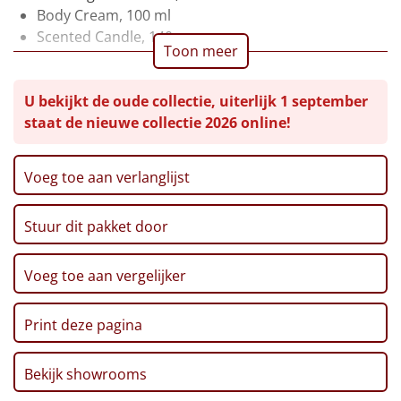
Body Cream, 100 ml
Leuke
Scented Candle, 140 gr
Toon meer
Goedkope
U bekijkt de oude collectie, uiterlijk 1 september
Uniek
staat de nieuwe collectie 2026 online!
Alle thema's
Voeg toe aan verlanglijst
Artikel
Stuur dit pakket door
Hitster
NIEUW
Voeg toe aan vergelijker
Pizzarette
Tas
Print deze pagina
Wake up light
NIEUW
Bekijk showrooms