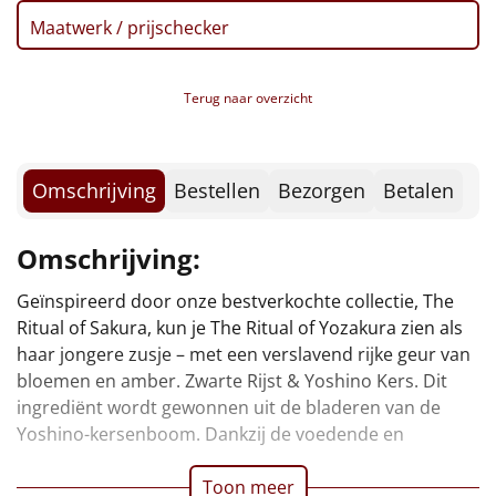
Borrelplank
Maatwerk / prijschecker
Warmtekussen
NIEUW
Terug naar overzicht
Slowcooker
POPULAIR
Noodradio
NIEUW
Omschrijving
Bestellen
Bezorgen
Betalen
Deken (fleece plaid)
Omschrijving:
Alle artikelen
Geïnspireerd door onze bestverkochte collectie, The
beschermende eigenschappen voelt de huid fris en
Overige
Ritual of Sakura, kun je The Ritual of Yozakura zien als
gerevitaliseerd aan. In combinatie met zwarte rijst
haar jongere zusje – met een verslavend rijke geur van
helpt deze antioxidantrijke lichaamsverzorging de
Ideeën
bloemen en amber. Zwarte Rijst & Yoshino Kers. Dit
huidtextuur verbeteren, terwijl het een fruitige en
ingrediënt wordt gewonnen uit de bladeren van de
Personeel
Yoshino-kersenboom. Dankzij de voedende en
Doe het zelf
Toon meer