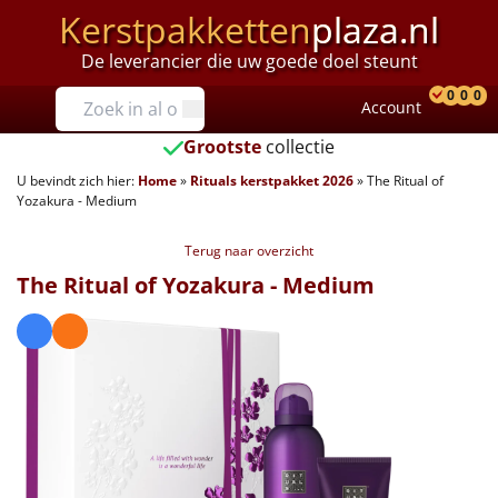
Kerstpakketten
plaza.nl
De leverancier die uw goede doel steunt
Prijzen
0
0
0
Account
Prod
Ver
W
Tot €25
Grootste
collectie
U bevindt zich hier:
Home
»
Rituals kerstpakket 2026
»
The Ritual of
€25 tot €35
Yozakura - Medium
€35 tot €40
Terug naar overzicht
The Ritual of Yozakura - Medium
€40 tot €45
€45 tot €50
€50 tot €55
€55 tot €75