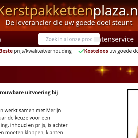
Kerstpakketten
plaza.n
De leverancier die uw goede doel steunt
n
Klantenservice
Beste
prijs/kwaliteitverhouding
Kosteloos
uw goede do
trouwbare uitvoering bij
 en werkt samen met Merijn
Waar de keuze voor een
ng, inhoud en prijs, is achter
gen moeten kloppen, klanten