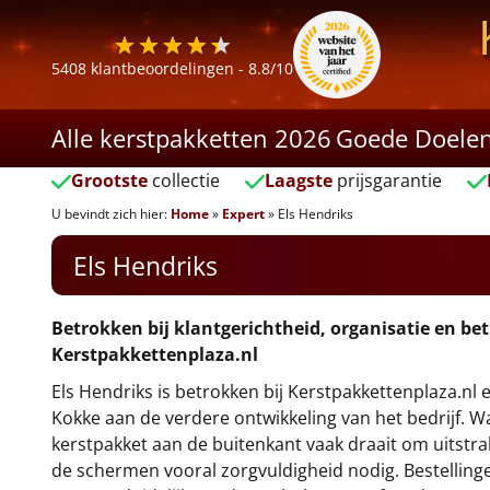
5408
klantbeoordelingen -
8.8
/10
Alle kerstpakketten 2026
Goede Doele
Grootste
collectie
Laagste
prijsgarantie
U bevindt zich hier:
Home
»
Expert
»
Els Hendriks
Els Hendriks
Betrokken bij klantgerichtheid, organisatie en be
Kerstpakkettenplaza.nl
Els Hendriks is betrokken bij Kerstpakkettenplaza.nl
Kokke aan de verdere ontwikkeling van het bedrijf. 
kerstpakket aan de buitenkant vaak draait om uitstrali
de schermen vooral zorgvuldigheid nodig. Bestellin