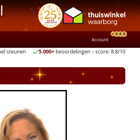
l
0
0
0
Account
Product
Verlang
Wink
el steunen
5.000+
beoordelingen – score: 8.8/10