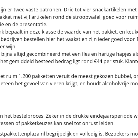
 zijn er twee vaste patronen. Drie tot vier snackartikelen met
kket met vijf artikelen rond de stroopwafel, goed voor rui
ie en de presentatie.
nk bepaalt in deze klasse de waarde van het pakket, en keu
drijven bestellen hier het vaakst en zijn ieder goed voor 
r wijn.
 bijna altijd gecombineerd met een fles en hartige hapjes a
et gemiddeld besteed bedrag ligt rond €44 per stuk. Klanten
et ruim 1.200 pakketten veruit de meest gekozen bubbel, omda
eteen het gevoel van vieren krijgt, en houdt alcoholvrije 
het bestelproces. Zeker in de drukke eindejaarsperiode will
dressen of pakketkeuzes kan snel tot onrust leiden.
tpakkettenplaza.nl begrijpelijk en volledig is. Bezoekers mo