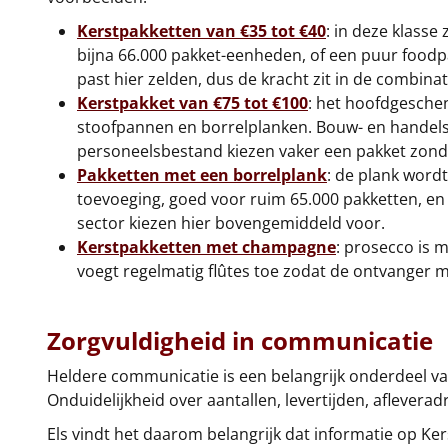
Kerstpakketten van €35 tot €40
: in deze klasse
bijna 66.000 pakket-eenheden, of een puur foodpa
past hier zelden, dus de kracht zit in de combinat
Kerstpakket van €75 tot €100
: het hoofdgesche
stoofpannen en borrelplanken. Bouw- en handelsbe
personeelsbestand kiezen vaker een pakket zonde
Pakketten met een borrelplank
: de plank wordt
toevoeging, goed voor ruim 65.000 pakketten, en h
sector kiezen hier bovengemiddeld voor.
Kerstpakketten met champagne
: prosecco is m
voegt regelmatig flûtes toe zodat de ontvanger m
Zorgvuldigheid in communicatie
Heldere communicatie is een belangrijk onderdeel van 
Onduidelijkheid over aantallen, levertijden, aflevera
Els vindt het daarom belangrijk dat informatie op Kers