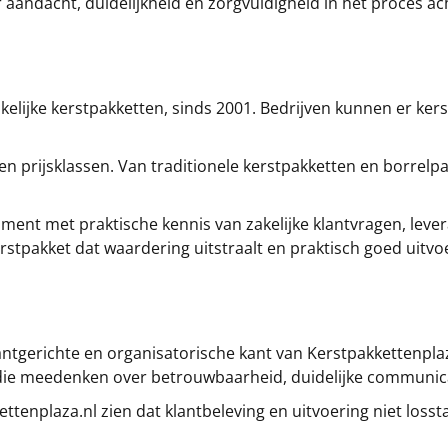
aandacht, duidelijkheid en zorgvuldigheid in het proces ach
kelijke kerstpakketten, sinds 2001. Bedrijven kunnen er kers
 en prijsklassen. Van traditionele kerstpakketten en borrelp
ent met praktische kennis van zakelijke klantvragen, lever
rstpakket dat waardering uitstraalt en praktisch goed uitvoe
antgerichte en organisatorische kant van Kerstpakkettenplaza
die meedenken over betrouwbaarheid, duidelijke communica
ttenplaza.nl zien dat klantbeleving en uitvoering niet loss