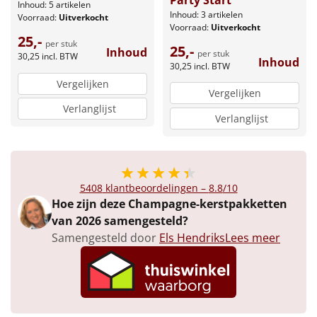
Inhoud: 5 artikelen
Inhoud: 3 artikelen
Voorraad:
Uitverkocht
Leuke
Voorraad:
Uitverkocht
25,-
per stuk
25,-
Inhoud
per stuk
Goedkope
30,25
incl. BTW
Inhoud
30,25
incl. BTW
Vergelijken
Uniek
Vergelijken
Verlanglijst
Verlanglijst
Alle thema's
Artikel
Hitster
5408
klantbeoordelingen –
8.8
/10
NIEUW
Hoe zijn deze Champagne-kerstpakketten
van 2026 samengesteld?
Pizzarette
Samengesteld door
Els Hendriks
Lees meer
Tas
Wake up light
NIEUW