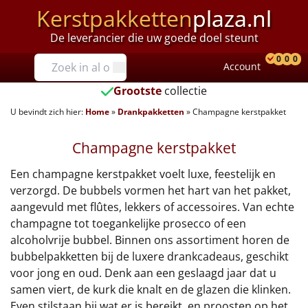
Kerstpakketten
plaza.nl
De leverancier die uw goede doel steunt
Prijzen
0
0
0
Account
Prod
Ver
W
Tot €25
Grootste
collectie
U bevindt zich hier:
Home
»
Drankpakketten
»
Champagne kerstpakket
€25 tot €35
Champagne kerstpakket
€35 tot €40
Een champagne kerstpakket voelt luxe, feestelijk en
€40 tot €45
verzorgd. De bubbels vormen het hart van het pakket,
aangevuld met flûtes, lekkers of accessoires. Van echte
€45 tot €50
champagne tot toegankelijke prosecco of een
alcoholvrije bubbel. Binnen ons assortiment horen de
€50 tot €55
bubbelpakketten bij de luxere drankcadeaus, geschikt
voor jong en oud. Denk aan een geslaagd jaar dat u
€55 tot €75
samen viert, de kurk die knalt en de glazen die klinken.
Even stilstaan bij wat er is bereikt, en proosten op het