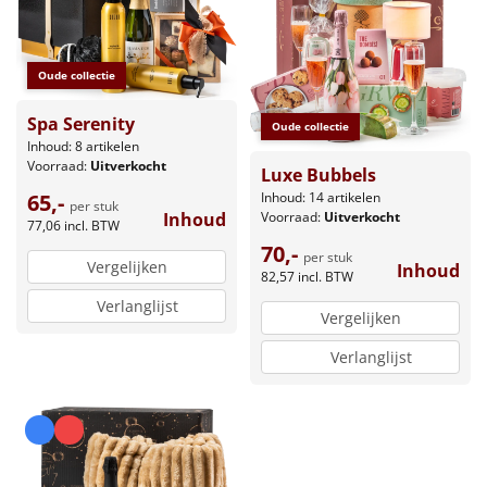
Oude collectie
Spa Serenity
Oude collectie
Inhoud: 8 artikelen
Voorraad:
Uitverkocht
Luxe Bubbels
Inhoud: 14 artikelen
65,-
per stuk
Voorraad:
Uitverkocht
Inhoud
77,06
incl. BTW
70,-
per stuk
Vergelijken
Inhoud
82,57
incl. BTW
Verlanglijst
Vergelijken
Verlanglijst