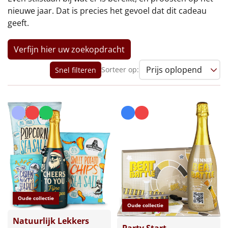
€75 tot €100
nieuwe jaar. Dat is precies het gevoel dat dit cadeau
geeft.
€100 en hoger
Verfijn hier uw zoekopdracht
Alle kerstpakketten 2026
Sorteer op:
Snel filteren
Thema
Origineel
Rituals
Luxe
Mannen
Vrouwen
Oude collectie
Oude collectie
Duurzaam
Natuurlijk Lekkers
Party Start