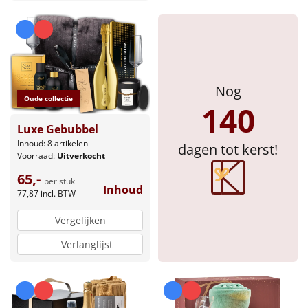
Sinterklaaspakketten
Particulier
Kerstgeschenken 2026
Nog
Oude collectie
140
Relatiegeschenken
Luxe Gebubbel
Inhoud: 8 artikelen
dagen tot kerst!
Cadeaubon
Voorraad:
Uitverkocht
65,-
per stuk
Per stuk
Inhoud
77,87
incl. BTW
Vergelijken
Alle overige
Verlanglijst