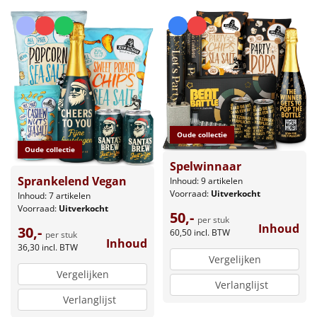
Borrelplank
Warmtekussen
NIEUW
Slowcooker
POPULAIR
Noodradio
NIEUW
Oude collectie
Deken (fleece plaid)
Oude collectie
Spelwinnaar
Alle artikelen
Sprankelend Vegan
Inhoud: 9 artikelen
Voorraad:
Uitverkocht
Inhoud: 7 artikelen
Overige
Voorraad:
Uitverkocht
50,-
per stuk
Inhoud
30,-
60,50
incl. BTW
per stuk
Ideeën
Inhoud
36,30
incl. BTW
Vergelijken
Personeel
Vergelijken
Verlanglijst
Verlanglijst
Doe het zelf