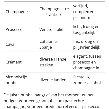
verfijnd,
Champagnestre
Champagne
complex en
ek, Frankrijk
premium
licht, fruitig en
Prosecco
Veneto, Italië
toegankelijk
Catalonië,
fris, droog en
Cava
Spanje
prijsvriendelijk
elegant, tussen
diverse Franse
Crémant
prosecco en
streken
champagne in
Alcoholvrije
feestelijk,
diverse landen
bubbel
zonder alcohol
De juiste bubbel hangt af van het moment en het
budget. Voor een groot jubileum past echte
champagne, voor een brede borrel eerder prosecco.