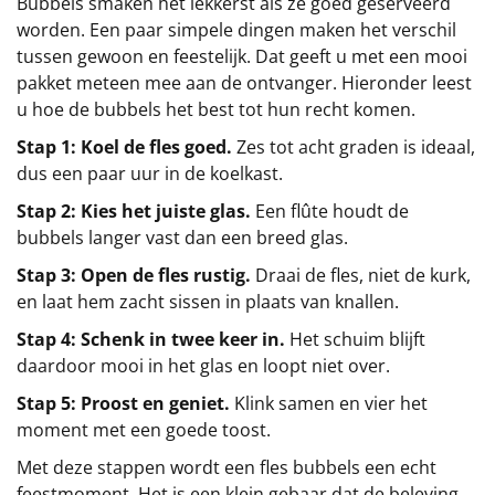
Bubbels smaken het lekkerst als ze goed geserveerd
worden. Een paar simpele dingen maken het verschil
tussen gewoon en feestelijk. Dat geeft u met een mooi
pakket meteen mee aan de ontvanger. Hieronder leest
u hoe de bubbels het best tot hun recht komen.
Stap 1: Koel de fles goed.
Zes tot acht graden is ideaal,
dus een paar uur in de koelkast.
Stap 2: Kies het juiste glas.
Een flûte houdt de
bubbels langer vast dan een breed glas.
Stap 3: Open de fles rustig.
Draai de fles, niet de kurk,
en laat hem zacht sissen in plaats van knallen.
Stap 4: Schenk in twee keer in.
Het schuim blijft
daardoor mooi in het glas en loopt niet over.
Stap 5: Proost en geniet.
Klink samen en vier het
moment met een goede toost.
Met deze stappen wordt een fles bubbels een echt
feestmoment. Het is een klein gebaar dat de beleving