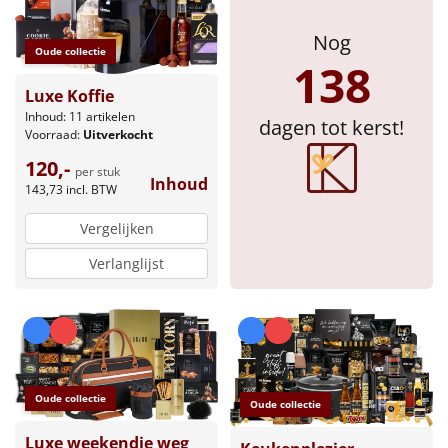
Sinterklaaspakketten
Nog
Oude collectie
138
Particulier
Luxe Koffie
Inhoud: 11 artikelen
dagen tot kerst!
Kerstgeschenken 2026
Voorraad:
Uitverkocht
120,-
per stuk
Relatiegeschenken
Inhoud
143,73
incl. BTW
Cadeaubon
Vergelijken
Verlanglijst
Per stuk
Alle overige
Oude collectie
Oude collectie
Luxe weekendje weg