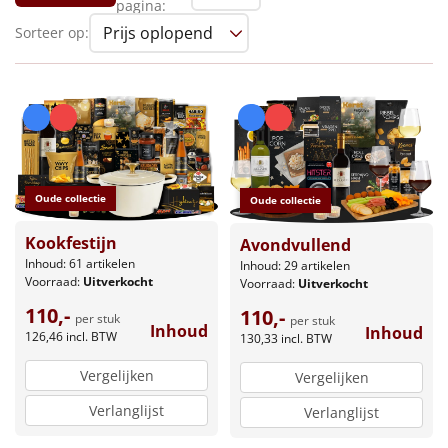
pagina:
Leuke
Sorteer op:
Goedkope
Uniek
Alle thema's
Oude collectie
Oude collectie
Artikel
Kookfestijn
Avondvullend
Hitster
Inhoud: 61 artikelen
Inhoud: 29 artikelen
NIEUW
Voorraad:
Uitverkocht
Voorraad:
Uitverkocht
Pizzarette
110,-
110,-
per stuk
per stuk
Inhoud
Inhoud
126,46
incl. BTW
130,33
incl. BTW
Tas
Vergelijken
Vergelijken
Wake up light
Verlanglijst
NIEUW
Verlanglijst