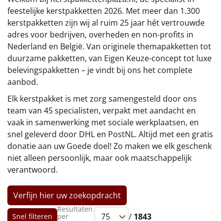
€75 tot €100
feestelijke kerstpakketten 2026. Met meer dan 1.300
kerstpakketten zijn wij al ruim 25 jaar hét vertrouwde
€100 en hoger
adres voor bedrijven, overheden en non-profits in
Nederland en België. Van originele themapakketten tot
Alle kerstpakketten 2026
duurzame pakketten, van Eigen Keuze-concept tot luxe
belevingspakketten – je vindt bij ons het complete
Thema
aanbod.
Origineel
Elk kerstpakket is met zorg samengesteld door ons
team van 45 specialisten, verpakt met aandacht en
Rituals
vaak in samenwerking met sociale werkplaatsen, en
snel geleverd door DHL en PostNL. Altijd met een gratis
Luxe
donatie aan uw Goede doel! Zo maken we elk geschenk
niet alleen persoonlijk, maar ook maatschappelijk
Mannen
verantwoord.
Vrouwen
Verfijn hier uw zoekopdracht
Resultaten
Duurzaam
/
1843
Snel filteren
per