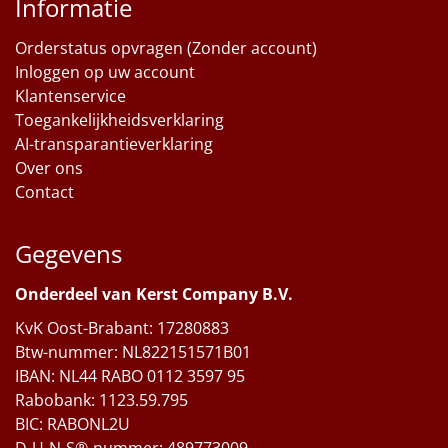
Informatie
Orderstatus opvragen (Zonder account)
Inloggen op uw account
Klantenservice
Toegankelijkheidsverklaring
AI-transparantieverklaring
Over ons
Contact
Gegevens
Onderdeel van Kerst Company B.V.
KvK Oost-Brabant: 17280883
Btw-nummer: NL822151571B01
IBAN: NL44 RABO 0112 3597 95
Rabobank: 1123.59.795
BIC: RABONL2U
D-U-N-S®-nummer: 489773009