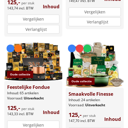
125,-
149,47
incl. BTW
per stuk
Inhoud
143,74
incl. BTW
Vergelijken
Vergelijken
Verlanglijst
Verlanglijst
Oude collectie
Oude collectie
Feestelijke Fondue
Inhoud: 65 artikelen
Smaakvolle Finesse
Voorraad:
Uitverkocht
Inhoud: 24 artikelen
Voorraad:
Uitverkocht
125,-
per stuk
Inhoud
125,-
143,33
incl. BTW
per stuk
Inhoud
147,70
incl. BTW
Vergelijken