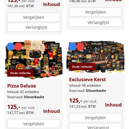
per stuk
146,98
incl. BTW
Inhoud
141,36
incl. BTW
Vergelijken
Vergelijken
Verlanglijst
Verlanglijst
Oude collectie
Oude collectie
Exclusieve Kerst
Pizza Deluxe
Inhoud: 96 artikelen
Voorraad:
Uitverkocht
Inhoud: 42 artikelen
Voorraad:
Uitverkocht
125,-
per stuk
Inhoud
125,-
141,23
incl. BTW
per stuk
Inhoud
147,77
incl. BTW
Vergelijken
Vergelijken
Verlanglijst