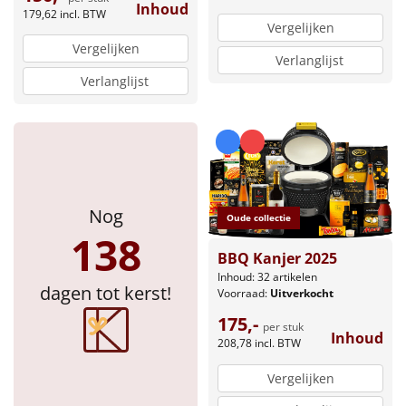
Inhoud
179,62
incl. BTW
Vergelijken
Vergelijken
Verlanglijst
Verlanglijst
Nog
Oude collectie
138
BBQ Kanjer 2025
Inhoud: 32 artikelen
dagen tot kerst!
Voorraad:
Uitverkocht
175,-
per stuk
Inhoud
208,78
incl. BTW
Vergelijken