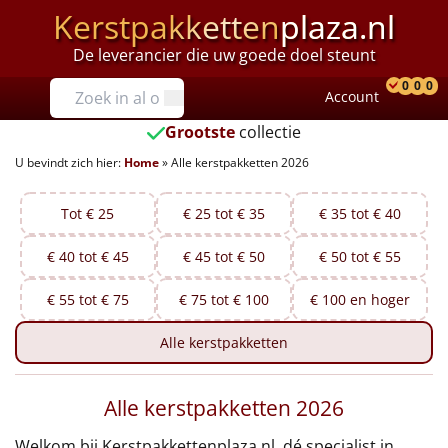
Kerstpakketten
plaza.nl
De leverancier die uw goede doel steunt
Prijzen
0
0
0
Account
Prod
Ver
W
Tot €25
Grootste
collectie
U bevindt zich hier:
Home
»
Alle kerstpakketten 2026
€25 tot €35
€35 tot €40
Tot € 25
€ 25 tot € 35
€ 35 tot € 40
€ 40 tot € 45
€ 45 tot € 50
€ 50 tot € 55
€40 tot €45
€ 55 tot € 75
€ 75 tot € 100
€ 100 en hoger
€45 tot €50
Alle
kerstpakketten
€50 tot €55
Alle kerstpakketten 2026
€55 tot €75
Welkom bij Kerstpakkettenplaza.nl, dé specialist in