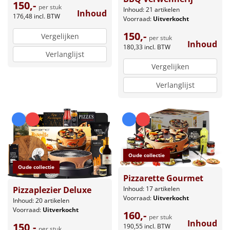
150,-
per stuk
Inhoud: 21 artikelen
Inhoud
176,48
incl. BTW
Voorraad:
Uitverkocht
150,-
Vergelijken
per stuk
Inhoud
180,33
incl. BTW
Verlanglijst
Vergelijken
Verlanglijst
Oude collectie
Oude collectie
Pizzarette Gourmet
Inhoud: 17 artikelen
Pizzaplezier Deluxe
Voorraad:
Uitverkocht
Inhoud: 20 artikelen
Voorraad:
Uitverkocht
160,-
per stuk
Inhoud
150,-
190,55
incl. BTW
per stuk