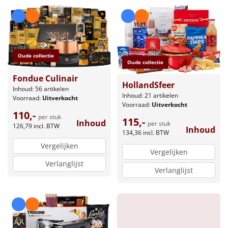
Borrelplank
Warmtekussen
NIEUW
Slowcooker
POPULAIR
Oude collectie
Oude collectie
Noodradio
Fondue Culinair
NIEUW
HollandSfeer
Inhoud: 56 artikelen
Inhoud: 21 artikelen
Voorraad:
Uitverkocht
Deken (fleece plaid)
Voorraad:
Uitverkocht
110,-
per stuk
115,-
Inhoud
per stuk
126,79
incl. BTW
Alle artikelen
Inhoud
134,36
incl. BTW
Vergelijken
Overige
Vergelijken
Verlanglijst
Verlanglijst
Ideeën
Personeel
Doe het zelf