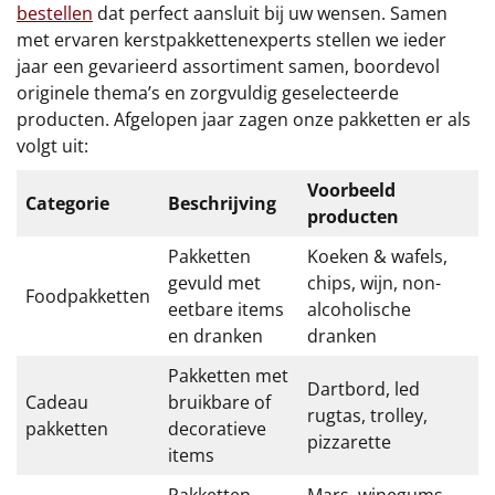
bestellen
dat perfect aansluit bij uw wensen. Samen
met ervaren kerstpakkettenexperts stellen we ieder
jaar een gevarieerd assortiment samen, boordevol
originele thema’s en zorgvuldig geselecteerde
producten. Afgelopen jaar zagen onze pakketten er als
volgt uit:
Voorbeeld
Categorie
Beschrijving
producten
Pakketten
Koeken & wafels,
gevuld met
chips, wijn, non-
Foodpakketten
eetbare items
alcoholische
en dranken
dranken
Pakketten met
Dartbord, led
Cadeau
bruikbare of
rugtas, trolley,
pakketten
decoratieve
pizzarette
items
Pakketten
Mars, winegums,