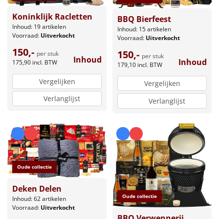
Koninklijk Racletten
BBQ Bierfeest
Inhoud: 19 artikelen
Inhoud: 15 artikelen
Voorraad:
Uitverkocht
Voorraad:
Uitverkocht
150,-
150,-
per stuk
per stuk
Inhoud
Inhoud
175,90
incl. BTW
179,10
incl. BTW
Vergelijken
Vergelijken
Verlanglijst
Verlanglijst
Oude collectie
Deken Delen
Oude collectie
Inhoud: 62 artikelen
Voorraad:
Uitverkocht
BBQ Verwennerij