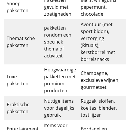
Snoep
gevuld met
pepermunt,
pakketten
zoetigheden
chocolade
Avontuur (met
pakketten
sport bidon),
rondom een
Thematische
verzorging
specifiek
pakketten
(Rituals),
thema of
kerstborrel met
activiteit
borrelsnacks
Hoogwaardige
Champagne,
Luxe
pakketten met
exclusieve wijnen,
pakketten
premium
gourmetset
producten
Nuttige items
Rugzak, sloffen,
Praktische
voor dagelijks
koeltas, blender,
pakketten
gebruik
tosti ijzer
Items voor
Entertainment
Bordspellen,