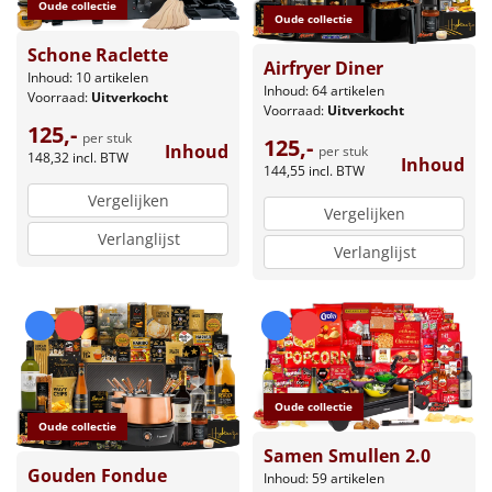
Oude collectie
Oude collectie
Schone Raclette
Airfryer Diner
Inhoud: 10 artikelen
Inhoud: 64 artikelen
Voorraad:
Uitverkocht
Voorraad:
Uitverkocht
125,-
per stuk
125,-
Inhoud
per stuk
148,32
incl. BTW
Inhoud
144,55
incl. BTW
Vergelijken
Vergelijken
Verlanglijst
Verlanglijst
Oude collectie
Oude collectie
Samen Smullen 2.0
Gouden Fondue
Inhoud: 59 artikelen