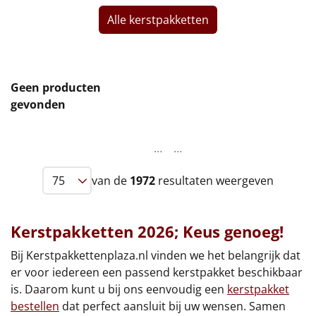
Alle kerstpakketten
Leuke
Goedkope
Geen producten
Uniek
gevonden
Alle thema's
…
…
Artikel
van de
1972
resultaten weergeven
Hitster
NIEUW
Pizzarette
Kerstpakketten 2026; Keus genoeg!
Tas
Bij Kerstpakkettenplaza.nl vinden we het belangrijk dat
er voor iedereen een passend kerstpakket beschikbaar
Wake up light
is. Daarom kunt u bij ons eenvoudig een
kerstpakket
NIEUW
bestellen
dat perfect aansluit bij uw wensen. Samen