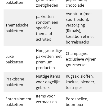
pakketten
zoetigheden
chocolade
Sinterklaaspakketten
Avontuur (met
pakketten
Particulier
sport bidon),
rondom een
Thematische
verzorging
specifiek
Kerstgeschenken 2026
pakketten
(Rituals),
thema of
kerstborrel met
activiteit
Relatiegeschenken
borrelsnacks
Hoogwaardige
Cadeaubon
Champagne,
Luxe
pakketten met
exclusieve wijnen,
pakketten
premium
Per stuk
gourmetset
producten
Nuttige items
Rugzak, sloffen,
Alle overige
Praktische
voor dagelijks
koeltas, blender,
pakketten
gebruik
tosti ijzer
Items voor
Entertainment
Bordspellen,
vermaak en
pakketten
boombox