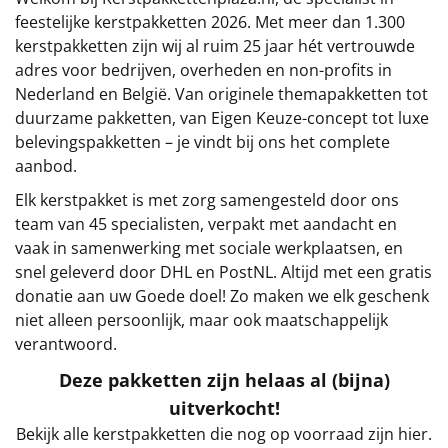
€75 tot €100
feestelijke kerstpakketten 2026. Met meer dan 1.300
kerstpakketten zijn wij al ruim 25 jaar hét vertrouwde
€100 en hoger
adres voor bedrijven, overheden en non-profits in
Nederland en België. Van originele themapakketten tot
Alle kerstpakketten 2026
duurzame pakketten, van Eigen Keuze-concept tot luxe
belevingspakketten – je vindt bij ons het complete
Thema
aanbod.
Origineel
Elk kerstpakket is met zorg samengesteld door ons
team van 45 specialisten, verpakt met aandacht en
Rituals
vaak in samenwerking met sociale werkplaatsen, en
snel geleverd door DHL en PostNL. Altijd met een gratis
Luxe
donatie aan uw Goede doel! Zo maken we elk geschenk
niet alleen persoonlijk, maar ook maatschappelijk
Mannen
verantwoord.
Deze pakketten zijn helaas al (bijna)
Vrouwen
uitverkocht!
Duurzaam
Bekijk alle kerstpakketten die nog op voorraad zijn hier.