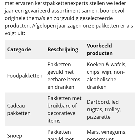
Borrelplank
met ervaren kerstpakkettenexperts stellen we ieder
jaar een gevarieerd assortiment samen, boordevol
Warmtekussen
originele thema’s en zorgvuldig geselecteerde
NIEUW
producten. Afgelopen jaar zagen onze pakketten er als
Slowcooker
volgt uit:
POPULAIR
Voorbeeld
Noodradio
NIEUW
Categorie
Beschrijving
producten
Deken (fleece plaid)
Pakketten
Koeken & wafels,
gevuld met
chips, wijn, non-
Foodpakketten
Alle artikelen
eetbare items
alcoholische
en dranken
dranken
Overige
Pakketten met
Dartbord, led
Ideeën
Cadeau
bruikbare of
rugtas, trolley,
pakketten
decoratieve
pizzarette
Personeel
items
Pakketten
Mars, winegums,
Doe het zelf
Snoep
gevuld met
pepermunt,