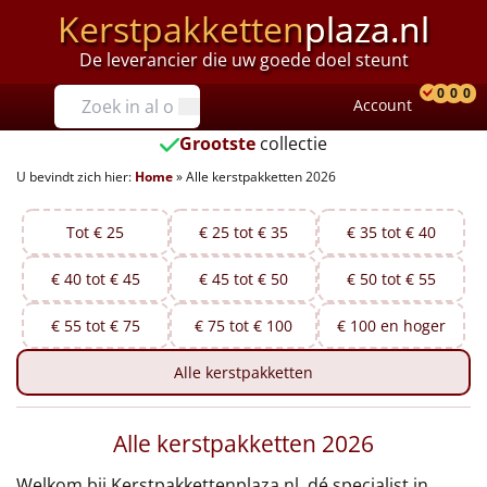
Kerstpakketten
plaza.nl
De leverancier die uw goede doel steunt
Prijzen
0
0
0
Account
Prod
Ver
W
Tot €25
Grootste
collectie
U bevindt zich hier:
Home
»
Alle kerstpakketten 2026
€25 tot €35
€35 tot €40
Tot € 25
€ 25 tot € 35
€ 35 tot € 40
€ 40 tot € 45
€ 45 tot € 50
€ 50 tot € 55
€40 tot €45
€ 55 tot € 75
€ 75 tot € 100
€ 100 en hoger
€45 tot €50
Alle
kerstpakketten
€50 tot €55
Alle kerstpakketten 2026
€55 tot €75
Welkom bij Kerstpakkettenplaza.nl, dé specialist in