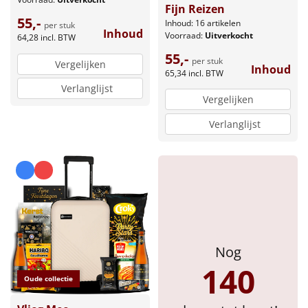
Fijn Reizen
55,-
Sinterklaaspakketten
Inhoud: 16 artikelen
per stuk
Inhoud
Voorraad:
Uitverkocht
64,28
incl. BTW
Particulier
55,-
per stuk
Vergelijken
Inhoud
65,34
incl. BTW
Kerstgeschenken 2026
Verlanglijst
Vergelijken
Relatiegeschenken
Verlanglijst
Cadeaubon
Per stuk
Alle overige
Nog
140
Oude collectie