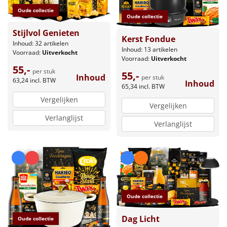
Oude collectie
Oude collectie
Stijlvol Genieten
Kerst Fondue
Inhoud: 32 artikelen
Inhoud: 13 artikelen
Voorraad:
Uitverkocht
Voorraad:
Uitverkocht
55,-
per stuk
55,-
Inhoud
per stuk
63,24
incl. BTW
Inhoud
65,34
incl. BTW
Vergelijken
Vergelijken
Verlanglijst
Verlanglijst
Oude collectie
Dag Licht
Oude collectie