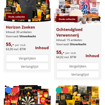
Oude collectie
Oude collectie
Horizon Zoeken
Ochtendgloed
Inhoud: 30 artikelen
Verwennerij
Voorraad:
Uitverkocht
Inhoud: 15 artikelen
55,-
Voorraad:
Uitverkocht
per stuk
Inhoud
63,00
incl. BTW
55,-
per stuk
Inhoud
64,02
incl. BTW
Vergelijken
Vergelijken
Verlanglijst
Verlanglijst