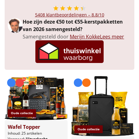
Borrelplank
5408
klantbeoordelingen –
8.8
/10
Warmtekussen
NIEUW
Hoe zijn deze €50 tot €55-kerstpakketten
van 2026 samengesteld?
Slowcooker
POPULAIR
Samengesteld door
Merijn Kokke
Lees meer
Noodradio
NIEUW
Deken (fleece plaid)
Alle artikelen
Overige
Ideeën
Oude collectie
Personeel
Wafel Topper
Oude collectie
Inhoud: 25 artikelen
Doe het zelf
Voorraad:
Uitverkocht