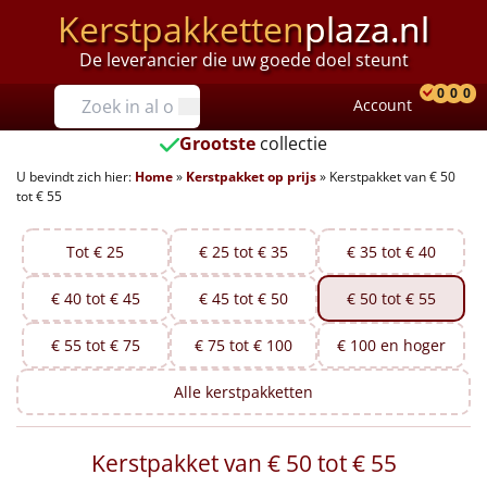
Kerstpakketten
plaza.nl
De leverancier die uw goede doel steunt
Prijzen
0
0
0
Account
Prod
Ver
W
Tot €25
Grootste
collectie
U bevindt zich hier:
Home
»
Kerstpakket op prijs
»
Kerstpakket van € 50
€25 tot €35
tot € 55
€35 tot €40
Tot € 25
€ 25 tot € 35
€ 35 tot € 40
€40 tot €45
€ 40 tot € 45
€ 45 tot € 50
€ 50 tot € 55
€45 tot €50
€ 55 tot € 75
€ 75 tot € 100
€ 100 en hoger
€50 tot €55
Alle
kerstpakketten
€55 tot €75
Kerstpakket van € 50 tot € 55