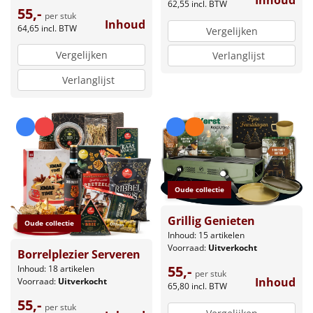
Inhoud
62,55
incl. BTW
55,-
per stuk
Inhoud
64,65
incl. BTW
Vergelijken
Vergelijken
Verlanglijst
Verlanglijst
Oude collectie
Grillig Genieten
Oude collectie
Inhoud: 15 artikelen
Voorraad:
Uitverkocht
Borrelplezier Serveren
55,-
Inhoud: 18 artikelen
per stuk
Inhoud
Voorraad:
Uitverkocht
65,80
incl. BTW
55,-
per stuk