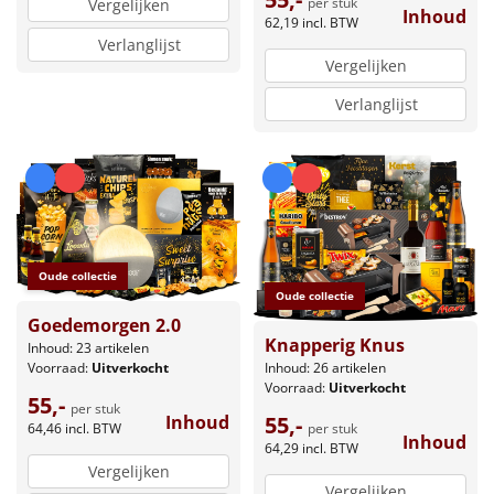
per stuk
Vergelijken
Inhoud
62,19
incl. BTW
Verlanglijst
Vergelijken
Verlanglijst
Oude collectie
Oude collectie
Goedemorgen 2.0
Knapperig Knus
Inhoud: 23 artikelen
Inhoud: 26 artikelen
Voorraad:
Uitverkocht
Voorraad:
Uitverkocht
55,-
per stuk
55,-
Inhoud
per stuk
64,46
incl. BTW
Inhoud
64,29
incl. BTW
Vergelijken
Vergelijken