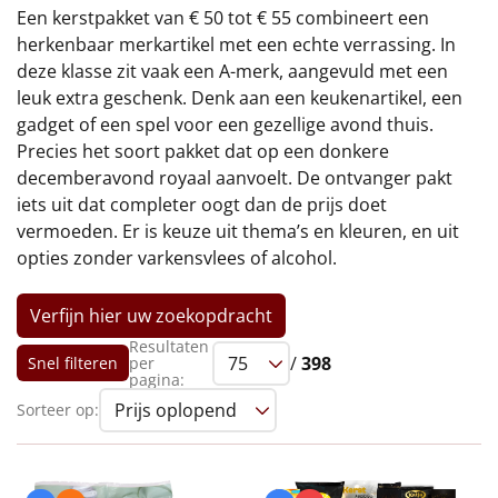
€75 tot €100
Een kerstpakket van € 50 tot € 55 combineert een
herkenbaar merkartikel met een echte verrassing. In
€100 en hoger
deze klasse zit vaak een A-merk, aangevuld met een
leuk extra geschenk. Denk aan een keukenartikel, een
Alle kerstpakketten 2026
gadget of een spel voor een gezellige avond thuis.
Precies het soort pakket dat op een donkere
Thema
decemberavond royaal aanvoelt. De ontvanger pakt
iets uit dat completer oogt dan de prijs doet
Origineel
vermoeden. Er is keuze uit thema’s en kleuren, en uit
opties zonder varkensvlees of alcohol.
Rituals
Verfijn hier uw zoekopdracht
Luxe
Resultaten
/
398
Snel filteren
per
Mannen
pagina:
Sorteer op:
Vrouwen
Duurzaam