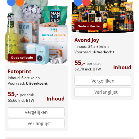
Leuke
Goedkope
Oude collectie
Uniek
Avond Joy
Inhoud: 34 artikelen
Voorraad:
Uitverkocht
Alle thema's
Oude collectie
55,-
per stuk
Inhoud
Artikel
62,70
incl. BTW
Fotoprint
Inhoud: 6 artikelen
Vergelijken
Hitster
NIEUW
Voorraad:
Uitverkocht
Verlanglijst
55,-
per stuk
Pizzarette
Inhoud
65,66
incl. BTW
Tas
Vergelijken
Verlanglijst
Wake up light
NIEUW