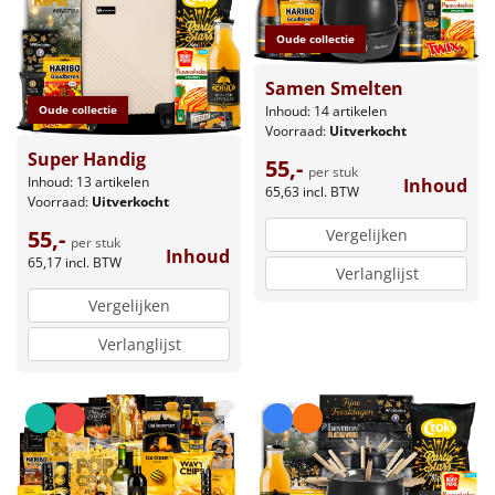
Oude collectie
Samen Smelten
Inhoud: 14 artikelen
Oude collectie
Voorraad:
Uitverkocht
Super Handig
55,-
per stuk
Inhoud: 13 artikelen
Inhoud
65,63
incl. BTW
Voorraad:
Uitverkocht
Vergelijken
55,-
per stuk
Inhoud
65,17
incl. BTW
Verlanglijst
Vergelijken
Verlanglijst