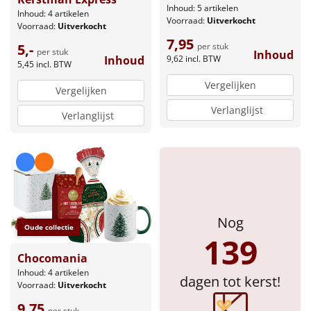
Borrelplank
Inhoud: 5 artikelen
Inhoud: 4 artikelen
Voorraad:
Uitverkocht
Voorraad:
Uitverkocht
Warmtekussen
7,95
NIEUW
per stuk
5,-
per stuk
Inhoud
9,62
incl. BTW
Inhoud
5,45
incl. BTW
Slowcooker
POPULAIR
Vergelijken
Vergelijken
Noodradio
NIEUW
Verlanglijst
Verlanglijst
Deken (fleece plaid)
Alle artikelen
Overige
Nog
Oude collectie
Ideeën
139
Chocomania
Personeel
Inhoud: 4 artikelen
dagen tot kerst!
Voorraad:
Uitverkocht
Doe het zelf
9,75
per stuk