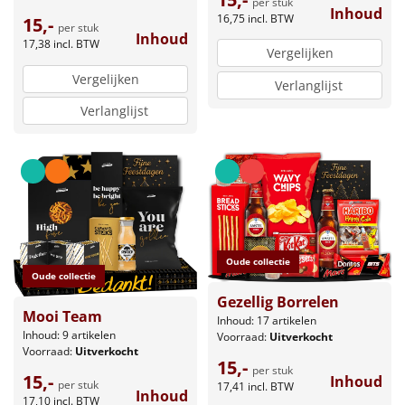
per stuk
Inhoud
16,75
incl. BTW
15,-
per stuk
Inhoud
17,38
incl. BTW
Vergelijken
Vergelijken
Verlanglijst
Verlanglijst
Oude collectie
Oude collectie
Gezellig Borrelen
Mooi Team
Inhoud: 17 artikelen
Inhoud: 9 artikelen
Voorraad:
Uitverkocht
Voorraad:
Uitverkocht
15,-
per stuk
15,-
Inhoud
per stuk
17,41
incl. BTW
Inhoud
17,10
incl. BTW