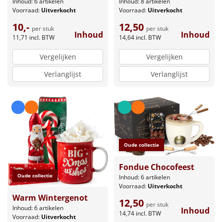
Inhoud: 6 artikelen
Inhoud: 8 artikelen
Voorraad:
Uitverkocht
Voorraad:
Uitverkocht
10,-
12,50
per stuk
per stuk
Inhoud
Inhoud
11,71
incl. BTW
14,64
incl. BTW
Vergelijken
Vergelijken
Verlanglijst
Verlanglijst
Oude collectie
Fondue Chocofeest
Oude collectie
Inhoud: 6 artikelen
Voorraad:
Uitverkocht
Warm Wintergenot
12,50
per stuk
Inhoud: 6 artikelen
Inhoud
14,74
incl. BTW
Voorraad:
Uitverkocht