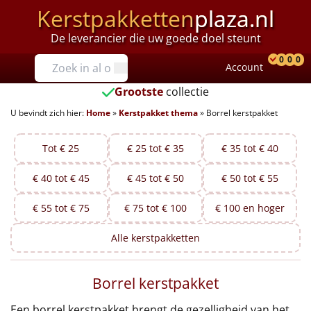
Kerstpakketten
plaza.nl
De leverancier die uw goede doel steunt
Prijzen
0
0
0
Account
Prod
Ver
W
Tot €25
Grootste
collectie
U bevindt zich hier:
Home
»
Kerstpakket thema
»
Borrel kerstpakket
€25 tot €35
€35 tot €40
Tot € 25
€ 25 tot € 35
€ 35 tot € 40
€ 40 tot € 45
€ 45 tot € 50
€ 50 tot € 55
€40 tot €45
€ 55 tot € 75
€ 75 tot € 100
€ 100 en hoger
€45 tot €50
Alle
kerstpakketten
€50 tot €55
Borrel kerstpakket
€55 tot €75
Een borrel kerstpakket brengt de gezelligheid van het