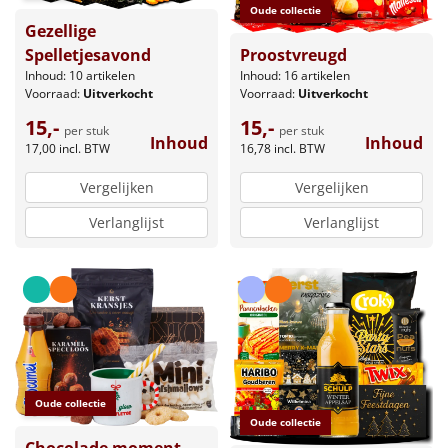
Oude collectie
Gezellige
Proostvreugd
Spelletjesavond
Inhoud: 16 artikelen
Inhoud: 10 artikelen
Voorraad:
Uitverkocht
Voorraad:
Uitverkocht
15,-
15,-
per stuk
per stuk
Inhoud
Inhoud
16,78
incl. BTW
17,00
incl. BTW
Vergelijken
Vergelijken
Verlanglijst
Verlanglijst
Oude collectie
Oude collectie
Chocolade moment