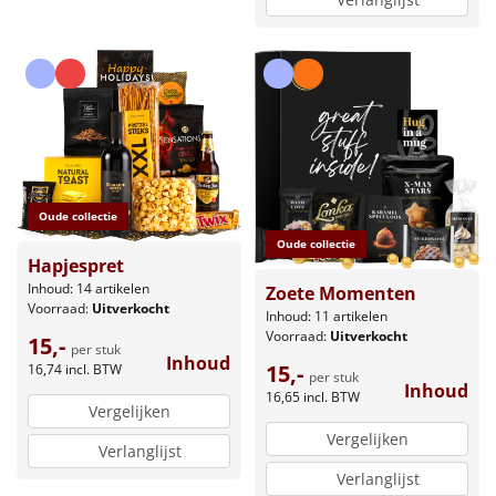
Oude collectie
Oude collectie
Hapjespret
Inhoud: 14 artikelen
Zoete Momenten
Voorraad:
Uitverkocht
Inhoud: 11 artikelen
Voorraad:
Uitverkocht
15,-
per stuk
Inhoud
15,-
16,74
incl. BTW
per stuk
Inhoud
16,65
incl. BTW
Vergelijken
Vergelijken
Verlanglijst
Verlanglijst