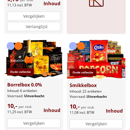
Inhoud
11,13
incl. BTW
Sinterklaaspakketten
Vergelijken
Particulier
Verlanglijst
Kerstgeschenken 2026
Relatiegeschenken
Cadeaubon
Oude collectie
Oude collectie
Per stuk
Borrelbox 0.0%
Smikkelbox
Inhoud: 6 artikelen
Inhoud: 22 artikelen
Alle overige
Voorraad:
Uitverkocht
Voorraad:
Uitverkocht
10,-
10,-
per stuk
per stuk
Inhoud
Inhoud
11,25
incl. BTW
11,08
incl. BTW
Vergelijken
Vergelijken