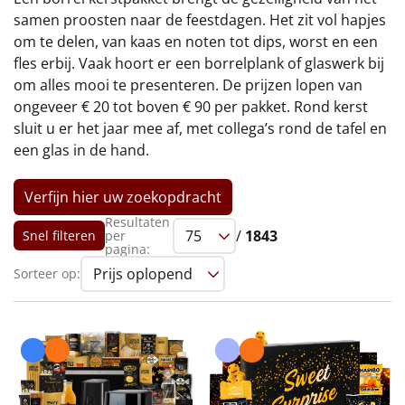
€75 tot €100
samen proosten naar de feestdagen. Het zit vol hapjes
om te delen, van kaas en noten tot dips, worst en een
€100 en hoger
fles erbij. Vaak hoort er een borrelplank of glaswerk bij
om alles mooi te presenteren. De prijzen lopen van
Alle kerstpakketten 2026
ongeveer € 20 tot boven € 90 per pakket. Rond kerst
sluit u er het jaar mee af, met collega’s rond de tafel en
Thema
een glas in de hand.
Origineel
Verfijn hier uw zoekopdracht
Rituals
Resultaten
/
1843
Snel filteren
per
pagina:
Luxe
Sorteer op:
Mannen
Vrouwen
Duurzaam