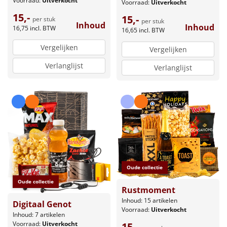
Voorraad:
Uitverkocht
Voorraad:
Uitverkocht
15,-
15,-
per stuk
per stuk
Inhoud
Inhoud
16,75
incl. BTW
16,65
incl. BTW
Vergelijken
Vergelijken
Verlanglijst
Verlanglijst
Oude collectie
Oude collectie
Rustmoment
Inhoud: 15 artikelen
Digitaal Genot
Voorraad:
Uitverkocht
Inhoud: 7 artikelen
Voorraad:
Uitverkocht
15,-