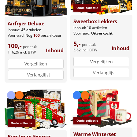
Oude collectie
Leuke
Sweetbox Lekkers
Airfryer Deluxe
Goedkope
Inhoud: 10 artikelen
Inhoud: 45 artikelen
Voorraad:
Uitverkocht
Voorraad:
Nog
100
beschikbaar
Uniek
5,-
100,-
per stuk
per stuk
Inhoud
Inhoud
5,62
incl. BTW
116,29
incl. BTW
Alle thema's
Vergelijken
Vergelijken
Artikel
Verlanglijst
Verlanglijst
Hitster
NIEUW
Pizzarette
Tas
Oude collectie
Oude collectie
Wake up light
NIEUW
Warme Winterset
Kerstman Express