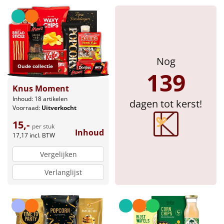
Nog
Oude collectie
139
Knus Moment
Inhoud: 18 artikelen
dagen tot kerst!
Voorraad:
Uitverkocht
15,-
per stuk
Inhoud
17,17
incl. BTW
Vergelijken
Verlanglijst