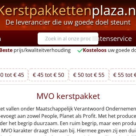
Kerstpakketten
plaza.n
De leverancier die uw goede doel steunt
n
Klantenservice
Beste
prijs/kwaliteitverhouding
Kosteloos
uw goede do
0 tot € 45
€ 45 tot € 50
€ 50 tot € 55
€ 55 tot 
MVO kerstpakket
ket vallen onder Maatschappelijk Verantwoord Ondernemen. 
voegt aan zowel People, Planet als Profit. Met het produce
der het begrip duurzaam. Een ruim begrip, maar een prod
 MVO karakter draagt hieraan bij. Hiermee geven zij een d