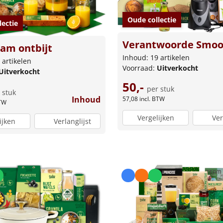
Oude collectie
lectie
Verantwoorde Smoo
am ontbijt
Inhoud: 19 artikelen
 artikelen
Voorraad:
Uitverkocht
Uitverkocht
50,-
per stuk
 stuk
Inhoud
57,08
incl. BTW
BTW
Vergelijken
Ver
ijken
Verlanglijst