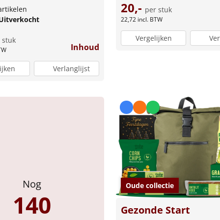
20,-
artikelen
per stuk
Uitverkocht
22,72
incl. BTW
Vergelijken
Ver
 stuk
Inhoud
BTW
ijken
Verlanglijst
Nog
Oude collectie
140
Gezonde Start