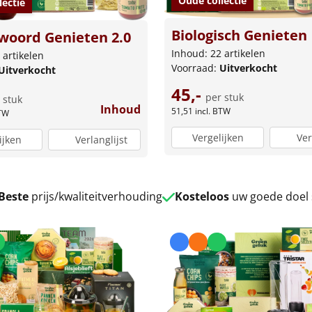
Oude collectie
lectie
Biologisch Genieten
woord Genieten 2.0
Inhoud: 22 artikelen
 artikelen
Voorraad:
Uitverkocht
Uitverkocht
45,-
per stuk
 stuk
Inhoud
51,51
incl. BTW
BTW
Vergelijken
Ver
ijken
Verlanglijst
Beste
prijs/kwaliteitverhouding
Kosteloos
uw goede doel