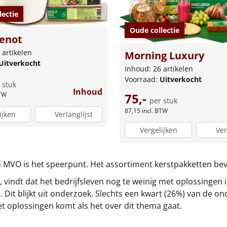
lectie
Oude collectie
enot
 artikelen
Morning Luxury
Uitverkocht
Inhoud: 26 artikelen
Voorraad:
Uitverkocht
 stuk
Inhoud
75,-
BTW
per stuk
87,15
incl. BTW
ijken
Verlanglijst
Vergelijken
Ver
 MVO is het speerpunt. Het assortiment kerstpakketten bev
 vindt dat het bedrijfsleven nog te weinig met oplossingen 
 Dit blijkt uit onderzoek. Slechts een kwart (26%) van de 
et oplossingen komt als het over dit thema gaat.