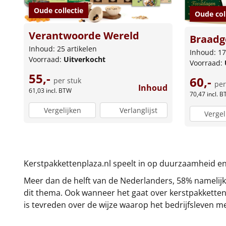
Oude collectie
Oude col
Verantwoorde Wereld
Braadg
Inhoud: 25 artikelen
Inhoud: 17
Voorraad:
Uitverkocht
Voorraad:
55,-
60,-
per stuk
per
Inhoud
61,03
incl. BTW
70,47
incl. 
Vergelijken
Verlanglijst
Vergel
Kerstpakkettenplaza.nl speelt in op duurzaamheid en
Meer dan de helft van de Nederlanders, 58% namelijk,
dit thema. Ook wanneer het gaat over kerstpakketten.
is tevreden over de wijze waarop het bedrijfsleven m