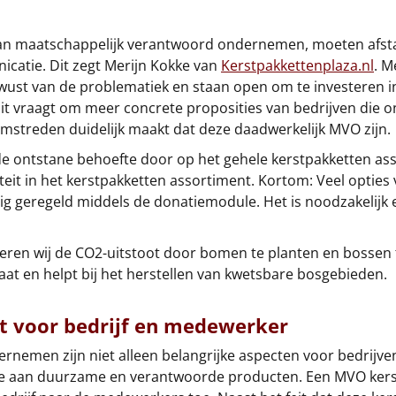
van maatschappelijk verantwoord ondernemen, moeten afs
icatie. Dit zegt Merijn Kokke van
Kerstpakkettenplaza.nl
. 
wust van de problematiek en staan open om te investeren i
dit vraagt om meer concrete proposities van bedrijven die
mstreden duidelijk maakt dat deze daadwerkelijk MVO zijn.
de ontstane behoefte door op het gehele kerstpakketten asso
iteit in het kerstpakketten assortiment. Kortom: Veel optie
g geregeld middels de donatiemodule. Het is noodzakelijk
en wij de CO2-uitstoot door bomen te planten en bossen te
aat en helpt bij het herstellen van kwetsbare bosgebieden.
 voor bedrijf en medewerker
emen zijn niet alleen belangrijke aspecten voor bedrijve
e aan duurzame en verantwoorde producten. Een MVO kerst