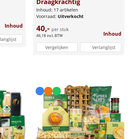
Draagkrachtig
Inhoud: 17 artikelen
Voorraad:
Uitverkocht
Inhoud
40,-
per stuk
Inhoud
46,18
incl. BTW
langlijst
Vergelijken
Verlanglijst