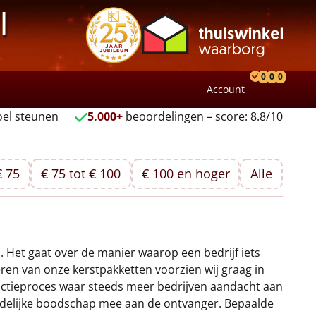
l
0
0
0
Account
Product
Verlang
Wink
el steunen
5.000+
beoordelingen – score: 8.8/10
€ 75
€ 75 tot € 100
€ 100 en hoger
Alle
Het gaat over de manier waarop een bedrijf iets
ren van onze kerstpakketten voorzien wij graag in
uctieproces waar steeds meer bedrijven aandacht aan
uidelijke boodschap mee aan de ontvanger. Bepaalde