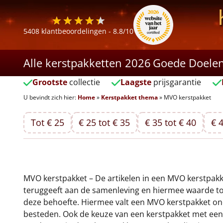
5408
klantbeoordelingen -
8.8
/10
Alle kerstpakketten 2026
Goede Doele
Grootste
collectie
Laagste
prijsgarantie
U bevindt zich hier:
Home
»
Kerstpakket thema
»
MVO kerstpakket
Tot € 25
€ 25 tot € 35
€ 35 tot € 40
€ 4
MVO kerstpakket – De artikelen in een MVO kerstpak
teruggeeft aan de samenleving en hiermee waarde toe
deze behoefte. Hiermee valt een MVO kerstpakket on
besteden. Ook de keuze van een kerstpakket met een