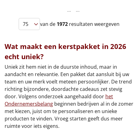
Leuke
…
…
van de
1972
resultaten weergeven
Goedkope
Uniek
Wat maakt een kerstpakket in 2026
Alle thema's
echt uniek
?
Uniek zit hem niet in de duurste inhoud, maar in
Artikel
aandacht en relevantie. Een pakket dat aansluit bij uw
Hitster
team en uw merk voelt meteen persoonlijker. De trend
NIEUW
richting bijzondere, doordachte cadeaus zet stevig
Pizzarette
door. Volgens onderzoek aangehaald door
het
Ondernemersbelang
beginnen bedrijven al in de zomer
Tas
met kiezen, juist om te personaliseren en unieke
producten te vinden. Vroeg starten geeft dus meer
Wake up light
ruimte voor iets eigens.
NIEUW