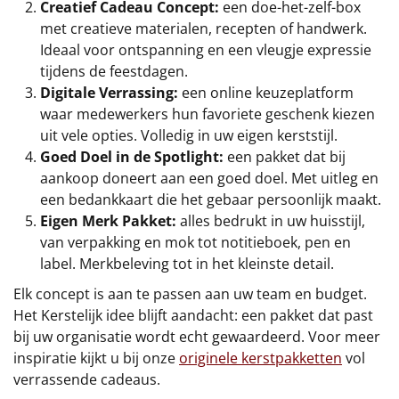
Creatief Cadeau Concept:
een doe-het-zelf-box
met creatieve materialen, recepten of handwerk.
Sinterklaaspakketten
Ideaal voor ontspanning en een vleugje expressie
tijdens de feestdagen.
Particulier
Digitale Verrassing:
een online keuzeplatform
waar medewerkers hun favoriete geschenk kiezen
Kerstgeschenken 2026
uit vele opties. Volledig in uw eigen kerststijl.
Goed Doel in de Spotlight:
een pakket dat bij
Relatiegeschenken
aankoop doneert aan een goed doel. Met uitleg en
een bedankkaart die het gebaar persoonlijk maakt.
Cadeaubon
Eigen Merk Pakket:
alles bedrukt in uw huisstijl,
van verpakking en mok tot notitieboek, pen en
Per stuk
label. Merkbeleving tot in het kleinste detail.
Alle overige
Elk concept is aan te passen aan uw team en budget.
Het Kerstelijk idee blijft aandacht: een pakket dat past
bij uw organisatie wordt echt gewaardeerd. Voor meer
inspiratie kijkt u bij onze
originele kerstpakketten
vol
verrassende cadeaus.