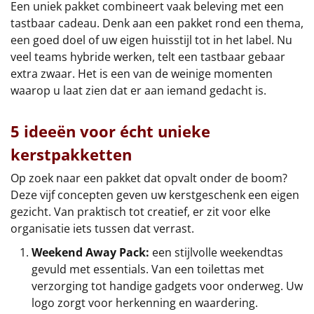
Borrelplank
Een uniek pakket combineert vaak beleving met een
tastbaar cadeau. Denk aan een pakket rond een thema,
Warmtekussen
een goed doel of uw eigen huisstijl tot in het label. Nu
NIEUW
veel teams hybride werken, telt een tastbaar gebaar
Slowcooker
extra zwaar. Het is een van de weinige momenten
POPULAIR
waarop u laat zien dat er aan iemand gedacht is.
Noodradio
NIEUW
5 ideeën voor écht unieke
Deken (fleece plaid)
kerstpakketten
Alle artikelen
Op zoek naar een pakket dat opvalt onder de boom?
Deze vijf concepten geven uw kerstgeschenk een eigen
Overige
gezicht. Van praktisch tot creatief, er zit voor elke
organisatie iets tussen dat verrast.
Ideeën
Weekend Away Pack:
een stijlvolle weekendtas
gevuld met essentials. Van een toilettas met
Personeel
verzorging tot handige gadgets voor onderweg. Uw
logo zorgt voor herkenning en waardering.
Doe het zelf