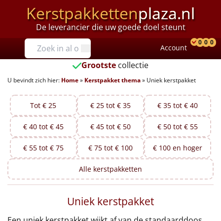
Kerstpakketten
plaza.nl
De leverancier die uw goede doel steunt
Prijzen
0
0
0
Account
Prod
Ver
W
Tot €25
Grootste
collectie
U bevindt zich hier:
Home
»
Kerstpakket thema
»
Uniek kerstpakket
€25 tot €35
€35 tot €40
Tot € 25
€ 25 tot € 35
€ 35 tot € 40
€ 40 tot € 45
€ 45 tot € 50
€ 50 tot € 55
€40 tot €45
€ 55 tot € 75
€ 75 tot € 100
€ 100 en hoger
€45 tot €50
Alle
kerstpakketten
€50 tot €55
Uniek kerstpakket
€55 tot €75
Een uniek kerstpakket wijkt af van de standaarddoos