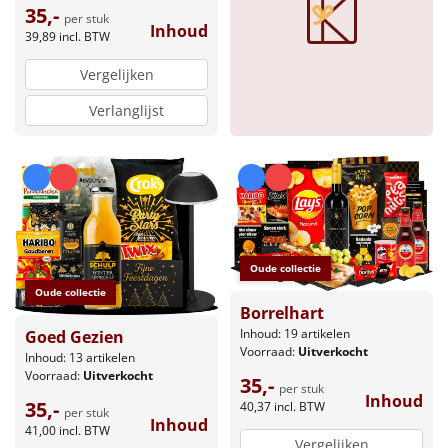
35,-
per stuk
Inhoud
Sinterklaaspakketten
39,89
incl. BTW
Vergelijken
Particulier
Verlanglijst
Kerstgeschenken 2026
Relatiegeschenken
Cadeaubon
Oude collectie
Per stuk
Oude collectie
Borrelhart
Alle overige
Inhoud: 19 artikelen
Goed Gezien
Voorraad:
Uitverkocht
Inhoud: 13 artikelen
Voorraad:
Uitverkocht
35,-
per stuk
Inhoud
35,-
40,37
incl. BTW
per stuk
Inhoud
41,00
incl. BTW
Vergelijken