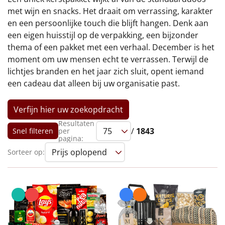
€75 tot €100
met wijn en snacks. Het draait om verrassing, karakter
en een persoonlijke touch die blijft hangen. Denk aan
€100 en hoger
een eigen huisstijl op de verpakking, een bijzonder
thema of een pakket met een verhaal. December is het
Alle kerstpakketten 2026
moment om uw mensen echt te verrassen. Terwijl de
lichtjes branden en het jaar zich sluit, opent iemand
Thema
een cadeau dat alleen bij uw organisatie past.
Origineel
Verfijn hier uw zoekopdracht
Rituals
Resultaten
/
1843
Snel filteren
per
pagina:
Luxe
Sorteer op:
Mannen
Vrouwen
Duurzaam