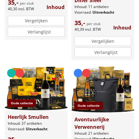
Diner Sfeer
35,-
per stuk
Inhoud
Inhoud: 11 artikelen
40,30
incl. BTW
Voorraad:
Uitverkocht
Vergelijken
35,-
per stuk
Inhoud
40,39
incl. BTW
Verlanglijst
Vergelijken
Verlanglijst
Oude collectie
Oude collectie
Heerlijk Smullen
Avontuurlijke
Inhoud: 37 artikelen
Verwennerij
Voorraad:
Uitverkocht
Inhoud: 21 artikelen
Voorraad:
Uitverkocht