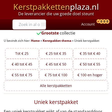
Kerstpakketten
plaza.nl
De leverancier die uw goede doel steunt
Prijzen
0
0
0
Account
Prod
Ver
W
Tot €25
Grootste
collectie
U bevindt zich hier:
Home
»
Kerstpakket thema
»
Uniek kerstpakket
€25 tot €35
€35 tot €40
Tot € 25
€ 25 tot € 35
€ 35 tot € 40
€ 40 tot € 45
€ 45 tot € 50
€ 50 tot € 55
€40 tot €45
€ 55 tot € 75
€ 75 tot € 100
€ 100 en hoger
€45 tot €50
Alle
kerstpakketten
€50 tot €55
Uniek kerstpakket
€55 tot €75
Een uniek kerstpakket wijkt af van de standaarddoos