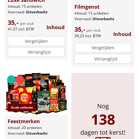
Luxe Sandwich
Borrelplank
Filmgenot
Inhoud: 15 artikelen
Voorraad:
Uitverkocht
Inhoud: 15 artikelen
Warmtekussen
NIEUW
Voorraad:
Uitverkocht
35,-
per stuk
Inhoud
35,-
41,07
incl. BTW
per stuk
Slowcooker
POPULAIR
Inhoud
39,23
incl. BTW
Vergelijken
Noodradio
Vergelijken
NIEUW
Verlanglijst
Verlanglijst
Deken (fleece plaid)
Alle artikelen
Overige
Ideeën
Nog
Oude collectie
138
Personeel
Feestmerken
Inhoud: 20 artikelen
dagen tot kerst!
Voorraad:
Uitverkocht
Doe het zelf