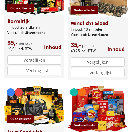
Oude collectie
Leuke
Oude collectie
Borrelrijk
Windlicht Gloed
Goedkope
Inhoud: 26 artikelen
Inhoud: 10 artikelen
Voorraad:
Uitverkocht
Voorraad:
Uitverkocht
Uniek
35,-
35,-
per stuk
per stuk
Inhoud
Inhoud
40,04
incl. BTW
40,25
incl. BTW
Alle thema's
Vergelijken
Vergelijken
Artikel
Verlanglijst
Verlanglijst
Hitster
NIEUW
Pizzarette
Tas
Oude collectie
Wake up light
NIEUW
Oude collectie