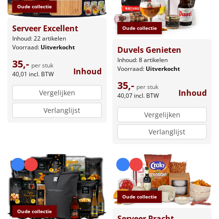
Oude collectie
Serveer Excellent
Oude collectie
Inhoud: 22 artikelen
Voorraad:
Uitverkocht
Duvels Genieten
Inhoud: 8 artikelen
35,-
per stuk
Voorraad:
Uitverkocht
Inhoud
40,01
incl. BTW
35,-
per stuk
Inhoud
Vergelijken
40,07
incl. BTW
Verlanglijst
Vergelijken
Verlanglijst
Oude collectie
Oude collectie
Serveer Pracht