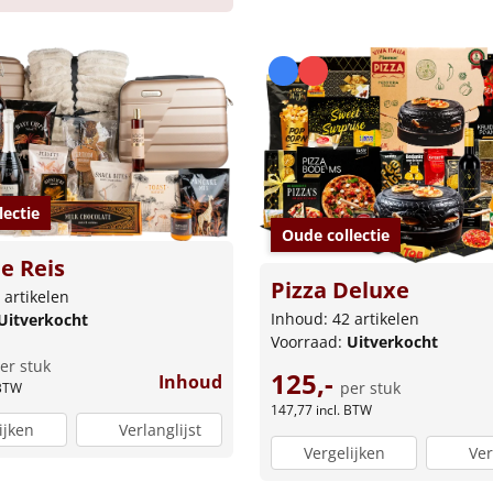
lectie
Oude collectie
le Reis
Pizza Deluxe
 artikelen
Inhoud: 42 artikelen
Uitverkocht
Voorraad:
Uitverkocht
er stuk
125,-
Inhoud
per stuk
 BTW
147,77
incl. BTW
ijken
Verlanglijst
Vergelijken
Ver