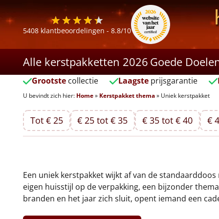
5408
klantbeoordelingen -
8.8
/10
Alle kerstpakketten 2026
Goede Doele
Grootste
collectie
Laagste
prijsgarantie
U bevindt zich hier:
Home
»
Kerstpakket thema
»
Uniek kerstpakket
Tot € 25
€ 25 tot € 35
€ 35 tot € 40
€ 4
Een uniek kerstpakket wijkt af van de standaarddoos 
eigen huisstijl op de verpakking, een bijzonder them
branden en het jaar zich sluit, opent iemand een cade