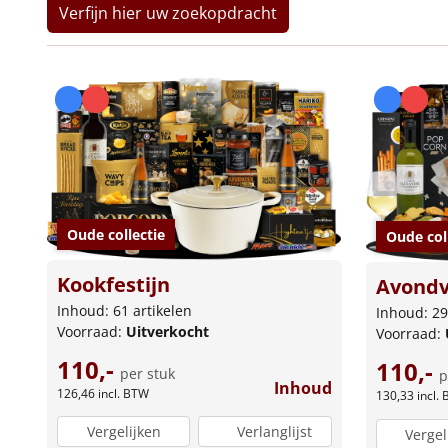
Verfijn hier uw zoekopdracht
Oude collectie
Oude col
Kookfestijn
Avondv
Inhoud: 61 artikelen
Inhoud: 29
Voorraad:
Uitverkocht
Voorraad:
110,-
110,-
per stuk
p
Inhoud
126,46
incl. BTW
130,33
incl.
Vergelijken
Verlanglijst
Vergel