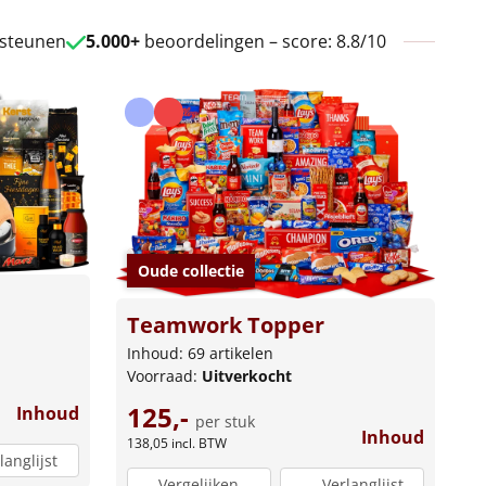
 steunen
5.000+
beoordelingen – score: 8.8/10
Oude collectie
Teamwork Topper
Inhoud: 69 artikelen
Voorraad:
Uitverkocht
125,-
Inhoud
per stuk
Inhoud
138,05
incl. BTW
langlijst
Vergelijken
Verlanglijst