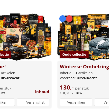
lectie
Oude collectie
hef
Winterse Omhelzing
 artikelen
Inhoud: 51 artikelen
Uitverkocht
Voorraad:
Uitverkocht
130,-
er stuk
per stuk
Inhoud
 BTW
150,08
incl. BTW
ijken
Verlanglijst
Vergelijken
Ver