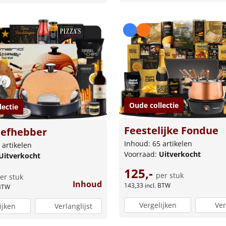
Oude collectie
lectie
Feestelijke Fondue
iefhebber
Inhoud: 65 artikelen
 artikelen
Voorraad:
Uitverkocht
Uitverkocht
125,-
per stuk
er stuk
Inhoud
143,33
incl. BTW
 BTW
Vergelijken
Ver
ijken
Verlanglijst