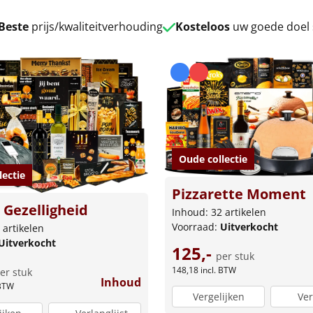
Beste
prijs/kwaliteitverhouding
Kosteloos
uw goede doel
Oude collectie
lectie
Pizzarette Moment
Gezelligheid
Inhoud: 32 artikelen
Voorraad:
Uitverkocht
 artikelen
Uitverkocht
125,-
per stuk
148,18
incl. BTW
er stuk
Inhoud
 BTW
Vergelijken
Ver