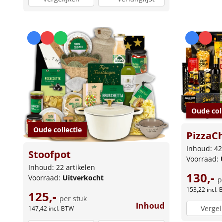
Oude col
Oude collectie
PizzaC
Inhoud: 42
Stoofpot
Voorraad:
Inhoud: 22 artikelen
130,-
Voorraad:
Uitverkocht
p
153,22
incl.
125,-
per stuk
Inhoud
Vergel
147,42
incl. BTW