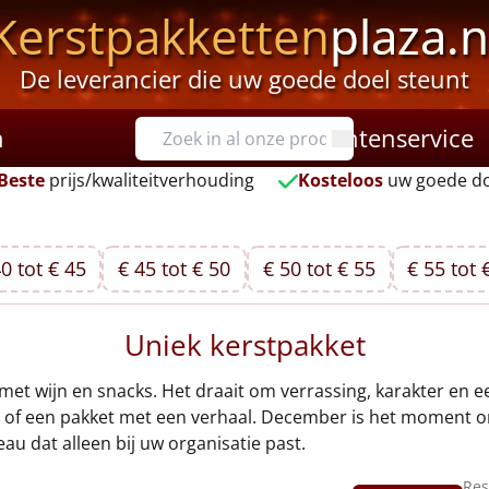
Kerstpakketten
plaza.n
De leverancier die uw goede doel steunt
n
Klantenservice
Beste
prijs/kwaliteitverhouding
Kosteloos
uw goede do
0 tot € 45
€ 45 tot € 50
€ 50 tot € 55
€ 55 tot 
Uniek kerstpakket
met wijn en snacks. Het draait om verrassing, karakter en e
a of een pakket met een verhaal. December is het moment om
au dat alleen bij uw organisatie past.
Res