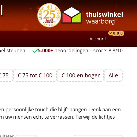
l
0
0
0
Account
Product
Verlang
Wink
el steunen
5.000+
beoordelingen – score: 8.8/10
€ 75
€ 75 tot € 100
€ 100 en hoger
Alle
en persoonlijke touch die blijft hangen. Denk aan een
 uw mensen echt te verrassen. Terwijl de lichtjes
ultaten