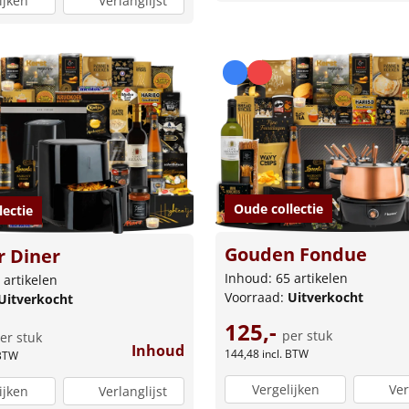
ijken
Verlanglijst
Oude collectie
lectie
Gouden Fondue
r Diner
Inhoud: 65 artikelen
 artikelen
Voorraad:
Uitverkocht
Uitverkocht
125,-
per stuk
er stuk
Inhoud
144,48
incl. BTW
 BTW
Vergelijken
Ver
ijken
Verlanglijst