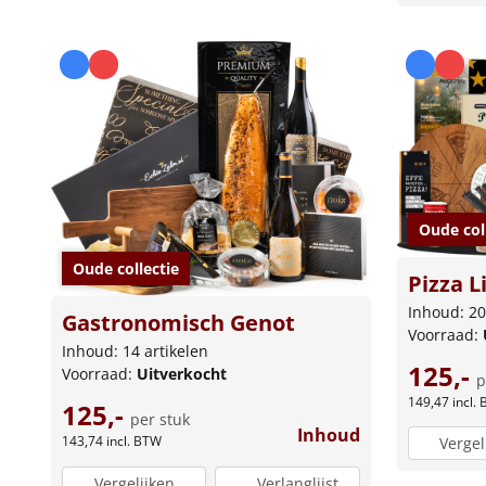
Oude col
Oude collectie
Pizza L
Inhoud: 20
Gastronomisch Genot
Voorraad:
Inhoud: 14 artikelen
125,-
Voorraad:
Uitverkocht
p
149,47
incl.
125,-
per stuk
Inhoud
143,74
incl. BTW
Vergel
Vergelijken
Verlanglijst