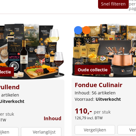
Snel filteren
per
pag
Oude collectie
lectie
Fondue Culinair
ullend
Inhoud: 56 artikelen
 artikelen
Voorraad:
Uitverkocht
Uitverkocht
110,-
per stuk
er stuk
Inhoud
126,79
incl. BTW
 BTW
Vergelijken
Ver
ijken
Verlanglijst