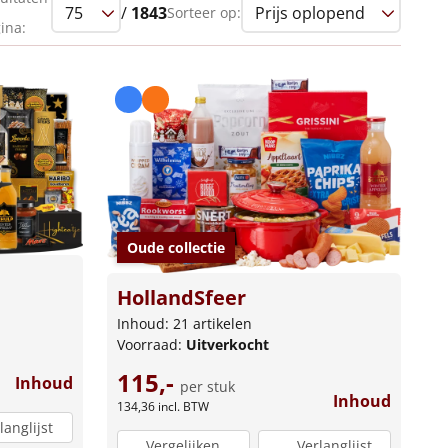
/
1843
Sorteer op:
ina:
Oude collectie
HollandSfeer
Inhoud: 21 artikelen
Voorraad:
Uitverkocht
115,-
Inhoud
per stuk
Inhoud
134,36
incl. BTW
langlijst
Vergelijken
Verlanglijst