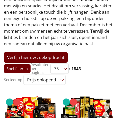
€75 tot €100
met wijn en snacks. Het draait om verrassing, karakter
en een persoonlijke touch die blijft hangen. Denk aan
€100 en hoger
een eigen huisstijl op de verpakking, een bijzonder
thema of een pakket met een verhaal. December is het
Alle kerstpakketten 2026
moment om uw mensen echt te verrassen. Terwijl de
lichtjes branden en het jaar zich sluit, opent iemand
Thema
een cadeau dat alleen bij uw organisatie past.
Origineel
Verfijn hier uw zoekopdracht
Rituals
Resultaten
/
1843
Snel filteren
per
pagina:
Luxe
Sorteer op:
Mannen
Vrouwen
Duurzaam