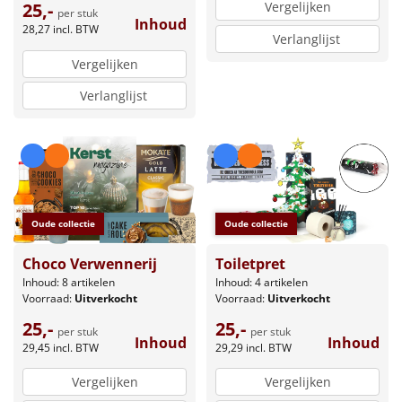
Vergelijken
25,-
per stuk
Inhoud
28,27
incl. BTW
Verlanglijst
Vergelijken
Verlanglijst
Oude collectie
Oude collectie
Choco Verwennerij
Toiletpret
Inhoud: 8 artikelen
Inhoud: 4 artikelen
Voorraad:
Uitverkocht
Voorraad:
Uitverkocht
25,-
25,-
per stuk
per stuk
Inhoud
Inhoud
29,45
incl. BTW
29,29
incl. BTW
Vergelijken
Vergelijken