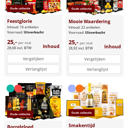
Leuke
Oude collectie
Oude collectie
Feestglorie
Mooie Waardering
Goedkope
Inhoud: 16 artikelen
Inhoud: 22 artikelen
Voorraad:
Uitverkocht
Voorraad:
Uitverkocht
Uniek
25,-
25,-
per stuk
per stuk
Inhoud
Inhoud
28,68
incl. BTW
28,92
incl. BTW
Alle thema's
Vergelijken
Vergelijken
Artikel
Verlanglijst
Verlanglijst
Hitster
NIEUW
Pizzarette
Tas
Oude collectie
Oude collectie
Wake up light
NIEUW
Smakentijd
Borrelgloed