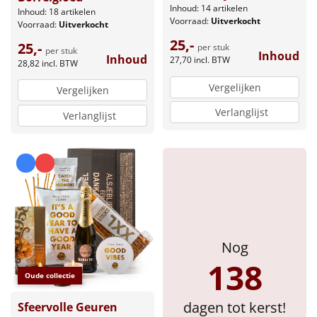
Borrelplank
Inhoud: 14 artikelen
Inhoud: 18 artikelen
Voorraad:
Uitverkocht
Voorraad:
Uitverkocht
Warmtekussen
NIEUW
25,-
25,-
per stuk
per stuk
Inhoud
Inhoud
27,70
incl. BTW
28,82
incl. BTW
Slowcooker
POPULAIR
Vergelijken
Vergelijken
Noodradio
NIEUW
Verlanglijst
Verlanglijst
Deken (fleece plaid)
Alle artikelen
Overige
Ideeën
Nog
138
Personeel
Oude collectie
dagen tot kerst!
Doe het zelf
Sfeervolle Geuren