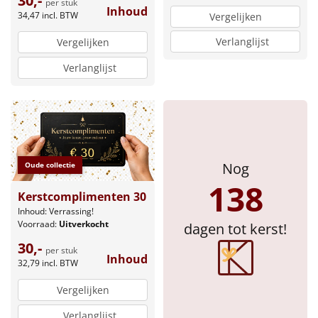
30,-
per stuk
Inhoud
34,47
incl. BTW
Vergelijken
Verlanglijst
Vergelijken
Verlanglijst
Nog
Oude collectie
138
Kerstcomplimenten 30
Inhoud: Verrassing!
Voorraad:
Uitverkocht
dagen tot kerst!
30,-
per stuk
Inhoud
32,79
incl. BTW
Vergelijken
Verlanglijst