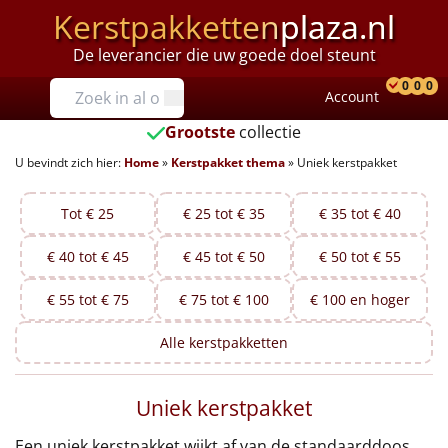
Kerstpakketten
plaza.nl
De leverancier die uw goede doel steunt
Prijzen
0
0
0
Account
Prod
Ver
W
Tot €25
Grootste
collectie
U bevindt zich hier:
Home
»
Kerstpakket thema
»
Uniek kerstpakket
€25 tot €35
€35 tot €40
Tot € 25
€ 25 tot € 35
€ 35 tot € 40
€ 40 tot € 45
€ 45 tot € 50
€ 50 tot € 55
€40 tot €45
€ 55 tot € 75
€ 75 tot € 100
€ 100 en hoger
€45 tot €50
Alle
kerstpakketten
€50 tot €55
Uniek kerstpakket
€55 tot €75
Een uniek kerstpakket wijkt af van de standaarddoos