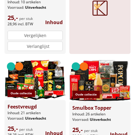
Inhoud: 10 artikelen
Voorraad:
Uitverkocht
Sinterklaaspakketten
25,-
per stuk
Inhoud
Particulier
28,96
incl. BTW
Vergelijken
Kerstgeschenken 2026
Verlanglijst
Relatiegeschenken
Cadeaubon
Per stuk
Oude collectie
Oude collectie
Alle overige
Feestvreugd
Smulbox Topper
Inhoud: 21 artikelen
Inhoud: 26 artikelen
Voorraad:
Uitverkocht
Voorraad:
Uitverkocht
25,-
25,-
per stuk
per stuk
Inhoud
Inhoud
28,25
incl. BTW