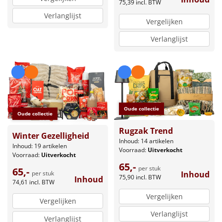
75,39
incl. BTW
Verlanglijst
Vergelijken
Verlanglijst
Oude collectie
Oude collectie
Rugzak Trend
Winter Gezelligheid
Inhoud: 14 artikelen
Inhoud: 19 artikelen
Voorraad:
Uitverkocht
Voorraad:
Uitverkocht
65,-
per stuk
65,-
per stuk
Inhoud
75,90
incl. BTW
Inhoud
74,61
incl. BTW
Vergelijken
Vergelijken
Verlanglijst
Verlanglijst