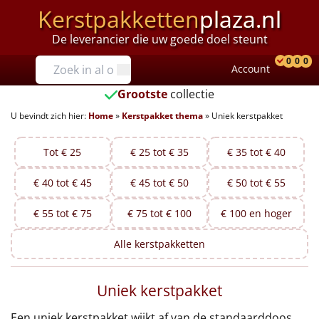
Kerstpakketten
plaza.nl
De leverancier die uw goede doel steunt
Prijzen
0
0
0
Account
Prod
Ver
W
Tot €25
Grootste
collectie
U bevindt zich hier:
Home
»
Kerstpakket thema
»
Uniek kerstpakket
€25 tot €35
€35 tot €40
Tot € 25
€ 25 tot € 35
€ 35 tot € 40
€ 40 tot € 45
€ 45 tot € 50
€ 50 tot € 55
€40 tot €45
€ 55 tot € 75
€ 75 tot € 100
€ 100 en hoger
€45 tot €50
Alle
kerstpakketten
€50 tot €55
Uniek kerstpakket
€55 tot €75
Een uniek kerstpakket wijkt af van de standaarddoos