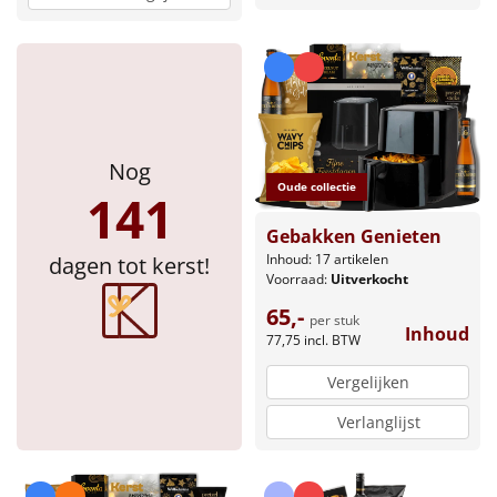
Nog
Oude collectie
141
Gebakken Genieten
Inhoud: 17 artikelen
dagen tot kerst!
Voorraad:
Uitverkocht
65,-
per stuk
Inhoud
77,75
incl. BTW
Vergelijken
Verlanglijst