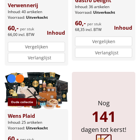
Gastro Delight
Borrelplank
Verwennerij
Inhoud: 36 artikelen
Inhoud: 40 artikelen
Voorraad:
Uitverkocht
Warmtekussen
Voorraad:
Uitverkocht
NIEUW
60,-
per stuk
60,-
Inhoud
per stuk
68,35
incl. BTW
Slowcooker
Inhoud
POPULAIR
66,00
incl. BTW
Vergelijken
Vergelijken
Noodradio
NIEUW
Verlanglijst
Verlanglijst
Deken (fleece plaid)
Alle artikelen
Overige
Nog
Oude collectie
Ideeën
141
Wens Plaid
Personeel
Inhoud: 25 artikelen
dagen tot kerst!
Voorraad:
Uitverkocht
Doe het zelf
60,-
per stuk