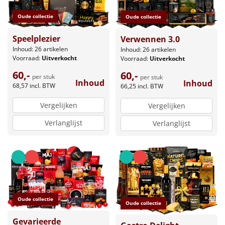
Leuke
Oude collectie
Oude collectie
Speelplezier
Verwennen 3.0
Goedkope
Inhoud: 26 artikelen
Inhoud: 26 artikelen
Voorraad:
Uitverkocht
Voorraad:
Uitverkocht
Uniek
60,-
60,-
per stuk
per stuk
Inhoud
Inhoud
68,57
incl. BTW
66,25
incl. BTW
Alle thema's
Vergelijken
Vergelijken
Artikel
Verlanglijst
Verlanglijst
Hitster
NIEUW
Pizzarette
Tas
Oude collectie
Oude collectie
Wake up light
NIEUW
Gevarieerde