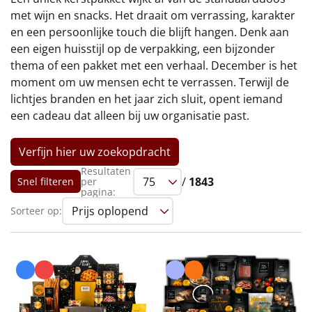
€75 tot €100
met wijn en snacks. Het draait om verrassing, karakter
en een persoonlijke touch die blijft hangen. Denk aan
€100 en hoger
een eigen huisstijl op de verpakking, een bijzonder
thema of een pakket met een verhaal. December is het
Alle kerstpakketten 2026
moment om uw mensen echt te verrassen. Terwijl de
lichtjes branden en het jaar zich sluit, opent iemand
Thema
een cadeau dat alleen bij uw organisatie past.
Origineel
Verfijn hier uw zoekopdracht
Rituals
Resultaten
/
1843
Snel filteren
per
pagina:
Luxe
Sorteer op:
Mannen
Vrouwen
Duurzaam