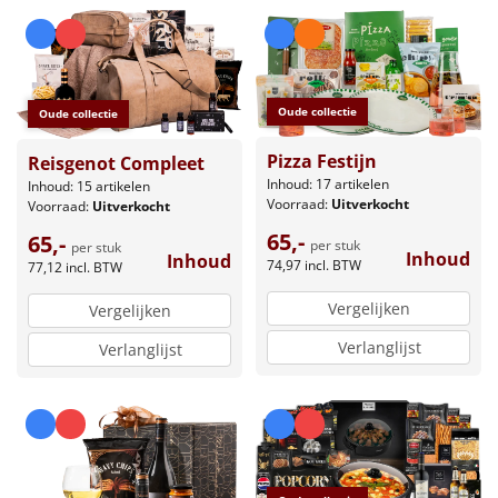
Oude collectie
Oude collectie
Pizza Festijn
Reisgenot Compleet
Inhoud: 17 artikelen
Inhoud: 15 artikelen
Voorraad:
Uitverkocht
Voorraad:
Uitverkocht
65,-
65,-
per stuk
per stuk
Inhoud
Inhoud
74,97
incl. BTW
77,12
incl. BTW
Vergelijken
Vergelijken
Verlanglijst
Verlanglijst