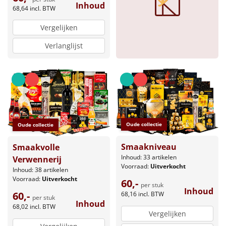
Inhoud
68,64
incl. BTW
Sinterklaaspakketten
Vergelijken
Particulier
Verlanglijst
Kerstgeschenken 2026
Relatiegeschenken
Cadeaubon
Oude collectie
Oude collectie
Per stuk
Smaakniveau
Smaakvolle
Inhoud: 33 artikelen
Verwennerij
Alle overige
Voorraad:
Uitverkocht
Inhoud: 38 artikelen
Voorraad:
Uitverkocht
60,-
per stuk
Inhoud
60,-
68,16
incl. BTW
per stuk
Inhoud
68,02
incl. BTW
Vergelijken