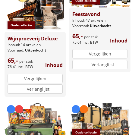
Oude collectie
Feestavond
Inhoud: 47 artikelen
Oude collectie
Voorraad:
Uitverkocht
65,-
per stuk
Wijnproeverij Deluxe
Inhoud
75,61
incl. BTW
Inhoud: 14 artikelen
Voorraad:
Uitverkocht
Vergelijken
65,-
per stuk
Verlanglijst
Inhoud
76,41
incl. BTW
Vergelijken
Verlanglijst
Oude collectie