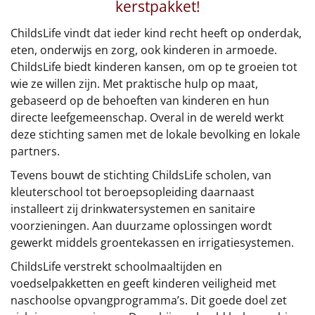
€75 tot €100
kerstpakket!
ChildsLife vindt dat ieder kind recht heeft op onderdak,
€100 en hoger
eten, onderwijs en zorg, ook kinderen in armoede.
ChildsLife biedt kinderen kansen, om op te groeien tot
Alle kerstpakketten 2026
wie ze willen zijn. Met praktische hulp op maat,
gebaseerd op de behoeften van kinderen en hun
Thema
directe leefgemeenschap. Overal in de wereld werkt
Origineel
deze stichting samen met de lokale bevolking en lokale
partners.
Rituals
Tevens bouwt de stichting ChildsLife scholen, van
kleuterschool tot beroepsopleiding daarnaast
Luxe
installeert zij drinkwatersystemen en sanitaire
voorzieningen. Aan duurzame oplossingen wordt
Mannen
gewerkt middels groentekassen en irrigatiesystemen.
ChildsLife verstrekt schoolmaaltijden en
Vrouwen
voedselpakketten en geeft kinderen veiligheid met
naschoolse opvangprogramma’s. Dit goede doel zet
Duurzaam