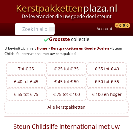
Kerstpakketten
plaza.nl
De leverancier die uw goede doel steunt
Prijzen
0
0
0
Account
Prod
Ver
W
Tot €25
Grootste
collectie
U bevindt zich hier:
Home
»
Kerstpakketten en Goede Doelen
»
Steun
€25 tot €35
Childslife international met uw kerstpakket!
€35 tot €40
Tot € 25
€ 25 tot € 35
€ 35 tot € 40
€40 tot €45
€ 40 tot € 45
€ 45 tot € 50
€ 50 tot € 55
€45 tot €50
€ 55 tot € 75
€ 75 tot € 100
€ 100 en hoger
€50 tot €55
Alle
kerstpakketten
€55 tot €75
Steun Childslife international met uw