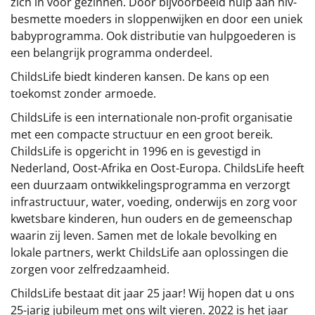
zich in voor gezinnen. Door bijvoorbeeld hulp aan hiv-
besmette moeders in sloppenwijken en door een uniek
Leuke
babyprogramma. Ook distributie van hulpgoederen is
een belangrijk programma onderdeel.
Goedkope
ChildsLife biedt kinderen kansen. De kans op een
Uniek
toekomst zonder armoede.
ChildsLife is een internationale non-profit organisatie
Alle thema's
met een compacte structuur en een groot bereik.
ChildsLife is opgericht in 1996 en is gevestigd in
Artikel
Nederland, Oost-Afrika en Oost-Europa. ChildsLife heeft
een duurzaam ontwikkelingsprogramma en verzorgt
Hitster
NIEUW
infrastructuur, water, voeding, onderwijs en zorg voor
kwetsbare kinderen, hun ouders en de gemeenschap
Pizzarette
waarin zij leven. Samen met de lokale bevolking en
lokale partners, werkt ChildsLife aan oplossingen die
Tas
zorgen voor zelfredzaamheid.
Wake up light
NIEUW
ChildsLife bestaat dit jaar 25 jaar! Wij hopen dat u ons
25-jarig jubileum met ons wilt vieren. 2022 is het jaar