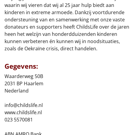
Borrelplank
waarin wij vieren dat wij al 25 jaar hulp biedt aan
kinderen in extreme armoede. Dankzij voortdurende
Warmtekussen
NIEUW
ondersteuning van en samenwerking met onze vaste
donateurs en supporters heeft ChildsLife over de jaren
Slowcooker
POPULAIR
heen het welzijn van honderdduizenden kinderen
kunnen verbeteren én kunnen wij in noodsituaties,
Noodradio
NIEUW
zoals de Oekraïne crisis, direct handelen.
Deken (fleece plaid)
Gegevens:
Alle artikelen
Waarderweg 50B
2031 BP Haarlem
Overige
Nederland
Ideeën
info@childslife.nl
www.childslife.nl
Personeel
023 5570081
Doe het zelf
ABN AMRO Bank