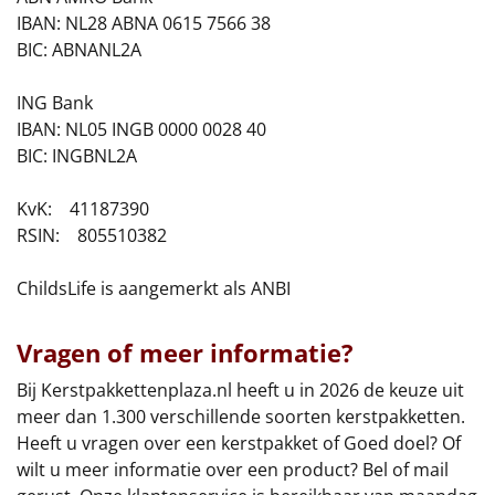
IBAN: NL28 ABNA 0615 7566 38
Sinterklaaspakketten
BIC: ABNANL2A
Particulier
ING Bank
IBAN: NL05 INGB 0000 0028 40
Kerstgeschenken 2026
BIC: INGBNL2A
Relatiegeschenken
KvK: 41187390
RSIN: 805510382
Cadeaubon
ChildsLife is aangemerkt als ANBI
Per stuk
Vragen of meer informatie?
Alle overige
Bij Kerstpakkettenplaza.nl heeft u in 2026 de keuze uit
meer dan 1.300 verschillende soorten kerstpakketten.
Heeft u vragen over een kerstpakket of Goed doel? Of
wilt u meer informatie over een product? Bel of mail