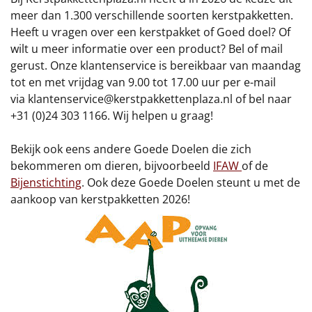
Borrelplank
meer dan 1.300 verschillende soorten kerstpakketten.
Heeft u vragen over een kerstpakket of Goed doel? Of
Warmtekussen
NIEUW
wilt u meer informatie over een product? Bel of mail
gerust. Onze klantenservice is bereikbaar van maandag
Slowcooker
POPULAIR
tot en met vrijdag van 9.00 tot 17.00 uur per e-mail
via
klantenservice@kerstpakkettenplaza.nl
of bel naar
Noodradio
NIEUW
+31 (0)24 303 1166. Wij helpen u graag!
Deken (fleece plaid)
Bekijk ook eens andere Goede Doelen die zich
bekommeren om dieren, bijvoorbeeld
IFAW
of de
Alle artikelen
Bijenstichting
. Ook deze Goede Doelen steunt u met de
aankoop van kerstpakketten 2026!
Overige
Ideeën
Personeel
Doe het zelf