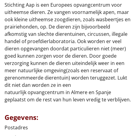
€75 tot €100
Stichting Aap is een Europees opvangcentrum voor
uitheemse dieren. Ze vangen voornamelijk apen, maar
€100 en hoger
ook kleine uitheemse zoogdieren, zoals wasbeertjes en
prairiehonden, op. De dieren zijn bijvoorbeeld
Alle kerstpakketten 2026
afkomstig van slechte dierentuinen, circussen, illegale
handel of proefdierlaboratoria. Ook worden er veel
Thema
dieren opgevangen doordat particulieren niet (meer)
goed kunnen zorgen voor de dieren. Door goede
Origineel
verzorging kunnen de dieren uiteindelijk weer in een
meer natuurlijke omgeving(zoals een reservaat of
Rituals
gerenommeerde dierentuin) worden teruggezet. Lukt
dit niet dan worden ze in een
Luxe
natuurlijk opvangcentrum in Almere en Spanje
geplaatst om de rest van hun leven vredig te verblijven.
Mannen
Gegevens:
Vrouwen
Postadres
Duurzaam