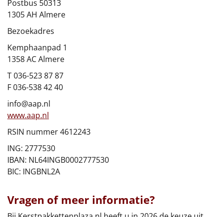
Postbus 50313
1305 AH Almere
Leuke
Bezoekadres
Goedkope
Kemphaanpad 1
1358 AC Almere
Uniek
T 036-523 87 87
Alle thema's
F 036-538 42 40
info@aap.nl
Artikel
www.aap.nl
Hitster
NIEUW
RSIN nummer 4612243
ING: 2777530
Pizzarette
IBAN: NL64INGB0002777530
BIC: INGBNL2A
Tas
Wake up light
Vragen of meer informatie?
NIEUW
Bij Kerstpakkettenplaza.nl heeft u in 2026 de keuze uit