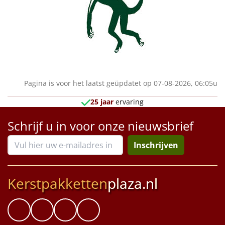
Sinterklaaspakketten
Particulier
Kerstgeschenken 2026
Pagina is voor het laatst geüpdatet op 07-08-2026, 06:05u
Relatiegeschenken
25 jaar
ervaring
Cadeaubon
Schrijf u in voor onze nieuwsbrief
Per stuk
Inschrijven
Alle overige
Kerstpakketten
plaza.nl