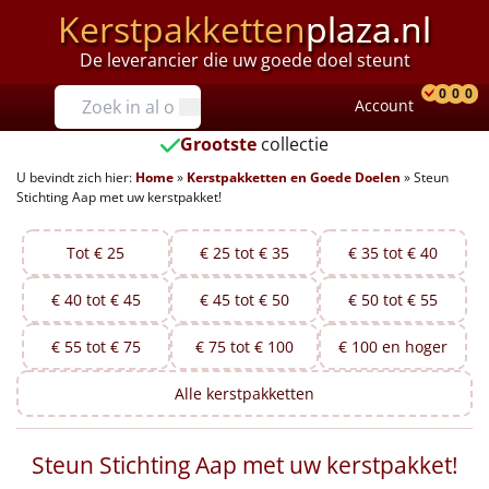
Kerstpakketten
plaza.nl
De leverancier die uw goede doel steunt
Prijzen
0
0
0
Account
Prod
Ver
W
Tot €25
Grootste
collectie
U bevindt zich hier:
Home
»
Kerstpakketten en Goede Doelen
»
Steun
€25 tot €35
Stichting Aap met uw kerstpakket!
€35 tot €40
Tot € 25
€ 25 tot € 35
€ 35 tot € 40
€40 tot €45
€ 40 tot € 45
€ 45 tot € 50
€ 50 tot € 55
€45 tot €50
€ 55 tot € 75
€ 75 tot € 100
€ 100 en hoger
€50 tot €55
Alle
kerstpakketten
€55 tot €75
Steun Stichting Aap met uw kerstpakket!