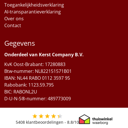
Toegankelijkheidsverklaring
AI-transparantieverklaring
Over ons
Contact
Gegevens
Onderdeel van Kerst Company B.V.
KvK Oost-Brabant: 17280883
Btw-nummer: NL822151571B01
IBAN: NL44 RABO 0112 3597 95
Rabobank: 1123.59.795
BIC: RABONL2U
D-U-N-S®-nummer: 489773009
5408
klantbeoordelingen -
8.8
/10