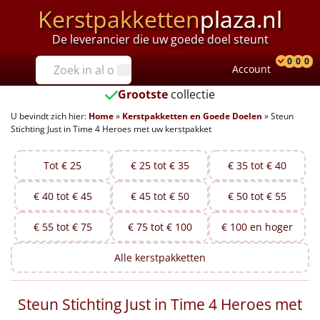
Kerstpakketten
plaza.nl
De leverancier die uw goede doel steunt
Prijzen
0
0
0
Account
Prod
Ver
W
Tot €25
Grootste
collectie
U bevindt zich hier:
Home
»
Kerstpakketten en Goede Doelen
»
Steun
€25 tot €35
Stichting Just in Time 4 Heroes met uw kerstpakket
€35 tot €40
Tot € 25
€ 25 tot € 35
€ 35 tot € 40
€40 tot €45
€ 40 tot € 45
€ 45 tot € 50
€ 50 tot € 55
€45 tot €50
€ 55 tot € 75
€ 75 tot € 100
€ 100 en hoger
€50 tot €55
Alle
kerstpakketten
€55 tot €75
Steun Stichting Just in Time 4 Heroes met