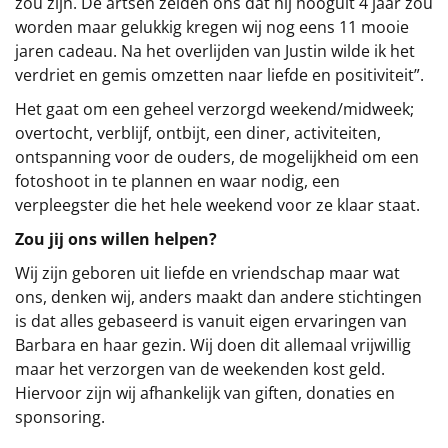
zou zijn. De artsen zeiden ons dat hij hooguit 4 jaar zou
worden maar gelukkig kregen wij nog eens 11 mooie
Leuke
jaren cadeau. Na het overlijden van Justin wilde ik het
verdriet en gemis omzetten naar liefde en positiviteit”.
Goedkope
Het gaat om een geheel verzorgd weekend/midweek;
Uniek
overtocht, verblijf, ontbijt, een diner, activiteiten,
ontspanning voor de ouders, de mogelijkheid om een
Alle thema's
fotoshoot in te plannen en waar nodig, een
verpleegster die het hele weekend voor ze klaar staat.
Artikel
Zou jij ons willen helpen?
Hitster
NIEUW
Wij zijn geboren uit liefde en vriendschap maar wat
ons, denken wij, anders maakt dan andere stichtingen
Pizzarette
is dat alles gebaseerd is vanuit eigen ervaringen van
Barbara en haar gezin. Wij doen dit allemaal vrijwillig
Tas
maar het verzorgen van de weekenden kost geld.
Hiervoor zijn wij afhankelijk van giften, donaties en
Wake up light
NIEUW
sponsoring.