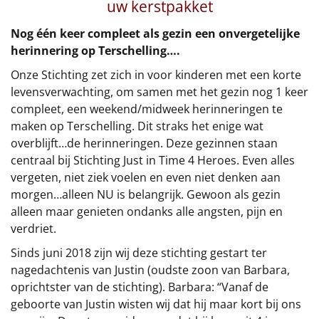
€75 tot €100
uw kerstpakket
Nog één keer compleet als gezin een onvergetelijke
€100 en hoger
herinnering op Terschelling….
Onze Stichting zet zich in voor kinderen met een korte
Alle kerstpakketten 2026
levensverwachting, om samen met het gezin nog 1 keer
Thema
compleet, een weekend/midweek herinneringen te
maken op Terschelling. Dit straks het enige wat
Origineel
overblijft…de herinneringen. Deze gezinnen staan
centraal bij Stichting Just in Time 4 Heroes. Even alles
Rituals
vergeten, niet ziek voelen en even niet denken aan
morgen…alleen NU is belangrijk. Gewoon als gezin
Luxe
alleen maar genieten ondanks alle angsten, pijn en
verdriet.
Mannen
Sinds juni 2018 zijn wij deze stichting gestart ter
nagedachtenis van Justin (oudste zoon van Barbara,
Vrouwen
oprichtster van de stichting). Barbara: “Vanaf de
geboorte van Justin wisten wij dat hij maar kort bij ons
Duurzaam