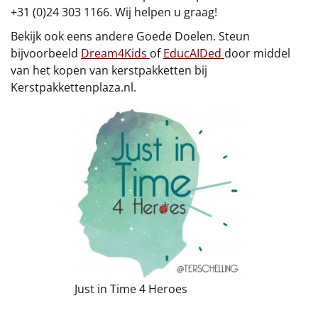
+31 (0)24 303 1166. Wij helpen u graag!
Sinterklaaspakketten
Bekijk ook eens andere Goede Doelen. Steun
bijvoorbeeld
Dream4Kids
of
EducAIDed
door middel
Particulier
van het kopen van kerstpakketten bij
Kerstpakkettenplaza.nl.
Kerstgeschenken 2026
Relatiegeschenken
Cadeaubon
Per stuk
Alle overige
Just in Time 4 Heroes