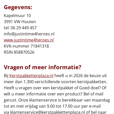
Borrelplank
Gegevens:
Warmtekussen
Kapelmuur 10
NIEUW
3991 VW Houten
Slowcooker
tel: 06 29 449 457
POPULAIR
info@justintime4heroes.nl
Noodradio
www.justintime4heroes.nl
NIEUW
KVK-nummer 71841318
Deken (fleece plaid)
RSIN 858870526
Alle artikelen
Vragen of meer informatie?
Overige
Bij
Kerstpakkettenplaza.nl
heeft u in 2026 de keuze uit
meer dan 1.300 verschillende soorten kerstpakketten.
Ideeën
Heeft u vragen over een kerstpakket of Goed doel? Of
wilt u meer informatie over een product? Bel of mail
Personeel
gerust. Onze klantenservice is bereikbaar van maandag
tot en met vrijdag van 9.00 tot 17.00 uur per e-mail
Doe het zelf
via
klantenservice@kerstpakkettenplaza.nl
of bel naar