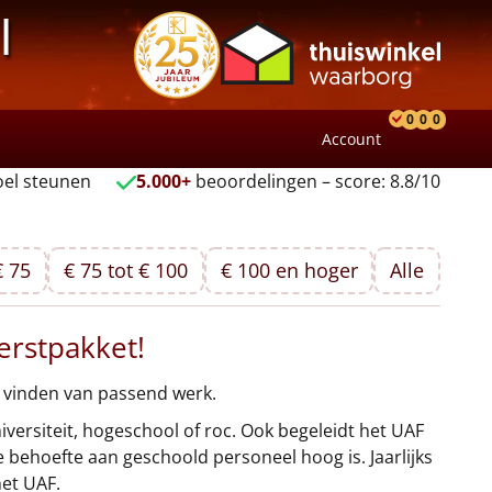
l
0
0
0
Account
Product
Verlang
Wink
el steunen
5.000+
beoordelingen – score: 8.8/10
€ 75
€ 75 tot € 100
€ 100 en hoger
Alle
erstpakket!
t vinden van passend werk.
versiteit, hogeschool of roc. Ook begeleidt het UAF
 behoefte aan geschoold personeel hoog is. Jaarlijks
het UAF.