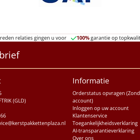
reden relaties gingen u voor
100%
garantie op topkwalit
brief
t
Informatie
5
Orderstatus opvragen (Zond
FTRIK (GLD)
account)
Inloggen op uw account
 66
Klantenservice
vice@kerstpakkettenplaza.nl
Toegankelijkheidsverklaring
AI-transparantieverklaring
Over ons