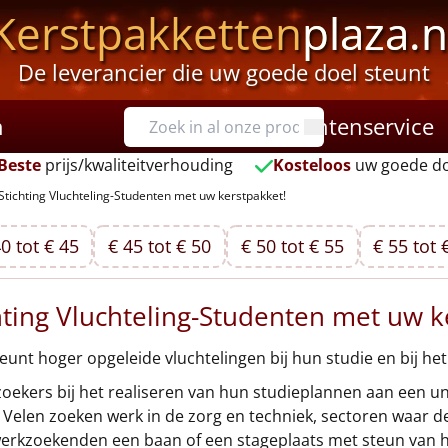
Kerstpakketten
plaza.n
De leverancier die uw goede doel steunt
n
Klantenservice
Beste
prijs/kwaliteitverhouding
Kosteloos
uw goede do
Stichting Vluchteling-Studenten met uw kerstpakket!
0 tot € 45
€ 45 tot € 50
€ 50 tot € 55
€ 55 tot 
hting Vluchteling-Studenten met uw k
unt hoger opgeleide vluchtelingen bij hun studie en bij he
zoekers bij het realiseren van hun studieplannen aan een uni
Velen zoeken werk in de zorg en techniek, sectoren waar de
werkzoekenden een baan of een stageplaats met steun van 