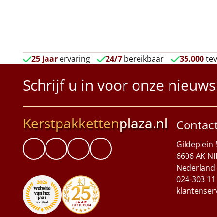
25 jaar
ervaring
24/7
bereikbaar
35.000
tev
Schrijf u in voor onze nieuws
Kerstpakketten
plaza.nl
Contac
Gildeplein 
6606 AK NI
Nederland
024-303 11
klantenser