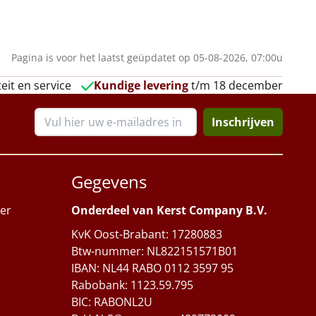
Pagina is voor het laatst geüpdatet op 05-08-2026, 07:00u
eit en service
Kundige levering
t/m 18 december
Inschrijven
Gegevens
er
Onderdeel van Kerst Company B.V.
KvK Oost-Brabant: 17280883
Btw-nummer: NL822151571B01
IBAN: NL44 RABO 0112 3597 95
Rabobank: 1123.59.795
BIC: RABONL2U