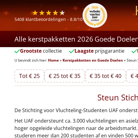
5408
klantbeoordelingen -
8.8
/10
Alle kerstpakketten 2026
Goede Doele
Grootste
collectie
Laagste
prijsgarantie
U bevindt zich hier:
Home
»
Kerstpakketten en Goede Doelen
»
Steun 
Tot € 25
€ 25 tot € 35
€ 35 tot € 40
€ 4
Steun Stic
De Stichting voor Vluchteling-Studenten UAF onderste
Het UAF ondersteunt ca. 3.000 vluchtelingen en asiel
hoger opgeleide vluchtelingen naar de arbeidsmarkt. 
studeren meer dan 200 studenten af en vinden 500 