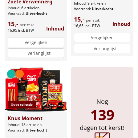
Zoete Verwennerij
Inhoud: 9 artikelen
Inhoud: 6 artikelen
Voorraad:
Uitverkocht
Voorraad:
Uitverkocht
15,-
per stuk
15,-
Inhoud
per stuk
16,65
incl. BTW
Inhoud
16,95
incl. BTW
Vergelijken
Vergelijken
Verlanglijst
Verlanglijst
Nog
Oude collectie
139
Knus Moment
Inhoud: 18 artikelen
dagen tot kerst!
Voorraad:
Uitverkocht