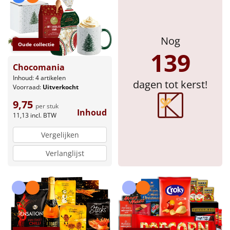
Borrelplank
Warmtekussen
NIEUW
Nog
Oude collectie
139
Slowcooker
POPULAIR
Chocomania
Noodradio
Inhoud: 4 artikelen
NIEUW
dagen tot kerst!
Voorraad:
Uitverkocht
Deken (fleece plaid)
9,75
per stuk
Inhoud
11,13
incl. BTW
Alle artikelen
Vergelijken
Overige
Verlanglijst
Ideeën
Personeel
Doe het zelf