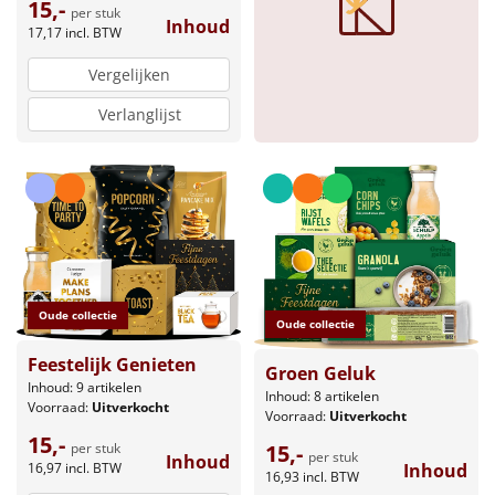
15,-
per stuk
Inhoud
17,17
incl. BTW
Vergelijken
Verlanglijst
Oude collectie
Oude collectie
Feestelijk Genieten
Groen Geluk
Inhoud: 9 artikelen
Inhoud: 8 artikelen
Voorraad:
Uitverkocht
Voorraad:
Uitverkocht
15,-
per stuk
15,-
per stuk
Inhoud
16,97
incl. BTW
Inhoud
16,93
incl. BTW