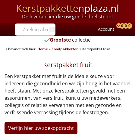
Kerstpakketten
plaza.nl
De leverancier die uw goede doel steunt
Prijzen
0
0
0
Account
Prod
Ver
W
Tot €25
Grootste
collectie
U bevindt zich hier:
Home
»
Foodpakketten
»
Kerstpakket fruit
€25 tot €35
Kerstpakket fruit
€35 tot €40
Een kerstpakket met fruit is de ideale keuze voor
€40 tot €45
iedereen die gezondheid en welzijn hoog in het vaandel
heeft staan. Met onze kerstpakketten gevuld met een
€45 tot €50
assortiment van vers fruit, kunt u uw medewerkers,
collega’s of relaties verwennen met een gezonde en
€50 tot €55
verfrissende verrassing tijdens de feestdagen.
€55 tot €75
Verfijn hier uw zoekopdracht