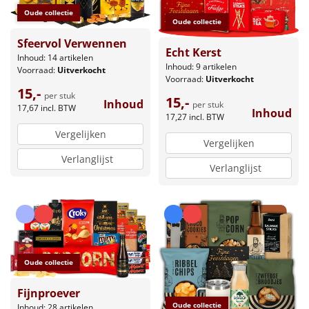
Oude collectie
Oude collectie
Sfeervol Verwennen
Echt Kerst
Inhoud: 14 artikelen
Inhoud: 9 artikelen
Voorraad:
Uitverkocht
Voorraad:
Uitverkocht
15,-
per stuk
15,-
Inhoud
per stuk
17,67
incl. BTW
Inhoud
17,27
incl. BTW
Vergelijken
Vergelijken
Verlanglijst
Verlanglijst
Oude collectie
Fijnproever
Oude collectie
Inhoud: 28 artikelen