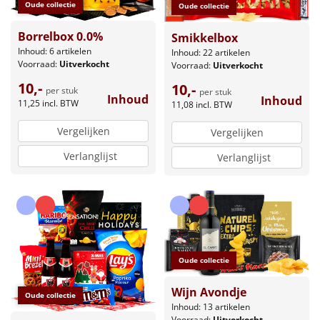
Oude collectie
Oude collectie
Sinterklaaspakketten
Borrelbox 0.0%
Smikkelbox
Inhoud: 6 artikelen
Inhoud: 22 artikelen
Particulier
Voorraad:
Uitverkocht
Voorraad:
Uitverkocht
10,-
10,-
Kerstgeschenken 2026
per stuk
per stuk
Inhoud
Inhoud
11,25
incl. BTW
11,08
incl. BTW
Relatiegeschenken
Vergelijken
Vergelijken
Verlanglijst
Verlanglijst
Cadeaubon
Per stuk
Alle overige
Oude collectie
Wijn Avondje
Oude collectie
Inhoud: 13 artikelen
Voorraad:
Uitverkocht