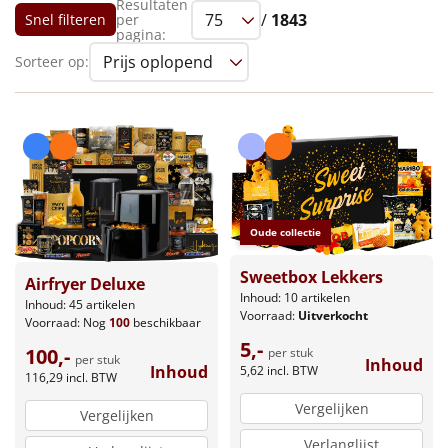
€75 tot €100
Resultaten
/
1843
Snel filteren
per
pagina:
€100 en hoger
Sorteer op:
Alle kerstpakketten 2026
Thema
Origineel
Oude collectie
Rituals
Sweetbox Lekkers
Airfryer Deluxe
Luxe
Inhoud: 10 artikelen
Inhoud: 45 artikelen
Voorraad:
Uitverkocht
Voorraad:
Nog
100
beschikbaar
Mannen
5,-
100,-
per stuk
per stuk
Inhoud
Inhoud
5,62
incl. BTW
116,29
incl. BTW
Vrouwen
Vergelijken
Vergelijken
Duurzaam
Verlanglijst