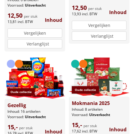
Voorraad:
Uitverkocht
12,50
per stuk
Inhoud
13,93
incl. BTW
12,50
per stuk
Inhoud
13,81
incl. BTW
Vergelijken
Vergelijken
Verlanglijst
Verlanglijst
Oude collectie
Oude collectie
Mokmania 2025
Gezellig
Inhoud: 8 artikelen
Inhoud: 16 artikelen
Voorraad:
Uitverkocht
Voorraad:
Uitverkocht
15,-
15,-
per stuk
per stuk
Inhoud
Inhoud
17,62
incl. BTW
16,78
incl. BTW