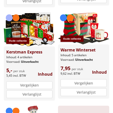
Verlanglijst
Leuke
Goedkope
Uniek
Oude collectie
Oude collectie
Alle thema's
Warme Winterset
Kerstman Express
Artikel
Inhoud: 5 artikelen
Inhoud: 4 artikelen
Voorraad:
Uitverkocht
Voorraad:
Uitverkocht
Hitster
7,95
NIEUW
per stuk
5,-
per stuk
Inhoud
9,62
incl. BTW
Inhoud
5,45
incl. BTW
Pizzarette
Vergelijken
Vergelijken
Tas
Verlanglijst
Verlanglijst
Wake up light
NIEUW