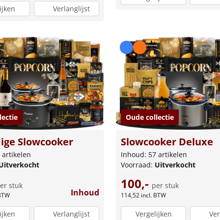
ijken
Verlanglijst
lectie
Oude collectie
ige Slowcooker
Slowcooker Deluxe
 artikelen
Inhoud: 57 artikelen
Uitverkocht
Voorraad:
Uitverkocht
100,-
er stuk
per stuk
Inhoud
 BTW
114,52
incl. BTW
ijken
Verlanglijst
Vergelijken
Ver