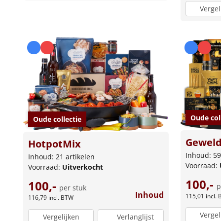
Vergel
Oude col
Oude collectie
Geweld
HotpotMix
Inhoud: 59
Inhoud: 21 artikelen
Voorraad:
Voorraad:
Uitverkocht
100,-
100,-
p
per stuk
Inhoud
115,01
incl.
116,79
incl. BTW
Vergel
Vergelijken
Verlanglijst