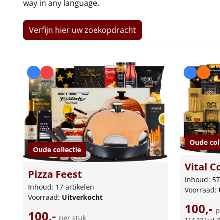
way in any language.
Verfijn hier uw zoekopdracht
Oude col
Oude collectie
Vital C
Pizza Feest
Inhoud: 57
Inhoud: 17 artikelen
Voorraad:
Voorraad:
Uitverkocht
100,-
p
100,-
per stuk