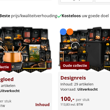
Beste
prijs/kwaliteitverhouding
Kosteloos
uw goede doel
Oude collectie
lectie
Designreis
gloed
Inhoud: 29 artikelen
 artikelen
Voorraad:
Uitverkocht
Uitverkocht
100,-
per stuk
er stuk
Inhoud
113,83
incl. BTW
 BTW