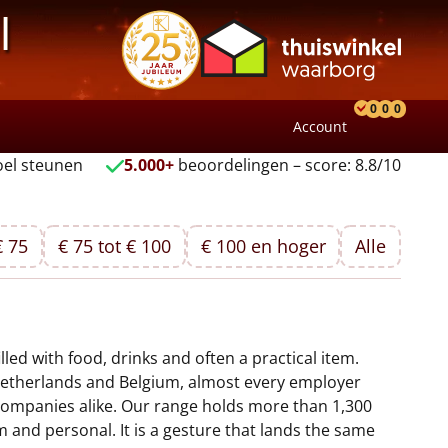
l
0
0
0
Account
Product
Verlang
Wink
el steunen
5.000+
beoordelingen – score: 8.8/10
€ 75
€ 75 tot € 100
€ 100 en hoger
Alle
lled with food, drinks and often a practical item.
 Netherlands and Belgium, almost every employer
l companies alike. Our range holds more than 1,300
 and personal. It is a gesture that lands the same