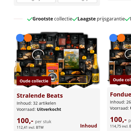
Grootste
collectie
Laagste
prijsgarantie
Oude col
Oude collectie
Fondue
Stralende Beats
Inhoud: 26
Inhoud: 32 artikelen
Voorraad:
Voorraad:
Uitverkocht
100,-
100,-
p
per stuk
Inhoud
114,75
incl.
112,41
incl. BTW