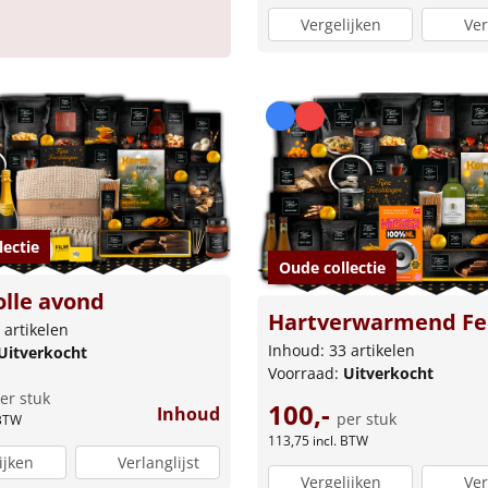
Vergelijken
Ver
lectie
Oude collectie
olle avond
Hartverwarmend Fe
 artikelen
Inhoud: 33 artikelen
Uitverkocht
Voorraad:
Uitverkocht
er stuk
100,-
Inhoud
per stuk
 BTW
113,75
incl. BTW
ijken
Verlanglijst
Vergelijken
Ver