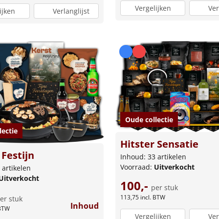
Vergelijken
Ver
ijken
Verlanglijst
Oude collectie
lectie
Hitster Sensatie
Festijn
Inhoud: 33 artikelen
Voorraad:
Uitverkocht
 artikelen
Uitverkocht
100,-
per stuk
113,75
incl. BTW
er stuk
Inhoud
 BTW
Vergelijken
Ver