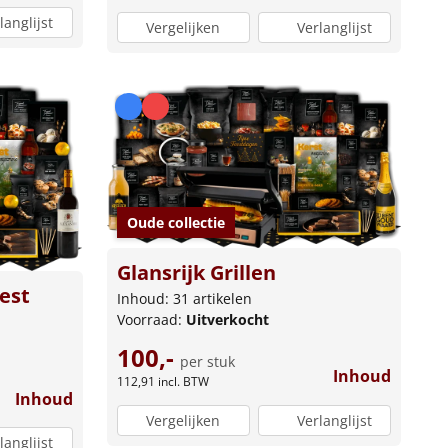
langlijst
Vergelijken
Verlanglijst
Oude collectie
Glansrijk Grillen
est
Inhoud: 31 artikelen
Voorraad:
Uitverkocht
100,-
per stuk
Inhoud
112,91
incl. BTW
Inhoud
Vergelijken
Verlanglijst
langlijst