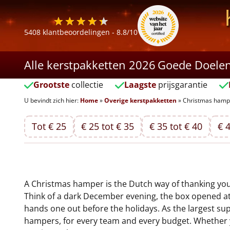
5408
klantbeoordelingen -
8.8
/10
Alle kerstpakketten 2026
Goede Doele
Grootste
collectie
Laagste
prijsgarantie
U bevindt zich hier:
Home
»
Overige kerstpakketten
»
Christmas hamp
Tot € 25
€ 25 tot € 35
€ 35 tot € 40
€ 4
A Christmas hamper is the Dutch way of thanking your t
Think of a dark December evening, the box opened at 
hands one out before the holidays. As the largest su
hampers, for every team and every budget. Whether you