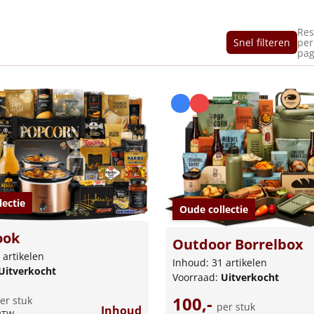
Res
Snel filteren
per
pag
lectie
Oude collectie
ook
Outdoor Borrelbox
 artikelen
Inhoud: 31 artikelen
Uitverkocht
Voorraad:
Uitverkocht
100,-
er stuk
per stuk
Inhoud