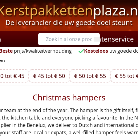
Kerstpakketten
plaza.n
De leverancier die uw goede doel steunt
n
Klantenservice
Beste
prijs/kwaliteitverhouding
Kosteloos
uw goede do
ers
0 tot € 45
€ 45 tot € 50
€ 50 tot € 55
€ 55 tot 
Christmas hampers
eam at the end of the year. The hamper is the gift itself, fi
the kitchen table and everyone picking a favourite. In the
pplier in the Benelux, we deliver to Dutch and internationa
r staff are local or expats, a well-filled hamper feels warm