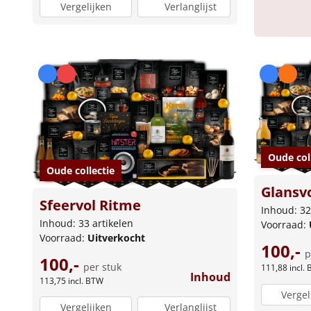
Vergelijken
Verlanglijst
Oude col
Oude collectie
Glansv
Sfeervol Ritme
Inhoud: 32
Inhoud: 33 artikelen
Voorraad:
Voorraad:
Uitverkocht
100,-
p
100,-
per stuk
111,88
incl.
Inhoud
113,75
incl. BTW
Vergel
Vergelijken
Verlanglijst