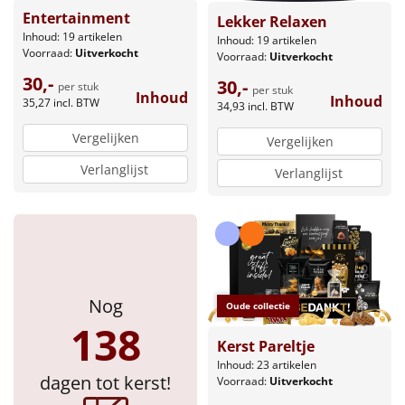
Entertainment
Lekker Relaxen
Inhoud: 19 artikelen
Inhoud: 19 artikelen
Voorraad:
Uitverkocht
Voorraad:
Uitverkocht
30,-
30,-
per stuk
per stuk
Inhoud
Inhoud
35,27
incl. BTW
34,93
incl. BTW
Vergelijken
Vergelijken
Verlanglijst
Verlanglijst
Nog
Oude collectie
138
Kerst Pareltje
Inhoud: 23 artikelen
dagen tot kerst!
Voorraad:
Uitverkocht