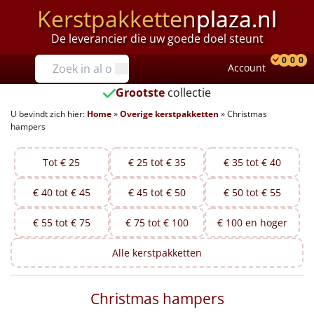
Kerstpakketten
plaza.nl
De leverancier die uw goede doel steunt
Prijzen
0
0
0
Account
Prod
Ver
W
Tot €25
Grootste
collectie
U bevindt zich hier:
Home
»
Overige kerstpakketten
»
Christmas
€25 tot €35
hampers
€35 tot €40
Tot € 25
€ 25 tot € 35
€ 35 tot € 40
€40 tot €45
€ 40 tot € 45
€ 45 tot € 50
€ 50 tot € 55
€45 tot €50
€ 55 tot € 75
€ 75 tot € 100
€ 100 en hoger
€50 tot €55
Alle
kerstpakketten
€55 tot €75
Christmas hampers