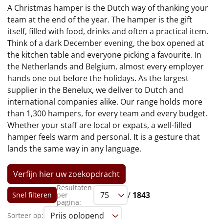
€75 tot €100
A Christmas hamper is the Dutch way of thanking your
team at the end of the year. The hamper is the gift
€100 en hoger
itself, filled with food, drinks and often a practical item.
Think of a dark December evening, the box opened at
Alle kerstpakketten 2026
the kitchen table and everyone picking a favourite. In
the Netherlands and Belgium, almost every employer
Thema
hands one out before the holidays. As the largest
supplier in the Benelux, we deliver to Dutch and
Origineel
international companies alike. Our range holds more
than 1,300 hampers, for every team and every budget.
Rituals
Whether your staff are local or expats, a well-filled
hamper feels warm and personal. It is a gesture that
Luxe
lands the same way in any language.
Mannen
Verfijn hier uw zoekopdracht
Vrouwen
Resultaten
/
1843
Snel filteren
per
pagina:
Duurzaam
Sorteer op: