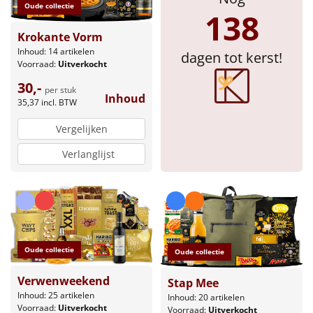
Oude collectie
138
Sinterklaaspakketten
Krokante Vorm
Inhoud: 14 artikelen
dagen tot kerst!
Particulier
Voorraad:
Uitverkocht
30,-
Kerstgeschenken 2026
per stuk
Inhoud
35,37
incl. BTW
Relatiegeschenken
Vergelijken
Verlanglijst
Cadeaubon
Per stuk
Alle overige
Oude collectie
Oude collectie
Verwenweekend
Stap Mee
Inhoud: 25 artikelen
Inhoud: 20 artikelen
Voorraad:
Uitverkocht
Voorraad:
Uitverkocht