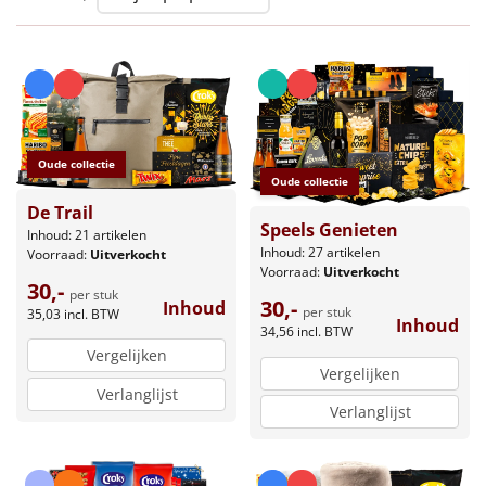
Leuke
Goedkope
Uniek
Oude collectie
Oude collectie
Alle thema's
De Trail
Speels Genieten
Artikel
Inhoud: 21 artikelen
Inhoud: 27 artikelen
Voorraad:
Uitverkocht
Voorraad:
Uitverkocht
Hitster
30,-
NIEUW
per stuk
30,-
Inhoud
per stuk
35,03
incl. BTW
Inhoud
34,56
incl. BTW
Pizzarette
Vergelijken
Vergelijken
Tas
Verlanglijst
Verlanglijst
Wake up light
NIEUW