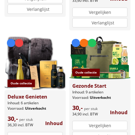
33,60
incl. BTW
Verlanglijst
Vergelijken
Verlanglijst
Oude collectie
Oude collectie
Gezonde Start
Inhoud: 9 artikelen
Deluxe Genieten
Voorraad:
Uitverkocht
Inhoud: 6 artikelen
30,-
Voorraad:
Uitverkocht
per stuk
Inhoud
34,90
incl. BTW
30,-
per stuk
Inhoud
36,30
incl. BTW
Vergelijken