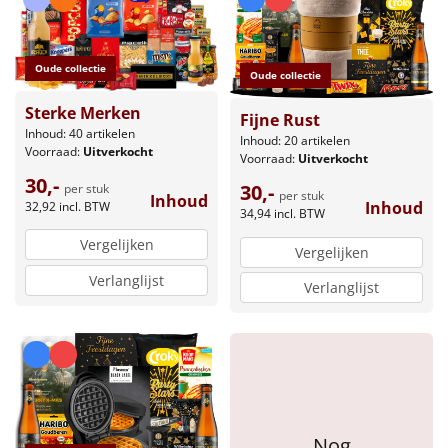
Borrelplank
Warmtekussen
NIEUW
Oude collectie
Oude collectie
Slowcooker
POPULAIR
Sterke Merken
Fijne Rust
Inhoud: 40 artikelen
Inhoud: 20 artikelen
Noodradio
Voorraad:
Uitverkocht
NIEUW
Voorraad:
Uitverkocht
30,-
30,-
per stuk
per stuk
Deken (fleece plaid)
Inhoud
Inhoud
32,92
incl. BTW
34,94
incl. BTW
Vergelijken
Alle artikelen
Vergelijken
Verlanglijst
Verlanglijst
Overige
Ideeën
Personeel
Doe het zelf
Nog