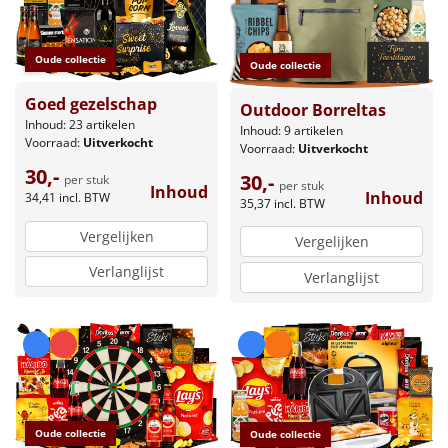
Oude collectie
Oude collectie
Goed gezelschap
Outdoor Borreltas
Inhoud: 23 artikelen
Inhoud: 9 artikelen
Voorraad:
Uitverkocht
Voorraad:
Uitverkocht
30,-
30,-
per stuk
per stuk
Inhoud
Inhoud
34,41
incl. BTW
35,37
incl. BTW
Vergelijken
Vergelijken
Verlanglijst
Verlanglijst
Oude collectie
Oude collectie