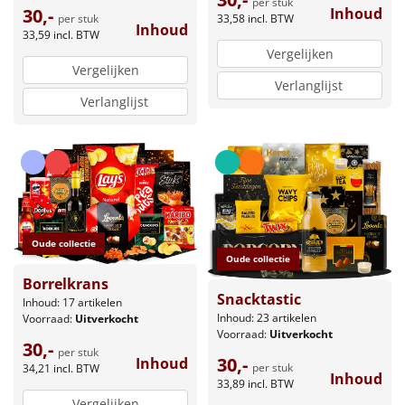
per stuk
Inhoud
30,-
33,58
incl. BTW
per stuk
Inhoud
33,59
incl. BTW
Vergelijken
Vergelijken
Verlanglijst
Verlanglijst
Oude collectie
Oude collectie
Borrelkrans
Snacktastic
Inhoud: 17 artikelen
Inhoud: 23 artikelen
Voorraad:
Uitverkocht
Voorraad:
Uitverkocht
30,-
per stuk
30,-
Inhoud
per stuk
34,21
incl. BTW
Inhoud
33,89
incl. BTW
Vergelijken