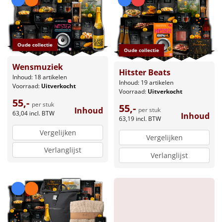
Borrelplank
Warmtekussen
NIEUW
Oude collectie
Slowcooker
Oude collectie
POPULAIR
Wensmuziek
Hitster Beats
Noodradio
NIEUW
Inhoud: 18 artikelen
Inhoud: 19 artikelen
Voorraad:
Uitverkocht
Voorraad:
Uitverkocht
Deken (fleece plaid)
55,-
per stuk
55,-
Inhoud
per stuk
63,04
incl. BTW
Inhoud
63,19
incl. BTW
Alle artikelen
Vergelijken
Vergelijken
Overige
Verlanglijst
Verlanglijst
Ideeën
Personeel
Doe het zelf