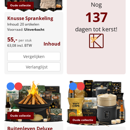
Nog
Oude collectie
Sinterklaaspakketten
137
Knusse Sprankeling
Particulier
Inhoud: 20 artikelen
dagen tot kerst!
Voorraad:
Uitverkocht
Kerstgeschenken 2026
55,-
per stuk
Inhoud
63,08
incl. BTW
Relatiegeschenken
Vergelijken
Cadeaubon
Verlanglijst
Per stuk
Alle overige
Oude collectie
Oude collectie
Buitenleven Deluxe