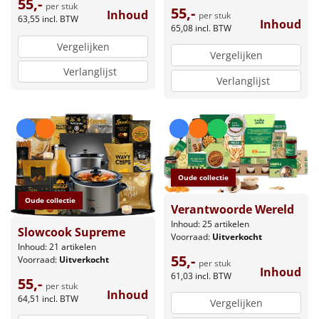
55,-
per stuk
55,-
Inhoud
per stuk
63,55
incl. BTW
Inhoud
65,08
incl. BTW
Vergelijken
Vergelijken
Verlanglijst
Verlanglijst
Oude collectie
Oude collectie
Verantwoorde Wereld
Inhoud: 25 artikelen
Slowcook Supreme
Voorraad:
Uitverkocht
Inhoud: 21 artikelen
55,-
Voorraad:
Uitverkocht
per stuk
Inhoud
61,03
incl. BTW
55,-
per stuk
Inhoud
64,51
incl. BTW
Vergelijken