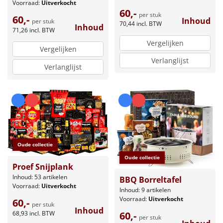
Voorraad:
Uitverkocht
60,-
per stuk
60,-
Inhoud
per stuk
70,44
incl. BTW
Inhoud
71,26
incl. BTW
Vergelijken
Vergelijken
Verlanglijst
Verlanglijst
Oude collectie
Oude collectie
Proef Snijplank
Inhoud: 53 artikelen
BBQ Borreltafel
Voorraad:
Uitverkocht
Inhoud: 9 artikelen
Voorraad:
Uitverkocht
60,-
per stuk
Inhoud
60,-
68,93
incl. BTW
per stuk