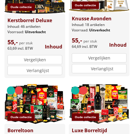
Oude collectie
Oude collectie
Knusse Avonden
Kerstborrel Deluxe
Inhoud: 18 artikelen
Inhoud: 46 artikelen
Voorraad:
Uitverkocht
Voorraad:
Uitverkocht
55,-
55,-
per stuk
per stuk
Inhoud
Inhoud
64,69
incl. BTW
63,69
incl. BTW
Vergelijken
Vergelijken
Verlanglijst
Verlanglijst
Oude collectie
Oude collectie
Luxe Borreltijd
Borreltoon