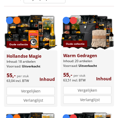
Leuke
Goedkope
Uniek
Oude collectie
Oude collectie
Alle thema's
Warm Gedragen
Hollandse Magie
Artikel
Inhoud: 20 artikelen
Inhoud: 18 artikelen
Voorraad:
Uitverkocht
Voorraad:
Uitverkocht
Hitster
NIEUW
55,-
55,-
per stuk
per stuk
Inhoud
Inhoud
63,51
incl. BTW
63,04
incl. BTW
Pizzarette
Vergelijken
Vergelijken
Tas
Verlanglijst
Verlanglijst
Wake up light
NIEUW