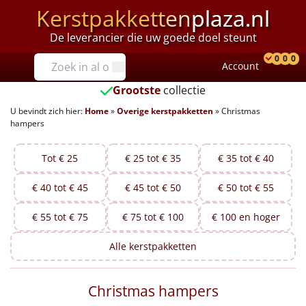
Kerstpakketten
plaza.nl
De leverancier die uw goede doel steunt
Prijzen
0
0
0
Account
Prod
Ver
W
Tot €25
Grootste
collectie
U bevindt zich hier:
Home
»
Overige kerstpakketten
»
Christmas
€25 tot €35
hampers
€35 tot €40
Tot € 25
€ 25 tot € 35
€ 35 tot € 40
€40 tot €45
€ 40 tot € 45
€ 45 tot € 50
€ 50 tot € 55
€45 tot €50
€ 55 tot € 75
€ 75 tot € 100
€ 100 en hoger
€50 tot €55
Alle
kerstpakketten
€55 tot €75
Christmas hampers