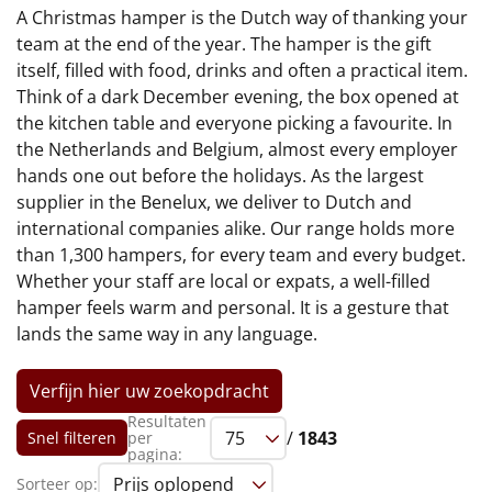
€75 tot €100
A Christmas hamper is the Dutch way of thanking your
team at the end of the year. The hamper is the gift
€100 en hoger
itself, filled with food, drinks and often a practical item.
Think of a dark December evening, the box opened at
Alle kerstpakketten 2026
the kitchen table and everyone picking a favourite. In
the Netherlands and Belgium, almost every employer
Thema
hands one out before the holidays. As the largest
supplier in the Benelux, we deliver to Dutch and
Origineel
international companies alike. Our range holds more
than 1,300 hampers, for every team and every budget.
Rituals
Whether your staff are local or expats, a well-filled
hamper feels warm and personal. It is a gesture that
Luxe
lands the same way in any language.
Mannen
Verfijn hier uw zoekopdracht
Vrouwen
Resultaten
/
1843
Snel filteren
per
pagina:
Duurzaam
Sorteer op: