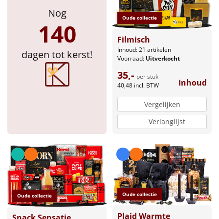
Nog
Oude collectie
140
Filmisch
Inhoud: 21 artikelen
dagen tot kerst!
Voorraad:
Uitverkocht
35,-
per stuk
Inhoud
40,48
incl. BTW
Vergelijken
Verlanglijst
Oude collectie
Oude collectie
Plaid Warmte
Snack Sensatie