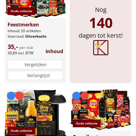
Nog
Sinterklaaspakketten
Oude collectie
140
Feestmerken
Particulier
Inhoud: 20 artikelen
dagen tot kerst!
Voorraad:
Uitverkocht
Kerstgeschenken 2026
35,-
per stuk
Inhoud
39,89
incl. BTW
Relatiegeschenken
Vergelijken
Cadeaubon
Verlanglijst
Per stuk
Alle overige
Oude collectie
Oude collectie