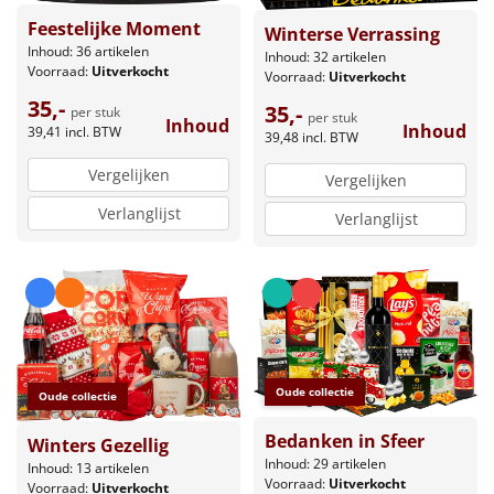
Feestelijke Moment
Winterse Verrassing
Inhoud: 36 artikelen
Inhoud: 32 artikelen
Voorraad:
Uitverkocht
Voorraad:
Uitverkocht
35,-
35,-
per stuk
per stuk
Inhoud
Inhoud
39,41
incl. BTW
39,48
incl. BTW
Vergelijken
Vergelijken
Verlanglijst
Verlanglijst
Oude collectie
Oude collectie
Bedanken in Sfeer
Winters Gezellig
Inhoud: 29 artikelen
Inhoud: 13 artikelen
Voorraad:
Uitverkocht
Voorraad:
Uitverkocht