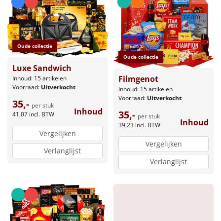
Borrelplank
Warmtekussen
NIEUW
Oude collectie
Slowcooker
POPULAIR
Oude collectie
Luxe Sandwich
Noodradio
NIEUW
Filmgenot
Inhoud: 15 artikelen
Voorraad:
Uitverkocht
Inhoud: 15 artikelen
Deken (fleece plaid)
Voorraad:
Uitverkocht
35,-
per stuk
Inhoud
35,-
41,07
incl. BTW
per stuk
Inhoud
Alle artikelen
39,23
incl. BTW
Vergelijken
Overige
Vergelijken
Verlanglijst
Verlanglijst
Ideeën
Personeel
Doe het zelf