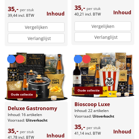
35,-
35,-
per stuk
per stuk
Inhoud
Inhoud
40,21
incl. BTW
39,44
incl. BTW
Vergelijken
Vergelijken
Verlanglijst
Verlanglijst
Oude collectie
Oude collectie
Bioscoop Luxe
Deluxe Gastronomy
Inhoud: 22 artikelen
Inhoud: 16 artikelen
Voorraad:
Uitverkocht
Voorraad:
Uitverkocht
35,-
per stuk
35,-
Inhoud
per stuk
41,14
incl. BTW
Inhoud
41,78
incl. BTW