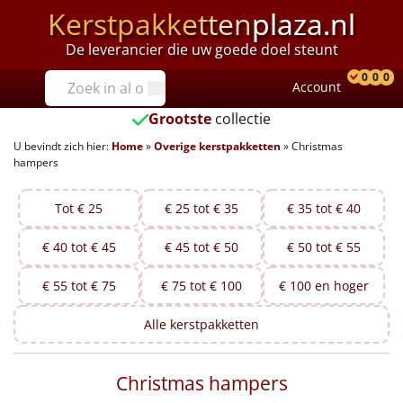
Kerstpakketten
plaza.nl
De leverancier die uw goede doel steunt
Prijzen
0
0
0
Account
Prod
Ver
W
Tot €25
Grootste
collectie
U bevindt zich hier:
Home
»
Overige kerstpakketten
»
Christmas
€25 tot €35
hampers
€35 tot €40
Tot € 25
€ 25 tot € 35
€ 35 tot € 40
€40 tot €45
€ 40 tot € 45
€ 45 tot € 50
€ 50 tot € 55
€45 tot €50
€ 55 tot € 75
€ 75 tot € 100
€ 100 en hoger
€50 tot €55
Alle
kerstpakketten
€55 tot €75
Christmas hampers