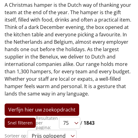
€75 tot €100
A Christmas hamper is the Dutch way of thanking your
team at the end of the year. The hamper is the gift
€100 en hoger
itself, filled with food, drinks and often a practical item.
Think of a dark December evening, the box opened at
Alle kerstpakketten 2026
the kitchen table and everyone picking a favourite. In
the Netherlands and Belgium, almost every employer
Thema
hands one out before the holidays. As the largest
supplier in the Benelux, we deliver to Dutch and
Origineel
international companies alike. Our range holds more
than 1,300 hampers, for every team and every budget.
Rituals
Whether your staff are local or expats, a well-filled
hamper feels warm and personal. It is a gesture that
Luxe
lands the same way in any language.
Mannen
Verfijn hier uw zoekopdracht
Vrouwen
Resultaten
/
1843
Snel filteren
per
pagina:
Duurzaam
Sorteer op: