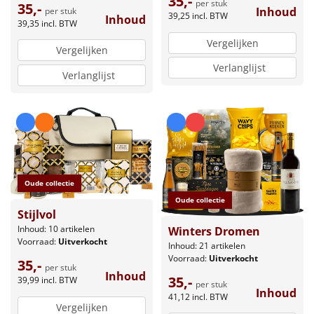
35,-
per stuk
35,-
Inhoud
per stuk
39,25
incl. BTW
Inhoud
39,35
incl. BTW
Vergelijken
Vergelijken
Verlanglijst
Verlanglijst
Oude collectie
Oude collectie
Stijlvol
Inhoud: 10 artikelen
Winters Dromen
Voorraad:
Uitverkocht
Inhoud: 21 artikelen
Voorraad:
Uitverkocht
35,-
per stuk
Inhoud
35,-
39,99
incl. BTW
per stuk
Inhoud
41,12
incl. BTW
Vergelijken