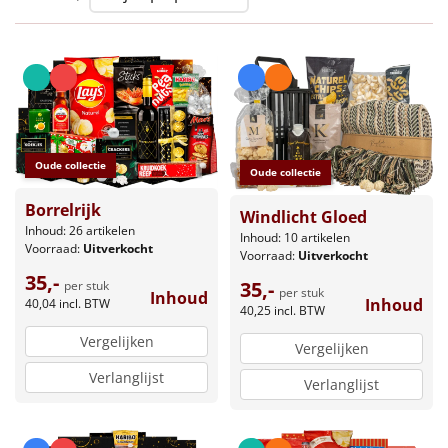
Leuke
Goedkope
Uniek
Oude collectie
Oude collectie
Alle thema's
Borrelrijk
Windlicht Gloed
Artikel
Inhoud: 26 artikelen
Inhoud: 10 artikelen
Voorraad:
Uitverkocht
Voorraad:
Uitverkocht
Hitster
NIEUW
35,-
35,-
per stuk
per stuk
Inhoud
Inhoud
40,04
incl. BTW
Pizzarette
40,25
incl. BTW
Vergelijken
Vergelijken
Tas
Verlanglijst
Verlanglijst
Wake up light
NIEUW