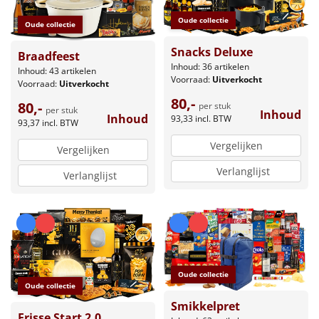
Oude collectie
Oude collectie
Snacks Deluxe
Braadfeest
Inhoud: 36 artikelen
Inhoud: 43 artikelen
Voorraad:
Uitverkocht
Voorraad:
Uitverkocht
80,-
80,-
per stuk
per stuk
Inhoud
Inhoud
93,33
incl. BTW
93,37
incl. BTW
Vergelijken
Vergelijken
Verlanglijst
Verlanglijst
Oude collectie
Oude collectie
Smikkelpret
Frisse Start 2.0