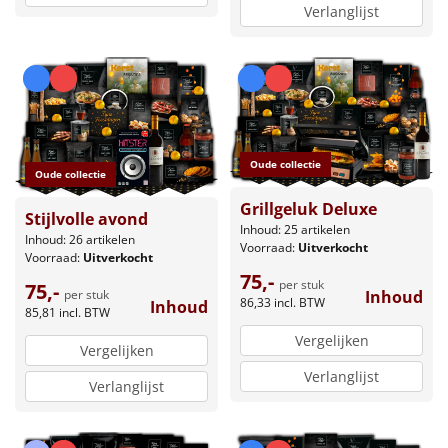
Verlanglijst
Oude collectie
Oude collectie
Grillgeluk Deluxe
Stijlvolle avond
Inhoud: 25 artikelen
Inhoud: 26 artikelen
Voorraad:
Uitverkocht
Voorraad:
Uitverkocht
75,-
per stuk
75,-
per stuk
Inhoud
86,33
incl. BTW
Inhoud
85,81
incl. BTW
Vergelijken
Vergelijken
Verlanglijst
Verlanglijst