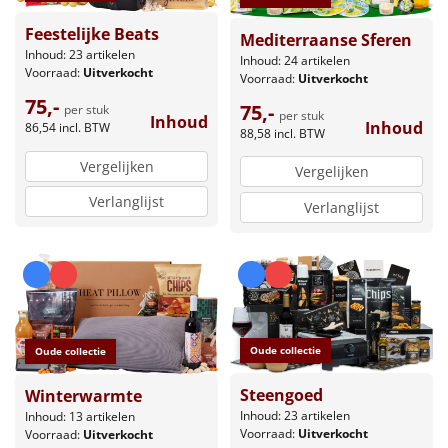
Feestelijke Beats
Mediterraanse Sferen
Inhoud: 23 artikelen
Inhoud: 24 artikelen
Voorraad:
Uitverkocht
Voorraad:
Uitverkocht
75,-
75,-
per stuk
per stuk
Inhoud
Inhoud
86,54
incl. BTW
88,58
incl. BTW
Vergelijken
Vergelijken
Verlanglijst
Verlanglijst
Oude collectie
Oude collectie
Steengoed
Winterwarmte
Inhoud: 23 artikelen
Inhoud: 13 artikelen
Voorraad:
Uitverkocht
Voorraad:
Uitverkocht