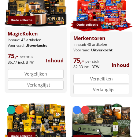
Leuke
Oude collectie
Goedkope
Oude collectie
MagieKoken
Merkentoren
Uniek
Inhoud: 43 artikelen
Inhoud: 48 artikelen
Voorraad:
Uitverkocht
Voorraad:
Uitverkocht
Alle thema's
75,-
per stuk
75,-
Inhoud
per stuk
86,77
incl. BTW
Inhoud
Artikel
82,33
incl. BTW
Vergelijken
Vergelijken
Hitster
NIEUW
Verlanglijst
Verlanglijst
Pizzarette
Tas
Wake up light
NIEUW
Oude collectie