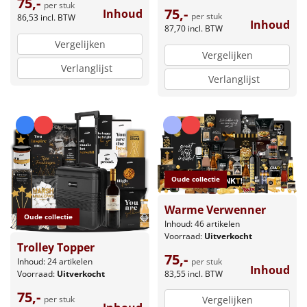
75,-
per stuk
75,-
Inhoud
per stuk
86,53
incl. BTW
Inhoud
87,70
incl. BTW
Vergelijken
Vergelijken
Verlanglijst
Verlanglijst
Oude collectie
Warme Verwenner
Oude collectie
Inhoud: 46 artikelen
Voorraad:
Uitverkocht
Trolley Topper
75,-
per stuk
Inhoud: 24 artikelen
Inhoud
83,55
incl. BTW
Voorraad:
Uitverkocht
75,-
per stuk
Vergelijken