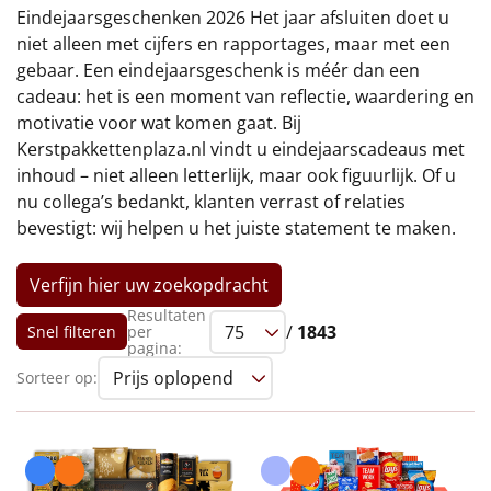
€75 tot €100
Eindejaarsgeschenken 2026 Het jaar afsluiten doet u
niet alleen met cijfers en rapportages, maar met een
€100 en hoger
gebaar. Een eindejaarsgeschenk is méér dan een
cadeau: het is een moment van reflectie, waardering en
Alle kerstpakketten 2026
motivatie voor wat komen gaat. Bij
Kerstpakkettenplaza.nl vindt u eindejaarscadeaus met
Thema
inhoud – niet alleen letterlijk, maar ook figuurlijk. Of u
nu collega’s bedankt, klanten verrast of relaties
Origineel
bevestigt: wij helpen u het juiste statement te maken.
Rituals
Verfijn hier uw zoekopdracht
Luxe
Resultaten
/
1843
Snel filteren
per
pagina:
Mannen
Sorteer op:
Vrouwen
Duurzaam