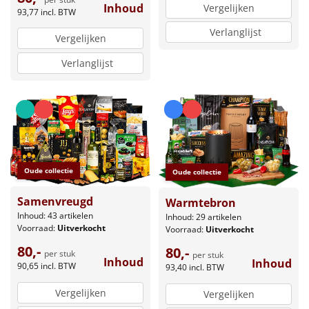
Inhoud
Vergelijken
93,77
incl. BTW
Verlanglijst
Vergelijken
Verlanglijst
Oude collectie
Oude collectie
Samenvreugd
Warmtebron
Inhoud: 43 artikelen
Inhoud: 29 artikelen
Voorraad:
Uitverkocht
Voorraad:
Uitverkocht
80,-
80,-
per stuk
per stuk
Inhoud
Inhoud
90,65
incl. BTW
93,40
incl. BTW
Vergelijken
Vergelijken