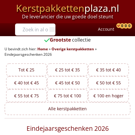
Kerstpakketten
plaza.nl
De leverancier die uw goede doel steunt
Prijzen
0
0
0
Account
Prod
Ver
W
Tot €25
Grootste
collectie
U bevindt zich hier:
Home
»
Overige kerstpakketten
»
€25 tot €35
Eindejaarsgeschenken 2026
€35 tot €40
Tot € 25
€ 25 tot € 35
€ 35 tot € 40
€40 tot €45
€ 40 tot € 45
€ 45 tot € 50
€ 50 tot € 55
€45 tot €50
€ 55 tot € 75
€ 75 tot € 100
€ 100 en hoger
€50 tot €55
Alle
kerstpakketten
€55 tot €75
Eindejaarsgeschenken 2026