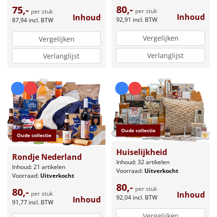
80,-
75,-
per stuk
per stuk
Inhoud
Inhoud
92,91
incl. BTW
87,94
incl. BTW
Vergelijken
Vergelijken
Verlanglijst
Verlanglijst
Oude collectie
Oude collectie
Huiselijkheid
Rondje Nederland
Inhoud: 32 artikelen
Inhoud: 21 artikelen
Voorraad:
Uitverkocht
Voorraad:
Uitverkocht
80,-
per stuk
80,-
Inhoud
per stuk
92,04
incl. BTW
Inhoud
91,77
incl. BTW
Vergelijken