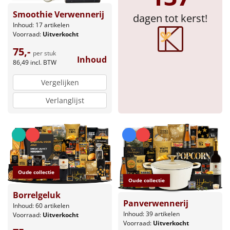
Smoothie Verwennerij
dagen tot kerst!
Sinterklaaspakketten
Inhoud: 17 artikelen
Voorraad:
Uitverkocht
Particulier
75,-
per stuk
Inhoud
86,49
incl. BTW
Kerstgeschenken 2026
Vergelijken
Relatiegeschenken
Verlanglijst
Cadeaubon
Per stuk
Alle overige
Oude collectie
Oude collectie
Borrelgeluk
Panverwennerij
Inhoud: 60 artikelen
Inhoud: 39 artikelen
Voorraad:
Uitverkocht
Voorraad:
Uitverkocht