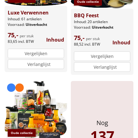
Borrelplank
Oude collectie
Luxe Verwennen
BBQ Feest
Warmtekussen
NIEUW
Inhoud: 61 artikelen
Inhoud: 20 artikelen
Voorraad:
Uitverkocht
Voorraad:
Uitverkocht
Slowcooker
POPULAIR
75,-
per stuk
75,-
per stuk
Inhoud
83,65
incl. BTW
Inhoud
88,52
incl. BTW
Noodradio
NIEUW
Vergelijken
Vergelijken
Deken (fleece plaid)
Verlanglijst
Verlanglijst
Alle artikelen
Overige
Ideeën
Personeel
Nog
137
Doe het zelf
Oude collectie