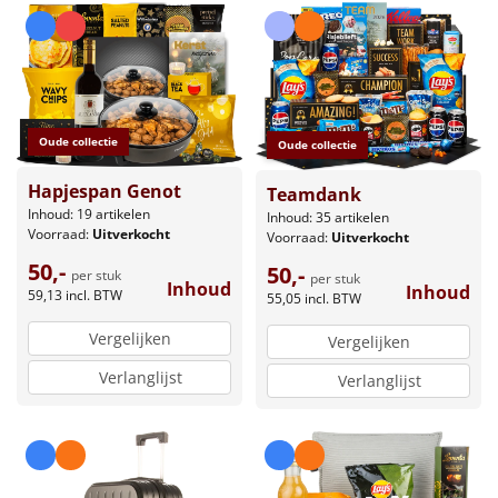
Oude collectie
Oude collectie
Hapjespan Genot
Teamdank
Inhoud: 19 artikelen
Inhoud: 35 artikelen
Voorraad:
Uitverkocht
Voorraad:
Uitverkocht
50,-
50,-
per stuk
per stuk
Inhoud
Inhoud
59,13
incl. BTW
55,05
incl. BTW
Vergelijken
Vergelijken
Verlanglijst
Verlanglijst