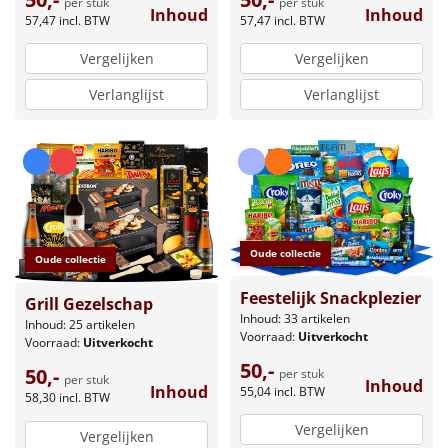
per stuk
per stuk
Inhoud
Inhoud
57,47
incl. BTW
57,47
incl. BTW
Vergelijken
Vergelijken
Verlanglijst
Verlanglijst
Oude collectie
Oude collectie
Feestelijk Snackplezier
Grill Gezelschap
Inhoud: 33 artikelen
Inhoud: 25 artikelen
Voorraad:
Uitverkocht
Voorraad:
Uitverkocht
50,-
50,-
per stuk
per stuk
Inhoud
Inhoud
55,04
incl. BTW
58,30
incl. BTW
Vergelijken
Vergelijken