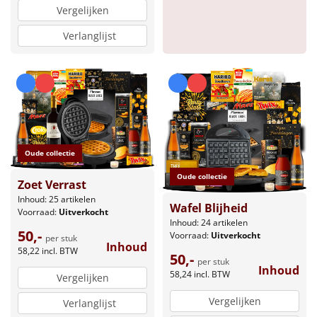
Vergelijken
Sinterklaaspakketten
Verlanglijst
Particulier
Kerstgeschenken 2026
Relatiegeschenken
Oude collectie
Cadeaubon
Oude collectie
Zoet Verrast
Per stuk
Inhoud: 25 artikelen
Wafel Blijheid
Voorraad:
Uitverkocht
Inhoud: 24 artikelen
Alle overige
50,-
Voorraad:
Uitverkocht
per stuk
Inhoud
58,22
incl. BTW
50,-
per stuk
Inhoud
58,24
incl. BTW
Vergelijken
Vergelijken
Verlanglijst