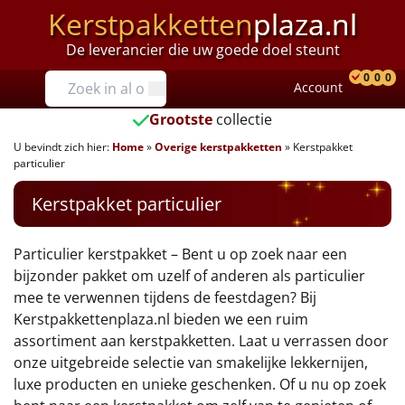
Kerstpakketten
plaza.nl
De leverancier die uw goede doel steunt
Prijzen
0
0
0
Account
Prod
Ver
W
Tot €25
Grootste
collectie
U bevindt zich hier:
Home
»
Overige kerstpakketten
»
Kerstpakket
€25 tot €35
particulier
€35 tot €40
Kerstpakket particulier
€40 tot €45
Particulier kerstpakket – Bent u op zoek naar een
bijzonder pakket om uzelf of anderen als particulier
€45 tot €50
mee te verwennen tijdens de feestdagen? Bij
Kerstpakkettenplaza.nl bieden we een ruim
€50 tot €55
assortiment aan kerstpakketten. Laat u verrassen door
onze uitgebreide selectie van smakelijke lekkernijen,
€55 tot €75
luxe producten en unieke geschenken. Of u nu op zoek