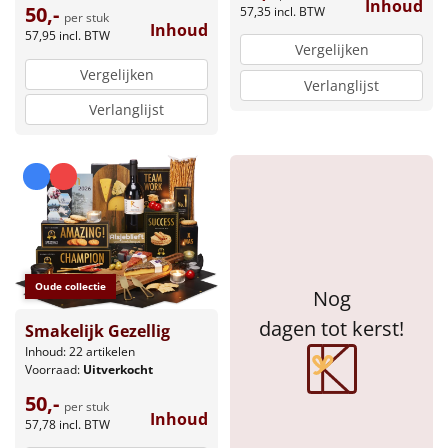
Inhoud
Borrelplank
50,-
57,35
incl. BTW
per stuk
Inhoud
57,95
incl. BTW
Vergelijken
Warmtekussen
NIEUW
Vergelijken
Verlanglijst
Slowcooker
POPULAIR
Verlanglijst
Noodradio
NIEUW
Deken (fleece plaid)
Alle artikelen
Oude collectie
Overige
Nog
dagen tot kerst!
Smakelijk Gezellig
Ideeën
Inhoud: 22 artikelen
Voorraad:
Uitverkocht
Personeel
50,-
per stuk
Inhoud
57,78
incl. BTW
Doe het zelf