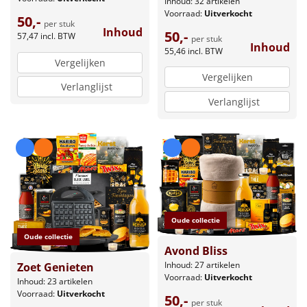
Inhoud: 32 artikelen
Voorraad:
Uitverkocht
50,-
Leuke
per stuk
Inhoud
50,-
57,47
incl. BTW
per stuk
Inhoud
55,46
incl. BTW
Goedkope
Vergelijken
Vergelijken
Uniek
Verlanglijst
Verlanglijst
Alle thema's
Artikel
Hitster
NIEUW
Pizzarette
Oude collectie
Oude collectie
Tas
Avond Bliss
Inhoud: 27 artikelen
Zoet Genieten
Voorraad:
Uitverkocht
Wake up light
NIEUW
Inhoud: 23 artikelen
Voorraad:
Uitverkocht
50,-
per stuk