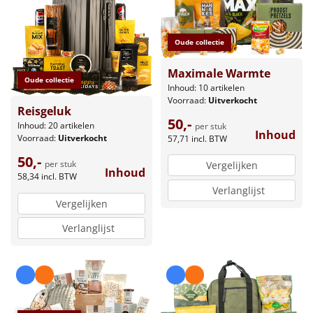
Oude collectie
Maximale Warmte
Oude collectie
Inhoud: 10 artikelen
Voorraad:
Uitverkocht
Reisgeluk
50,-
Inhoud: 20 artikelen
per stuk
Inhoud
Voorraad:
Uitverkocht
57,71
incl. BTW
50,-
per stuk
Vergelijken
Inhoud
58,34
incl. BTW
Verlanglijst
Vergelijken
Verlanglijst