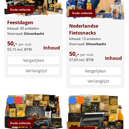
Oude collectie
Oude collectie
Feestdagen
Nederlandse
Inhoud: 30 artikelen
Fietssnacks
Voorraad:
Uitverkocht
Inhoud: 13 artikelen
50,-
Voorraad:
Uitverkocht
per stuk
Inhoud
55,15
incl. BTW
50,-
per stuk
Inhoud
57,65
incl. BTW
Vergelijken
Verlanglijst
Vergelijken
Verlanglijst
Oude collectie