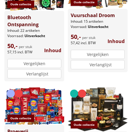
Oude collectie
Oude collectie
Vuurschaal Droom
Bluetooth
Inhoud: 15 artikelen
Ontspanning
Voorraad:
Uitverkocht
Inhoud: 22 artikelen
50,-
Voorraad:
Uitverkocht
per stuk
Inhoud
57,42
incl. BTW
50,-
per stuk
Inhoud
57,15
incl. BTW
Vergelijken
Vergelijken
Verlanglijst
Verlanglijst
Oude collectie
Oude collectie
Proeverij