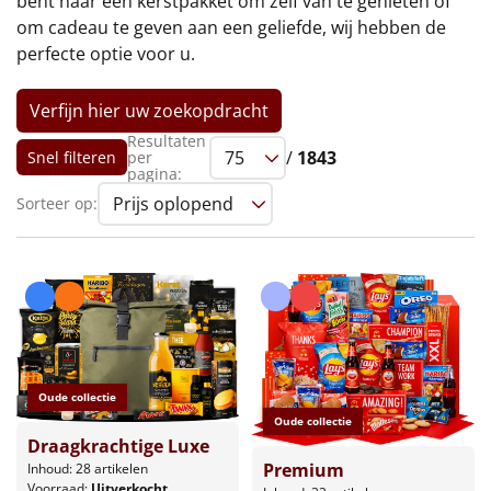
bent naar een kerstpakket om zelf van te genieten of
€75 tot €100
om cadeau te geven aan een geliefde, wij hebben de
perfecte optie voor u.
€100 en hoger
Verfijn hier uw zoekopdracht
Alle kerstpakketten 2026
Resultaten
/
1843
Thema
Snel filteren
per
pagina:
Sorteer op:
Origineel
Rituals
Luxe
Mannen
Oude collectie
Vrouwen
Oude collectie
Draagkrachtige Luxe
Premium
Inhoud: 28 artikelen
Duurzaam
Voorraad:
Uitverkocht