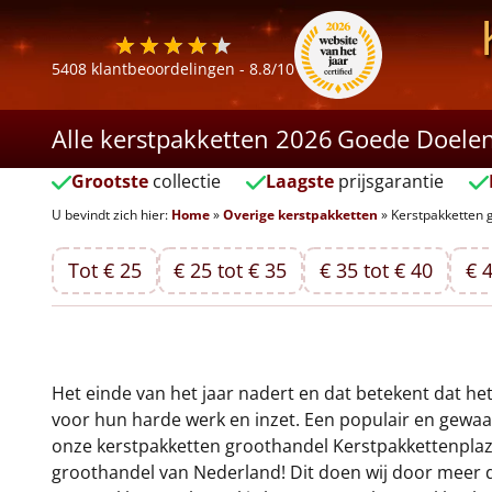
5408
klantbeoordelingen -
8.8
/10
Alle kerstpakketten 2026
Goede Doele
Grootste
collectie
Laagste
prijsgarantie
U bevindt zich hier:
Home
»
Overige kerstpakketten
»
Kerstpakketten 
Tot € 25
€ 25 tot € 35
€ 35 tot € 40
€ 4
Het einde van het jaar nadert en dat betekent dat het
voor hun harde werk en inzet. Een populair en gewaa
onze kerstpakketten groothandel Kerstpakkettenplaza
groothandel van Nederland! Dit doen wij door meer da