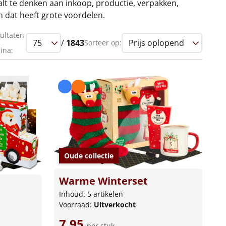
valt te denken aan inkoop, productie, verpakken,
n dat heeft grote voordelen.
ultaten
/
1843
Sorteer op:
ina:
Oude collectie
Warme Winterset
Inhoud: 5 artikelen
Voorraad:
Uitverkocht
7,95
per stuk