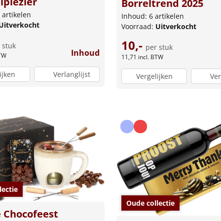
lplezier
Borreltrend 2025
 artikelen
Inhoud: 6 artikelen
Uitverkocht
Voorraad:
Uitverkocht
10,-
 stuk
per stuk
Inhoud
BTW
11,71
incl. BTW
ijken
Verlanglijst
Vergelijken
Ver
lectie
Oude collectie
 Chocofeest