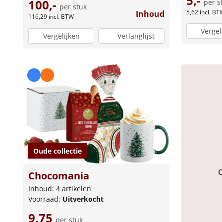
5,-
100,-
per s
per stuk
5,62
incl. BT
Inhoud
116,29
incl. BTW
Vergel
Vergelijken
Verlanglijst
Oude collectie
Chocomania
Inhoud: 4 artikelen
Voorraad:
Uitverkocht
9,75
per stuk