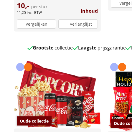
Vergel
10,-
per stuk
Inhoud
11,25
incl. BTW
Vergelijken
Verlanglijst
Grootste
collectie
Laagste
prijsgarantie
Oude collectie
Oude col