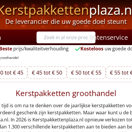
Kerstpakketten
plaza.n
De leverancier die uw goede doel steunt
n
Klantenservice
Beste
prijs/kwaliteitverhouding
Kosteloos
uw goede do
groothandel
0 tot € 45
€ 45 tot € 50
€ 50 tot € 55
€ 55 tot 
Kerstpakketten groothandel
 tijd is om na te denken over de jaarlijkse kerstpakketten v
rdeerd geschenk zijn kerstpakketten. Maar waar kunt u de be
.nl. In 2026 is Kerstpakkettenplaza.nl opnieuw verkozen to
n 1.300 verschillende kerstpakketten aan te bieden aan bed