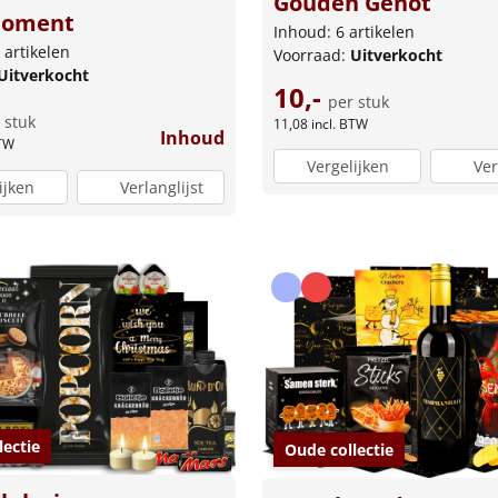
Gouden Genot
moment
Inhoud: 6 artikelen
 artikelen
Voorraad:
Uitverkocht
Uitverkocht
10,-
per stuk
 stuk
11,08
incl. BTW
Inhoud
BTW
Vergelijken
Ver
ijken
Verlanglijst
lectie
Oude collectie