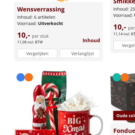
Smikke
Wensverrassing
Inhoud: 25
Voorraad:
Inhoud: 6 artikelen
Voorraad:
Uitverkocht
10,-
per
10,-
11,14
incl. 
per stuk
Inhoud
11,08
incl. BTW
Vergel
Vergelijken
Verlanglijst
Oude col
Fondue