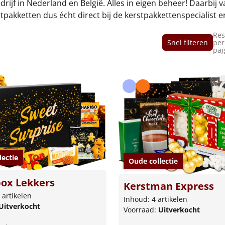
rijf in Nederland en België. Alles in eigen beheer! Daarbij 
tpakketten dus écht direct bij de kerstpakkettenspecialist e
Res
Snel filteren
per
pag
lectie
Oude collectie
ox Lekkers
Kerstman Express
 artikelen
Inhoud: 4 artikelen
Uitverkocht
Voorraad:
Uitverkocht