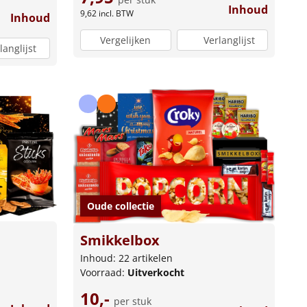
Inhoud
9,62
incl. BTW
Inhoud
Vergelijken
Verlanglijst
langlijst
Oude collectie
Smikkelbox
Inhoud: 22 artikelen
Voorraad:
Uitverkocht
10,-
per stuk