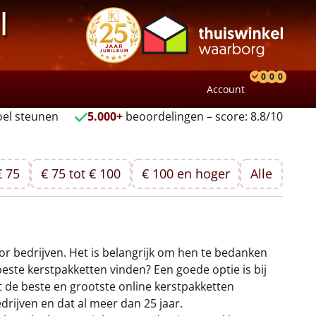
l
0
0
0
Account
Product
Verlang
Wink
el steunen
5.000+
beoordelingen – score: 8.8/10
€ 75
€ 75 tot € 100
€ 100 en hoger
Alle
oor bedrijven. Het is belangrijk om hen te bedanken
ste kerstpakketten vinden? Een goede optie is bij
t de beste en grootste online kerstpakketten
rijven en dat al meer dan 25 jaar.