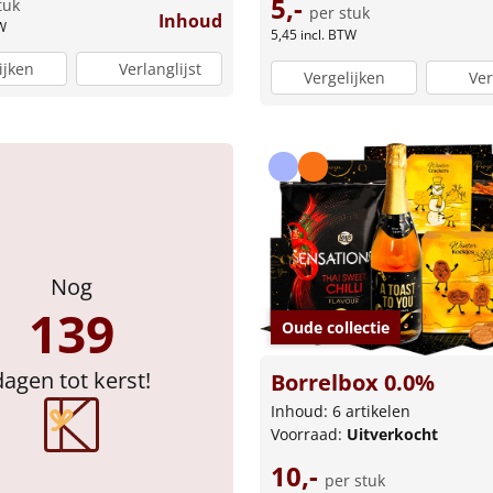
5,-
tuk
per stuk
Inhoud
W
5,45
incl. BTW
ijken
Verlanglijst
Vergelijken
Ver
Nog
139
Oude collectie
dagen tot kerst!
Borrelbox 0.0%
Inhoud: 6 artikelen
Voorraad:
Uitverkocht
10,-
per stuk