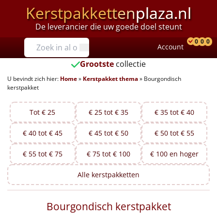
Kerstpakketten
plaza.nl
De leverancier die uw goede doel steunt
Prijzen
0
0
0
Account
Prod
Ver
W
Tot €25
Grootste
collectie
U bevindt zich hier:
Home
»
Kerstpakket thema
»
Bourgondisch
€25 tot €35
kerstpakket
€35 tot €40
Tot € 25
€ 25 tot € 35
€ 35 tot € 40
€40 tot €45
€ 40 tot € 45
€ 45 tot € 50
€ 50 tot € 55
€45 tot €50
€ 55 tot € 75
€ 75 tot € 100
€ 100 en hoger
€50 tot €55
Alle
kerstpakketten
€55 tot €75
Bourgondisch kerstpakket