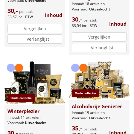
Voorraad:
Uitverkocht
Inhoud: 18 artikelen
Voorraad:
Uitverkocht
30,-
per stuk
Inhoud
33,67
incl. BTW
30,-
per stuk
Inhoud
33,54
incl. BTW
Vergelijken
Vergelijken
Verlanglijst
Verlanglijst
Oude collectie
Oude collectie
Alcoholvrije Genieter
Winterplezier
Inhoud: 19 artikelen
Inhoud: 11 artikelen
Voorraad:
Uitverkocht
Voorraad:
Uitverkocht
35,-
per stuk
30,-
Inhoud
per stuk