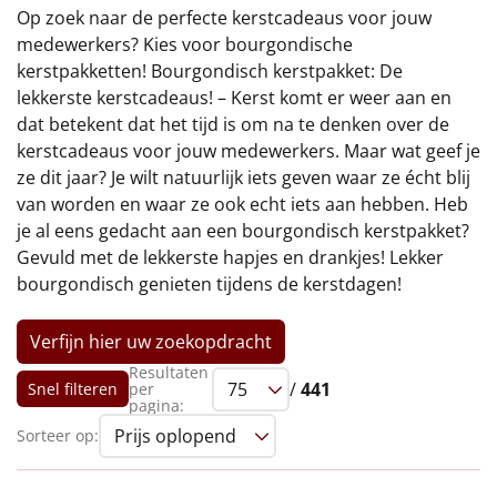
€75 tot €100
Op zoek naar de perfecte kerstcadeaus voor jouw
medewerkers? Kies voor bourgondische
€100 en hoger
kerstpakketten! Bourgondisch kerstpakket: De
lekkerste kerstcadeaus! – Kerst komt er weer aan en
Alle kerstpakketten 2026
dat betekent dat het tijd is om na te denken over de
kerstcadeaus voor jouw medewerkers. Maar wat geef je
Thema
ze dit jaar? Je wilt natuurlijk iets geven waar ze écht blij
van worden en waar ze ook echt iets aan hebben. Heb
Origineel
je al eens gedacht aan een bourgondisch kerstpakket?
Gevuld met de lekkerste hapjes en drankjes! Lekker
Rituals
bourgondisch genieten tijdens de kerstdagen!
Luxe
Verfijn hier uw zoekopdracht
Mannen
Resultaten
/
441
Snel filteren
per
pagina:
Vrouwen
Sorteer op:
Duurzaam