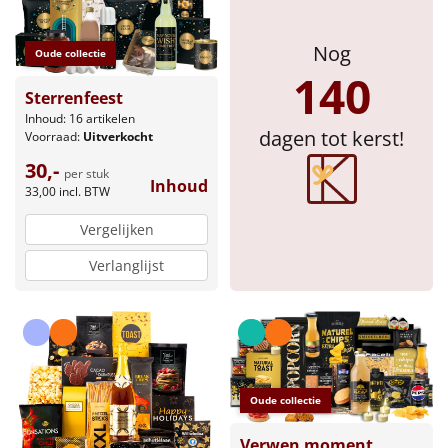
Sinterklaaspakketten
Nog
Oude collectie
140
Particulier
Sterrenfeest
Inhoud: 16 artikelen
Kerstgeschenken 2026
dagen tot kerst!
Voorraad:
Uitverkocht
30,-
per stuk
Relatiegeschenken
Inhoud
33,00
incl. BTW
Cadeaubon
Vergelijken
Verlanglijst
Per stuk
Alle overige
Oude collectie
Verwen moment