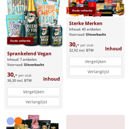
Borrelplank
Oude collectie
Warmtekussen
NIEUW
Sterke Merken
Slowcooker
Inhoud: 40 artikelen
POPULAIR
Voorraad:
Uitverkocht
Oude collectie
30,-
Noodradio
NIEUW
per stuk
Inhoud
32,92
incl. BTW
Sprankelend Vegan
Deken (fleece plaid)
Inhoud: 7 artikelen
Vergelijken
Voorraad:
Uitverkocht
Verlanglijst
Alle artikelen
30,-
per stuk
Inhoud
36,30
incl. BTW
Overige
Vergelijken
Ideeën
Verlanglijst
Personeel
Doe het zelf