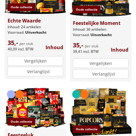
Oude collectie
Oude collectie
Echte Waarde
Feestelijke Moment
Inhoud: 24 artikelen
Inhoud: 36 artikelen
Voorraad:
Uitverkocht
Voorraad:
Uitverkocht
35,-
per stuk
35,-
per stuk
Inhoud
40,09
incl. BTW
Inhoud
39,41
incl. BTW
Vergelijken
Vergelijken
Verlanglijst
Verlanglijst
Oude collectie
Oude collectie
Feestgeluk