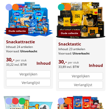
Leuke
Goedkope
Uniek
Oude collectie
Oude collectie
Snackattractie
Alle thema's
Snacktastic
Inhoud: 24 artikelen
Inhoud: 23 artikelen
Voorraad:
Uitverkocht
Artikel
Voorraad:
Uitverkocht
30,-
per stuk
30,-
per stuk
Inhoud
Hitster
33,22
incl. BTW
Inhoud
NIEUW
33,89
incl. BTW
Vergelijken
Pizzarette
Vergelijken
Verlanglijst
Verlanglijst
Tas
Wake up light
NIEUW