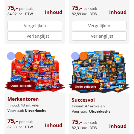
75,-
75,-
per stuk
per stuk
Inhoud
Inhoud
84,02
incl. BTW
82,59
incl. BTW
Vergelijken
Vergelijken
Verlanglijst
Verlanglijst
Oude collectie
Oude collectie
Merkentoren
Succesvol
Inhoud: 48 artikelen
Inhoud: 47 artikelen
Voorraad:
Uitverkocht
Voorraad:
Uitverkocht
75,-
75,-
per stuk
per stuk
Inhoud
Inhoud
82,33
incl. BTW
82,31
incl. BTW