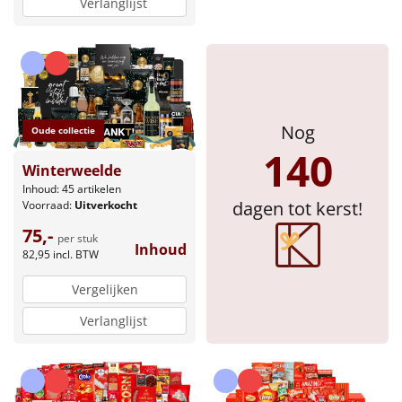
Verlanglijst
Nog
Oude collectie
140
Winterweelde
Inhoud: 45 artikelen
dagen tot kerst!
Voorraad:
Uitverkocht
75,-
per stuk
Inhoud
82,95
incl. BTW
Vergelijken
Verlanglijst