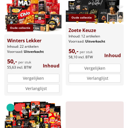
Borrelplank
Warmtekussen
NIEUW
Oude collectie
Oude collectie
Slowcooker
Zoete Keuze
POPULAIR
Inhoud: 12 artikelen
Winters Lekker
Voorraad:
Uitverkocht
Noodradio
NIEUW
Inhoud: 22 artikelen
50,-
Voorraad:
Uitverkocht
per stuk
Inhoud
Deken (fleece plaid)
58,10
incl. BTW
50,-
per stuk
Inhoud
55,63
incl. BTW
Vergelijken
Alle artikelen
Verlanglijst
Vergelijken
Overige
Verlanglijst
Ideeën
Personeel
Doe het zelf