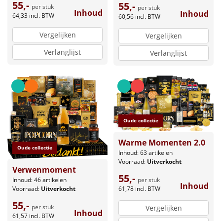
55,-
55,-
per stuk
per stuk
Inhoud
Inhoud
64,33
incl. BTW
60,56
incl. BTW
Vergelijken
Vergelijken
Verlanglijst
Verlanglijst
Oude collectie
Warme Momenten 2.0
Oude collectie
Inhoud: 63 artikelen
Voorraad:
Uitverkocht
Verwenmoment
55,-
per stuk
Inhoud: 46 artikelen
Inhoud
61,78
incl. BTW
Voorraad:
Uitverkocht
55,-
per stuk
Vergelijken
Inhoud
61,57
incl. BTW