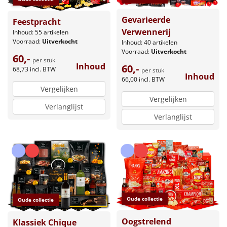
Gevarieerde
Feestpracht
Verwennerij
Inhoud: 55 artikelen
Voorraad:
Uitverkocht
Inhoud: 40 artikelen
Voorraad:
Uitverkocht
60,-
per stuk
Inhoud
60,-
68,73
incl. BTW
per stuk
Inhoud
66,00
incl. BTW
Vergelijken
Vergelijken
Verlanglijst
Verlanglijst
Oude collectie
Oude collectie
Oogstrelend
Klassiek Chique