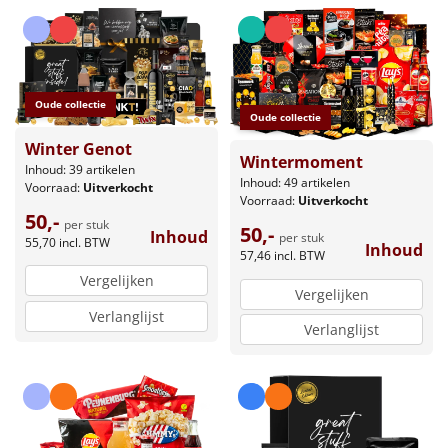
Leuke
Goedkope
Oude collectie
Oude collectie
Uniek
Winter Genot
Wintermoment
Inhoud: 39 artikelen
Alle thema's
Inhoud: 49 artikelen
Voorraad:
Uitverkocht
Voorraad:
Uitverkocht
Artikel
50,-
per stuk
50,-
Inhoud
per stuk
55,70
incl. BTW
Inhoud
57,46
incl. BTW
Hitster
NIEUW
Vergelijken
Vergelijken
Pizzarette
Verlanglijst
Verlanglijst
Tas
Wake up light
NIEUW