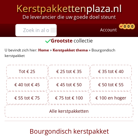
Kerstpakketten
plaza.nl
De leverancier die uw goede doel steunt
Prijzen
0
0
0
Account
Prod
Ver
W
Tot €25
Grootste
collectie
U bevindt zich hier:
Home
»
Kerstpakket thema
»
Bourgondisch
€25 tot €35
kerstpakket
€35 tot €40
Tot € 25
€ 25 tot € 35
€ 35 tot € 40
€40 tot €45
€ 40 tot € 45
€ 45 tot € 50
€ 50 tot € 55
€45 tot €50
€ 55 tot € 75
€ 75 tot € 100
€ 100 en hoger
€50 tot €55
Alle
kerstpakketten
€55 tot €75
Bourgondisch kerstpakket