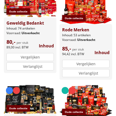
Oude collectie
Oude collectie
Geweldig Bedankt
Inhoud: 74 artikelen
Rode Merken
Voorraad:
Uitverkocht
Inhoud: 53 artikelen
Voorraad:
Uitverkocht
80,-
per stuk
Inhoud
89,00
incl. BTW
85,-
per stuk
Inhoud
94,42
incl. BTW
Vergelijken
Vergelijken
Verlanglijst
Verlanglijst
Oude collectie
Oude collectie