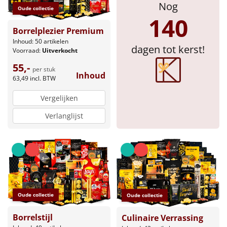
Nog
Oude collectie
Sinterklaaspakketten
140
Borrelplezier Premium
Particulier
Inhoud: 50 artikelen
dagen tot kerst!
Voorraad:
Uitverkocht
Kerstgeschenken 2026
55,-
per stuk
Inhoud
63,49
incl. BTW
Relatiegeschenken
Vergelijken
Cadeaubon
Verlanglijst
Per stuk
Alle overige
Oude collectie
Oude collectie
Borrelstijl
Culinaire Verrassing