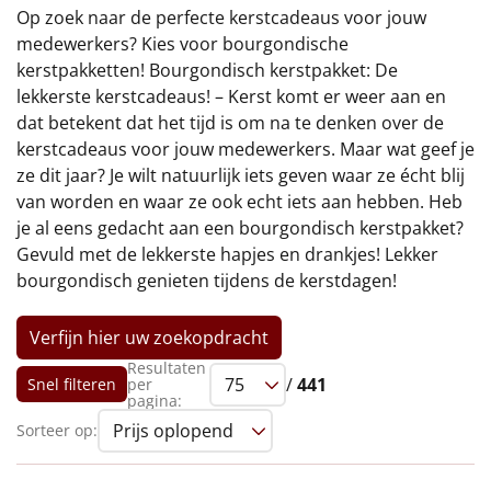
€75 tot €100
Op zoek naar de perfecte kerstcadeaus voor jouw
medewerkers? Kies voor bourgondische
€100 en hoger
kerstpakketten! Bourgondisch kerstpakket: De
lekkerste kerstcadeaus! – Kerst komt er weer aan en
Alle kerstpakketten 2026
dat betekent dat het tijd is om na te denken over de
kerstcadeaus voor jouw medewerkers. Maar wat geef je
Thema
ze dit jaar? Je wilt natuurlijk iets geven waar ze écht blij
van worden en waar ze ook echt iets aan hebben. Heb
Origineel
je al eens gedacht aan een bourgondisch kerstpakket?
Gevuld met de lekkerste hapjes en drankjes! Lekker
Rituals
bourgondisch genieten tijdens de kerstdagen!
Luxe
Verfijn hier uw zoekopdracht
Mannen
Resultaten
/
441
Snel filteren
per
pagina:
Vrouwen
Sorteer op:
Duurzaam