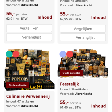
Inhoud: 49 artikelen
Inhoud: 43 artikelen
Voorraad:
Uitverkocht
Voorraad:
Uitverkocht
55,-
55,-
per stuk
per stuk
Inhoud
Inhoud
62,91
incl. BTW
62,55
incl. BTW
Vergelijken
Vergelijken
Verlanglijst
Verlanglijst
Oude collectie
Feestelijk
Oude collectie
Inhoud: 34 artikelen
Voorraad:
Uitverkocht
Culinaire Verwennerij
55,-
Inhoud: 47 artikelen
per stuk
Inhoud
Voorraad:
Uitverkocht
61,40
incl. BTW