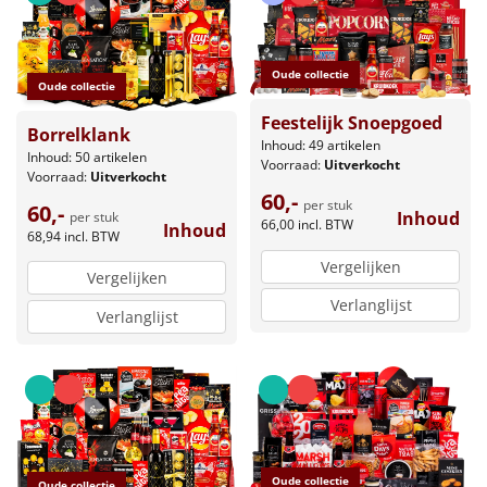
Oude collectie
Oude collectie
Feestelijk Snoepgoed
Borrelklank
Inhoud: 49 artikelen
Inhoud: 50 artikelen
Voorraad:
Uitverkocht
Voorraad:
Uitverkocht
60,-
per stuk
60,-
Inhoud
per stuk
66,00
incl. BTW
Inhoud
68,94
incl. BTW
Vergelijken
Vergelijken
Verlanglijst
Verlanglijst
Oude collectie
Oude collectie