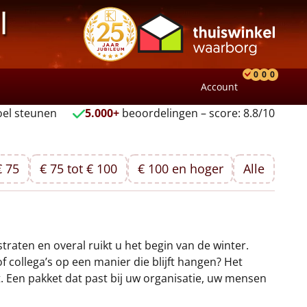
l
0
0
0
Account
Product
Verlang
Wink
el steunen
5.000+
beoordelingen – score: 8.8/10
€ 75
€ 75 tot € 100
€ 100 en hoger
Alle
traten en overal ruikt u het begin van de winter.
collega’s op een manier die blijft hangen? Het
kt. Een pakket dat past bij uw organisatie, uw mensen