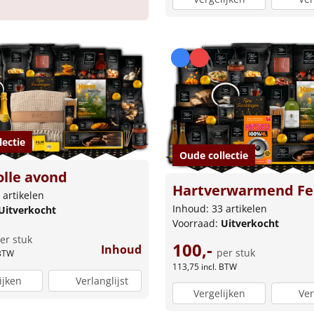
lectie
Oude collectie
olle avond
Hartverwarmend Fe
 artikelen
Inhoud: 33 artikelen
Uitverkocht
Voorraad:
Uitverkocht
er stuk
100,-
Inhoud
per stuk
 BTW
113,75
incl. BTW
ijken
Verlanglijst
Vergelijken
Ver