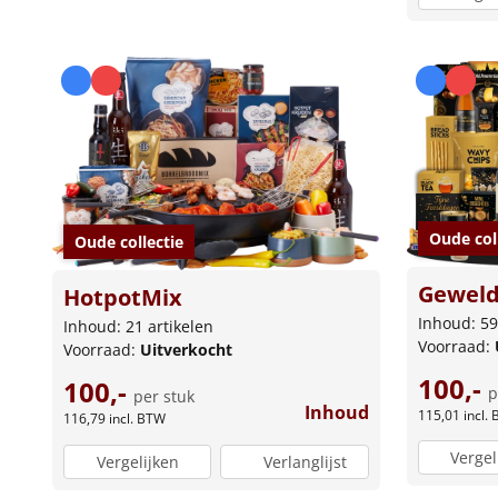
Oude col
Oude collectie
Geweld
HotpotMix
Inhoud: 59
Inhoud: 21 artikelen
Voorraad:
Voorraad:
Uitverkocht
100,-
100,-
p
per stuk
Inhoud
115,01
incl.
116,79
incl. BTW
Vergel
Vergelijken
Verlanglijst