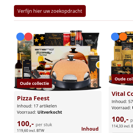
Verfijn hier uw zoekopdracht
Oude col
Oude collectie
Vital C
Pizza Feest
Inhoud: 57
Inhoud: 17 artikelen
Voorraad:
Voorraad:
Uitverkocht
100,-
p
100,-
per stuk
114,33
incl.
Inhoud
119,60
incl. BTW