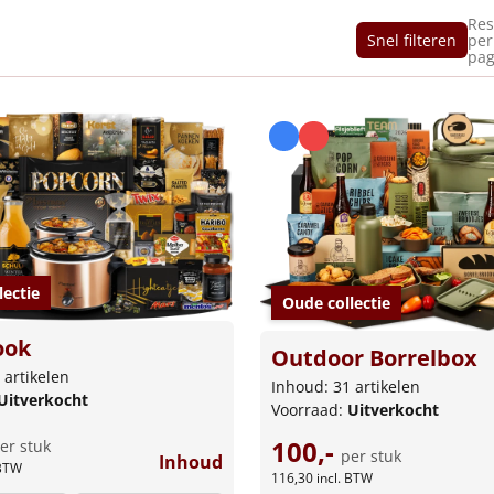
Res
Snel filteren
per
pag
lectie
Oude collectie
ook
Outdoor Borrelbox
 artikelen
Inhoud: 31 artikelen
Uitverkocht
Voorraad:
Uitverkocht
100,-
er stuk
per stuk
Inhoud
 BTW
116,30
incl. BTW