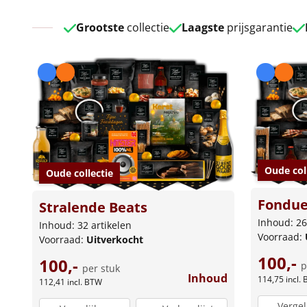
Grootste
collectie
Laagste
prijsgarantie
Oude col
Oude collectie
Fondue
Stralende Beats
Inhoud: 26
Inhoud: 32 artikelen
Voorraad:
Voorraad:
Uitverkocht
100,-
100,-
p
per stuk
Inhoud
114,75
incl.
112,41
incl. BTW
Vergel