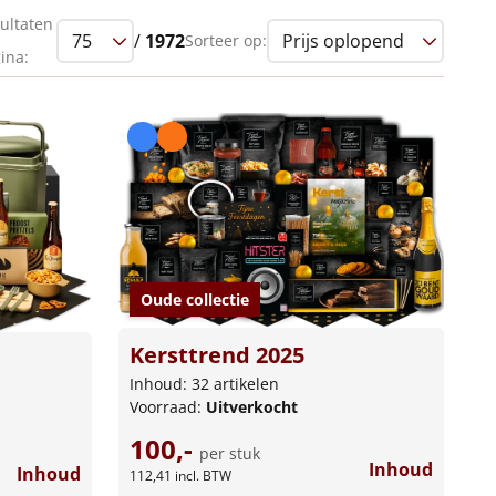
ultaten
/
1972
Sorteer op:
ina:
Oude collectie
Kersttrend 2025
Inhoud: 32 artikelen
Voorraad:
Uitverkocht
100,-
per stuk
Inhoud
Inhoud
112,41
incl. BTW