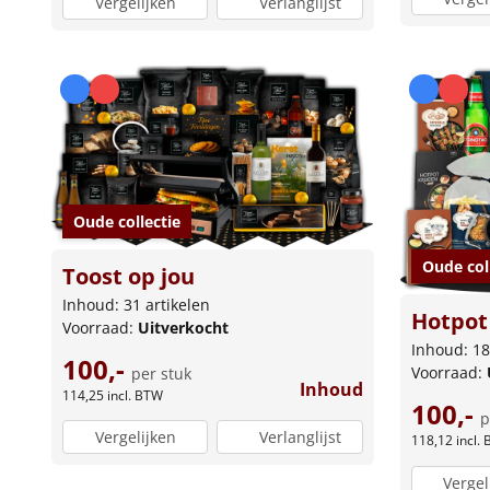
Vergelijken
Verlanglijst
Oude collectie
Oude col
Toost op jou
Inhoud: 31 artikelen
Hotpot 
Voorraad:
Uitverkocht
Inhoud: 18
100,-
Voorraad:
per stuk
Inhoud
114,25
incl. BTW
100,-
p
Vergelijken
Verlanglijst
118,12
incl.
Vergel