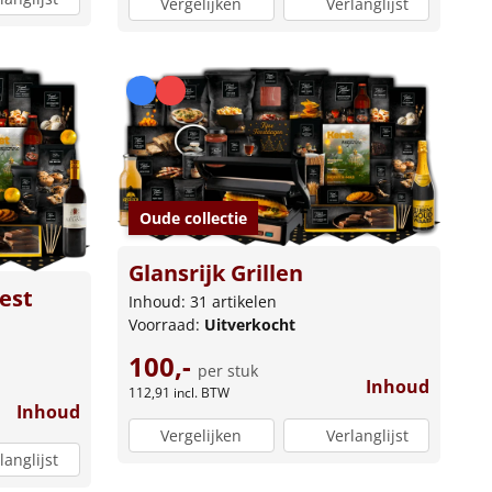
Vergelijken
Verlanglijst
Oude collectie
Glansrijk Grillen
est
Inhoud: 31 artikelen
Voorraad:
Uitverkocht
100,-
per stuk
Inhoud
112,91
incl. BTW
Inhoud
Vergelijken
Verlanglijst
langlijst