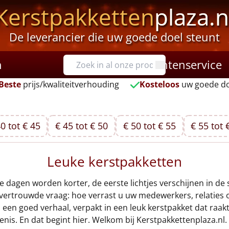
Kerstpakketten
plaza.n
De leverancier die uw goede doel steunt
n
Klantenservice
Beste
prijs/kwaliteitverhouding
Kosteloos
uw goede do
0 tot € 45
€ 45 tot € 50
€ 50 tot € 55
€ 55 tot 
Leuke kerstpakketten
dagen worden korter, de eerste lichtjes verschijnen in de s
trouwde vraag: hoe verrast u uw medewerkers, relaties of 
in een goed verhaal, verpakt in een leuk kerstpakket dat raa
is. En dat begint hier. Welkom bij Kerstpakkettenplaza.nl.