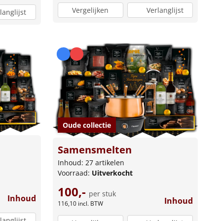
Vergelijken
Verlanglijst
langlijst
Oude collectie
Samensmelten
Inhoud: 27 artikelen
Voorraad:
Uitverkocht
100,-
per stuk
Inhoud
Inhoud
116,10
incl. BTW
langlijst