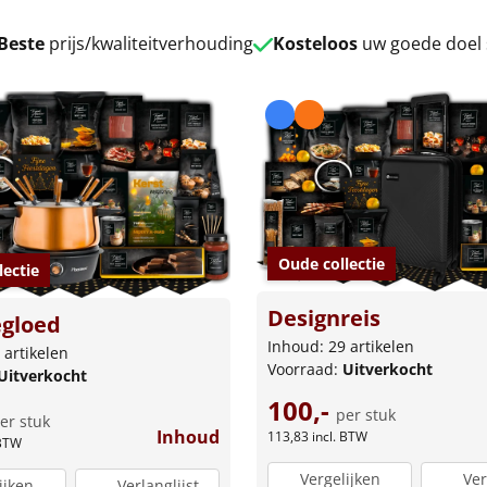
Beste
prijs/kwaliteitverhouding
Kosteloos
uw goede doel
Oude collectie
lectie
Designreis
gloed
Inhoud: 29 artikelen
 artikelen
Voorraad:
Uitverkocht
Uitverkocht
100,-
per stuk
er stuk
Inhoud
113,83
incl. BTW
 BTW
Vergelijken
Ver
ijken
Verlanglijst