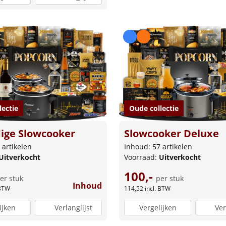
lectie
Oude collectie
ige Slowcooker
Slowcooker Deluxe
 artikelen
Inhoud: 57 artikelen
Uitverkocht
Voorraad:
Uitverkocht
100,-
er stuk
per stuk
Inhoud
 BTW
114,52
incl. BTW
ijken
Verlanglijst
Vergelijken
Ver