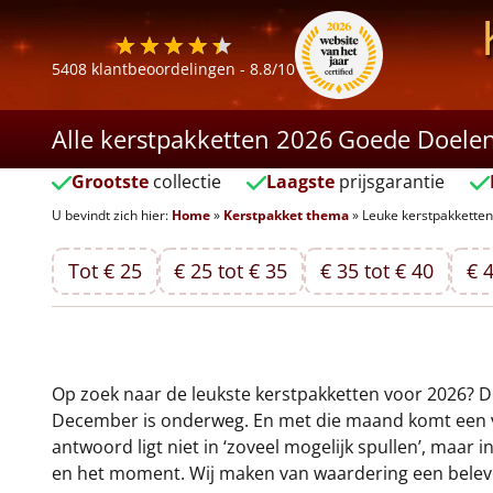
5408
klantbeoordelingen -
8.8
/10
Alle kerstpakketten 2026
Goede Doele
Grootste
collectie
Laagste
prijsgarantie
U bevindt zich hier:
Home
»
Kerstpakket thema
»
Leuke kerstpakketten
Tot € 25
€ 25 tot € 35
€ 35 tot € 40
€ 4
Op zoek naar de leukste kerstpakketten voor 2026? De 
December is onderweg. En met die maand komt een ver
antwoord ligt niet in ‘zoveel mogelijk spullen’, maar 
en het moment. Wij maken van waardering een beleven