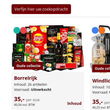
Verfijn hier uw zoekopdracht
Oude collectie
Oude col
Borrelrijk
Windli
Inhoud: 26 artikelen
Inhoud: 10
Voorraad:
Uitverkocht
Voorraad:
35,-
35,-
per stuk
per
Inhoud
40,04
incl. BTW
40,25
incl. 