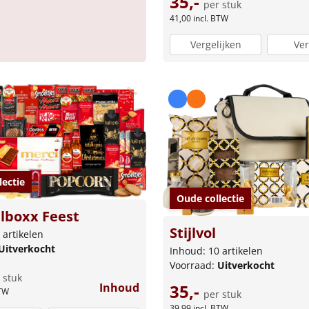
35,-
per stuk
41,00
incl. BTW
Vergelijken
Ver
lectie
Oude collectie
lboxx Feest
Stijlvol
 artikelen
Uitverkocht
Inhoud: 10 artikelen
Voorraad:
Uitverkocht
 stuk
35,-
Inhoud
BTW
per stuk
39,99
incl. BTW