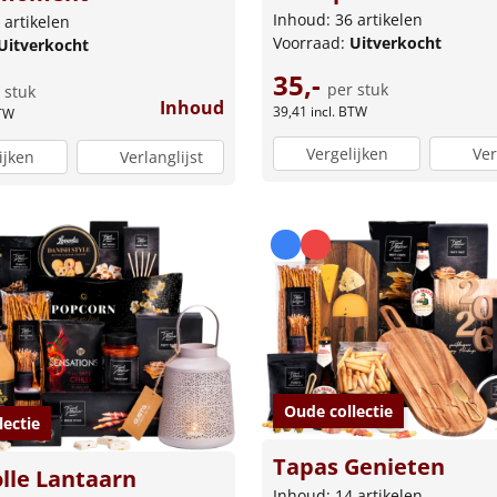
Inhoud: 36 artikelen
 artikelen
Voorraad:
Uitverkocht
Uitverkocht
35,-
per stuk
 stuk
Inhoud
39,41
incl. BTW
BTW
Vergelijken
Ver
ijken
Verlanglijst
Oude collectie
lectie
Tapas Genieten
lle Lantaarn
Inhoud: 14 artikelen