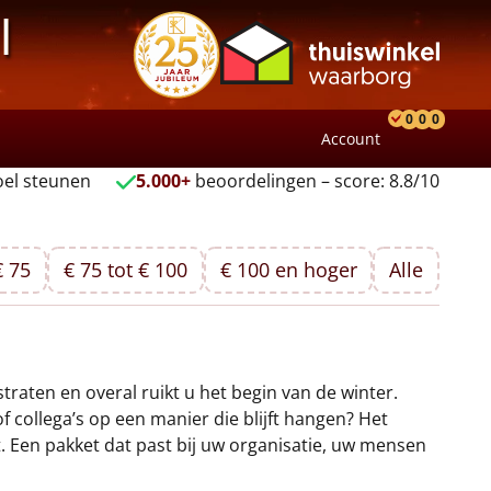
l
0
0
0
Account
Product
Verlang
Wink
el steunen
5.000+
beoordelingen – score: 8.8/10
€ 75
€ 75 tot € 100
€ 100 en hoger
Alle
traten en overal ruikt u het begin van de winter.
collega’s op een manier die blijft hangen? Het
kt. Een pakket dat past bij uw organisatie, uw mensen