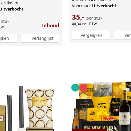
 artikelen
Voorraad:
Uitverkocht
Uitverkocht
35,-
per stuk
 stuk
40,34
incl. BTW
Inhoud
BTW
Vergelijken
Ver
ijken
Verlanglijst