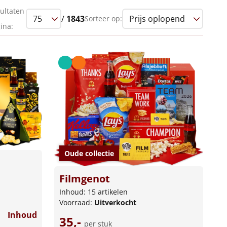
ultaten
/
1843
Sorteer op:
ina:
Oude collectie
Filmgenot
Inhoud: 15 artikelen
Voorraad:
Uitverkocht
Inhoud
35,-
per stuk