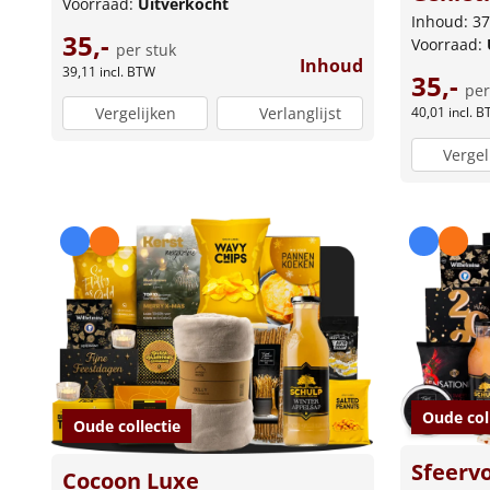
Voorraad:
Uitverkocht
Inhoud: 37
35,-
Voorraad:
per stuk
Inhoud
39,11
incl. BTW
35,-
per
Vergelijken
Verlanglijst
40,01
incl. 
Vergel
Oude col
Oude collectie
Sfeervo
Cocoon Luxe