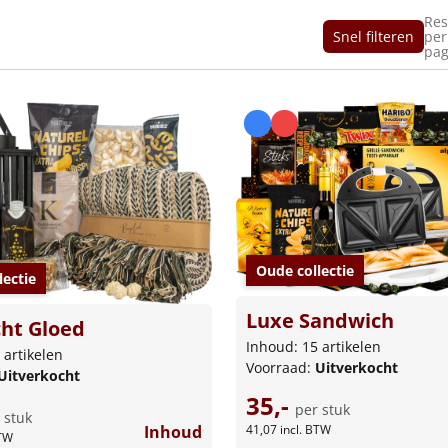
Res
Snel filteren
per
pag
Oude collectie
lectie
Luxe Sandwich
cht Gloed
Inhoud: 15 artikelen
 artikelen
Voorraad:
Uitverkocht
Uitverkocht
35,-
per stuk
 stuk
Inhoud
41,07
incl. BTW
BTW