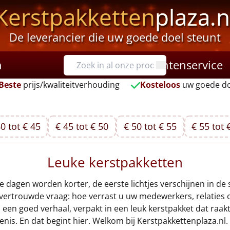
Kerstpakketten
plaza.n
De leverancier die uw goede doel steunt
n
Klantenservice
Beste
prijs/kwaliteitverhouding
Kosteloos
uw goede do
0 tot € 45
€ 45 tot € 50
€ 50 tot € 55
€ 55 tot 
Leuke kerstpakketten
dagen worden korter, de eerste lichtjes verschijnen in de s
trouwde vraag: hoe verrast u uw medewerkers, relaties of 
in een goed verhaal, verpakt in een leuk kerstpakket dat raa
is. En dat begint hier. Welkom bij Kerstpakkettenplaza.nl.