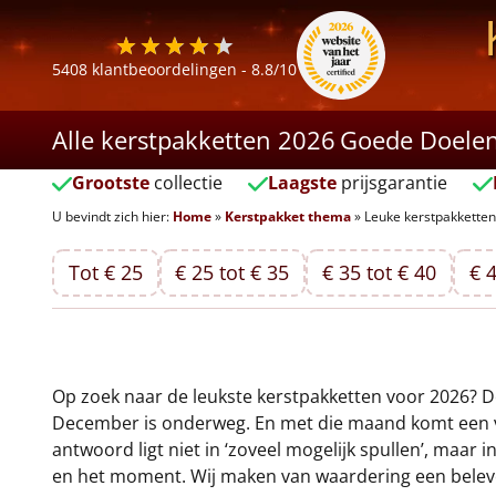
5408
klantbeoordelingen -
8.8
/10
Alle kerstpakketten 2026
Goede Doele
Grootste
collectie
Laagste
prijsgarantie
U bevindt zich hier:
Home
»
Kerstpakket thema
»
Leuke kerstpakketten
Tot € 25
€ 25 tot € 35
€ 35 tot € 40
€ 4
Op zoek naar de leukste kerstpakketten voor 2026? De 
December is onderweg. En met die maand komt een ver
antwoord ligt niet in ‘zoveel mogelijk spullen’, maar 
en het moment. Wij maken van waardering een beleven