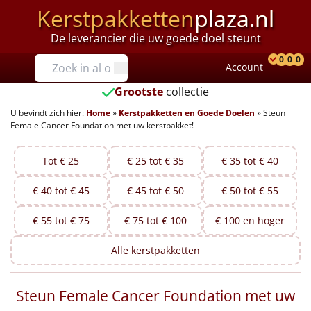
Kerstpakketten
plaza.nl
De leverancier die uw goede doel steunt
Prijzen
0
0
0
Account
Prod
Ver
W
Tot €25
Grootste
collectie
U bevindt zich hier:
Home
»
Kerstpakketten en Goede Doelen
»
Steun
€25 tot €35
Female Cancer Foundation met uw kerstpakket!
€35 tot €40
Tot € 25
€ 25 tot € 35
€ 35 tot € 40
€40 tot €45
€ 40 tot € 45
€ 45 tot € 50
€ 50 tot € 55
€45 tot €50
€ 55 tot € 75
€ 75 tot € 100
€ 100 en hoger
€50 tot €55
Alle
kerstpakketten
€55 tot €75
Steun Female Cancer Foundation met uw