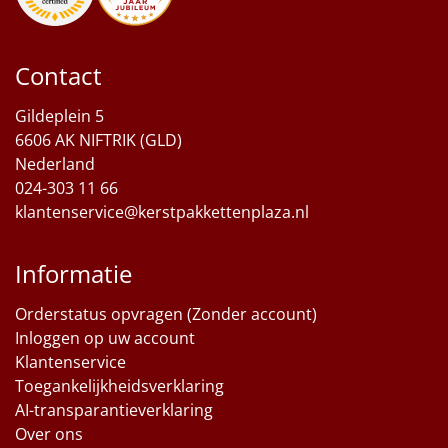
Sinterklaaspakketten
Contact
Particulier
Gildeplein 5
Kerstgeschenken 2026
6606 AK NIFTRIK (GLD)
Nederland
Relatiegeschenken
024-303 11 66
klantenservice@kerstpakkettenplaza.nl
Cadeaubon
Informatie
Per stuk
Orderstatus opvragen (Zonder account)
Alle overige
Inloggen op uw account
Klantenservice
Toegankelijkheidsverklaring
AI-transparantieverklaring
Over ons