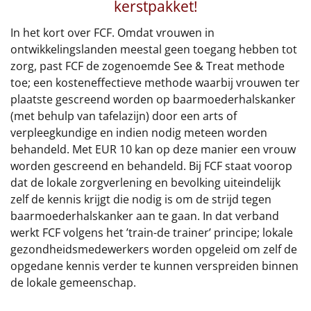
€75 tot €100
kerstpakket!
In het kort over FCF. Omdat vrouwen in
€100 en hoger
ontwikkelingslanden meestal geen toegang hebben tot
zorg, past FCF de zogenoemde See & Treat methode
Alle kerstpakketten 2026
toe; een kosteneffectieve methode waarbij vrouwen ter
plaatste gescreend worden op baarmoederhalskanker
Thema
(met behulp van tafelazijn) door een arts of
Origineel
verpleegkundige en indien nodig meteen worden
behandeld. Met EUR 10 kan op deze manier een vrouw
Rituals
worden gescreend en behandeld. Bij FCF staat voorop
dat de lokale zorgverlening en bevolking uiteindelijk
Luxe
zelf de kennis krijgt die nodig is om de strijd tegen
baarmoederhalskanker aan te gaan. In dat verband
Mannen
werkt FCF volgens het ’train-de trainer’ principe; lokale
gezondheidsmedewerkers worden opgeleid om zelf de
Vrouwen
opgedane kennis verder te kunnen verspreiden binnen
de lokale gemeenschap.
Duurzaam