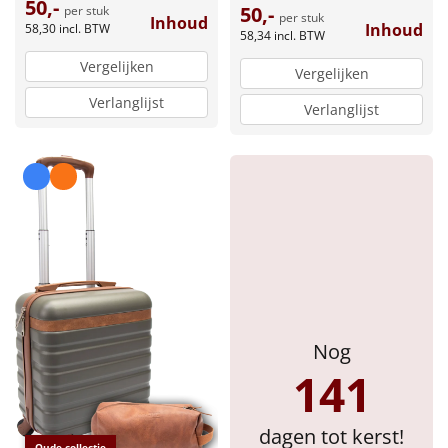
50,-
50,-
per stuk
per stuk
Inhoud
Inhoud
58,30
incl. BTW
Sinterklaaspakketten
58,34
incl. BTW
Vergelijken
Vergelijken
Particulier
Verlanglijst
Verlanglijst
Kerstgeschenken 2026
Relatiegeschenken
Cadeaubon
Per stuk
Alle overige
Nog
141
dagen tot kerst!
Oude collectie