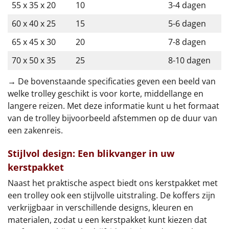
55 x 35 x 20
10
3-4 dagen
60 x 40 x 25
15
5-6 dagen
65 x 45 x 30
20
7-8 dagen
70 x 50 x 35
25
8-10 dagen
→
De bovenstaande specificaties geven een beeld van
welke trolley geschikt is voor korte, middellange en
langere reizen. Met deze informatie kunt u het formaat
van de trolley bijvoorbeeld afstemmen op de duur van
een zakenreis.
Stijlvol design: Een blikvanger in uw
kerstpakket
Naast het praktische aspect biedt ons kerstpakket met
een trolley ook een stijlvolle uitstraling. De koffers zijn
verkrijgbaar in verschillende designs, kleuren en
materialen, zodat u een kerstpakket kunt kiezen dat