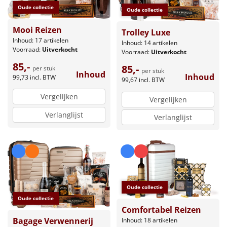
Oude collectie
Oude collectie
Mooi Reizen
Trolley Luxe
Inhoud: 17 artikelen
Inhoud: 14 artikelen
Voorraad:
Uitverkocht
Voorraad:
Uitverkocht
85,-
85,-
per stuk
per stuk
Inhoud
Inhoud
99,73
incl. BTW
99,67
incl. BTW
Vergelijken
Vergelijken
Verlanglijst
Verlanglijst
Oude collectie
Oude collectie
Comfortabel Reizen
Bagage Verwennerij
Inhoud: 18 artikelen