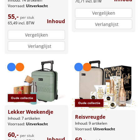
Inhoud: 14 artikelen
70,71
incl. BTW
Voorraad:
Uitverkocht
Vergelijken
55,-
per stuk
Inhoud
65,49
incl. BTW
Verlanglijst
Vergelijken
Verlanglijst
Oude collectie
Oude collectie
Lekker Weekendje
Reisvreugde
Inhoud: 7 artikelen
Inhoud: 9 artikelen
Voorraad:
Uitverkocht
Voorraad:
Uitverkocht
60,-
per stuk
60,-
Inhoud