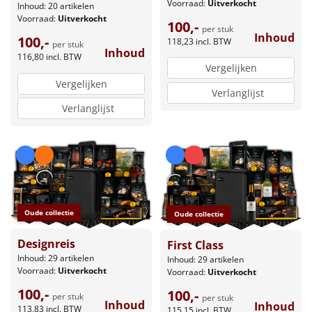
Voorraad:
Uitverkocht
Inhoud: 20 artikelen
Voorraad:
Uitverkocht
100,-
per stuk
Inhoud
100,-
118,23
incl. BTW
per stuk
Inhoud
116,80
incl. BTW
Vergelijken
Vergelijken
Verlanglijst
Verlanglijst
Oude collectie
Oude collectie
Designreis
First Class
Inhoud: 29 artikelen
Inhoud: 29 artikelen
Voorraad:
Uitverkocht
Voorraad:
Uitverkocht
100,-
100,-
per stuk
per stuk
Inhoud
Inhoud
113,83
incl. BTW
115,15
incl. BTW