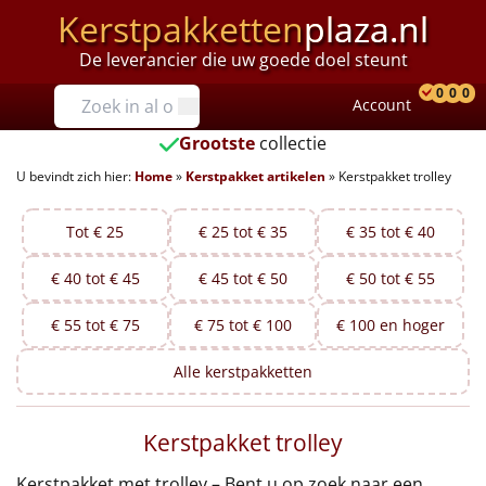
Kerstpakketten
plaza.nl
De leverancier die uw goede doel steunt
Prijzen
0
0
0
Account
Prod
Ver
W
Tot €25
Grootste
collectie
U bevindt zich hier:
Home
»
Kerstpakket artikelen
»
Kerstpakket trolley
€25 tot €35
€35 tot €40
Tot € 25
€ 25 tot € 35
€ 35 tot € 40
€ 40 tot € 45
€ 45 tot € 50
€ 50 tot € 55
€40 tot €45
€ 55 tot € 75
€ 75 tot € 100
€ 100 en hoger
€45 tot €50
Alle
kerstpakketten
€50 tot €55
Kerstpakket trolley
€55 tot €75
Kerstpakket met trolley – Bent u op zoek naar een