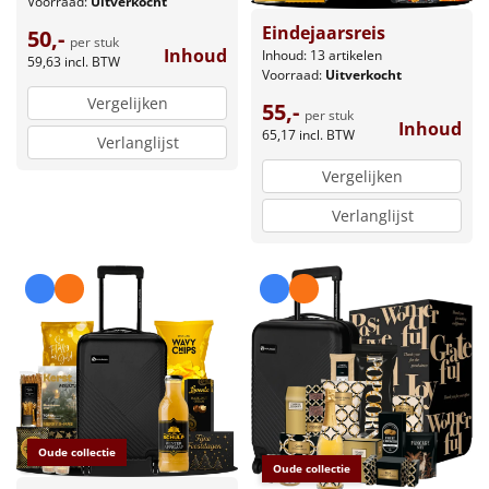
Voorraad:
Uitverkocht
Eindejaarsreis
50,-
per stuk
Inhoud
Inhoud: 13 artikelen
59,63
incl. BTW
Voorraad:
Uitverkocht
Vergelijken
55,-
per stuk
Inhoud
65,17
incl. BTW
Verlanglijst
Vergelijken
Verlanglijst
Oude collectie
Oude collectie