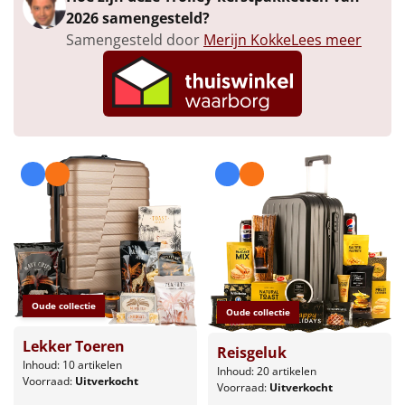
Borrelplank
2026 samengesteld?
Samengesteld door
Merijn Kokke
Lees meer
Warmtekussen
NIEUW
Slowcooker
POPULAIR
Noodradio
NIEUW
Deken (fleece plaid)
Alle artikelen
Overige
Ideeën
Oude collectie
Oude collectie
Lekker Toeren
Personeel
Reisgeluk
Inhoud: 10 artikelen
Inhoud: 20 artikelen
Voorraad:
Uitverkocht
Voorraad:
Uitverkocht
Doe het zelf