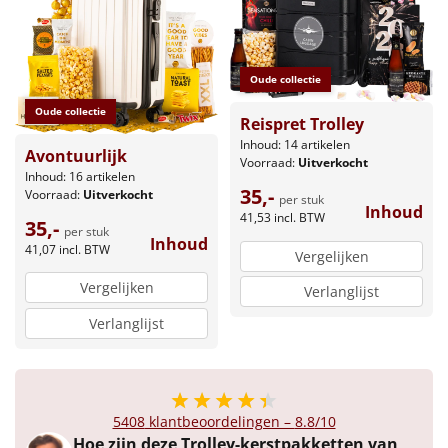
Leuke
Goedkope
Oude collectie
Oude collectie
Reispret Trolley
Uniek
Inhoud: 14 artikelen
Avontuurlijk
Voorraad:
Uitverkocht
Alle thema's
Inhoud: 16 artikelen
35,-
Voorraad:
Uitverkocht
per stuk
Inhoud
Artikel
41,53
incl. BTW
35,-
per stuk
Inhoud
41,07
incl. BTW
Vergelijken
Hitster
NIEUW
Vergelijken
Verlanglijst
Pizzarette
Verlanglijst
Tas
Wake up light
NIEUW
5408
klantbeoordelingen –
8.8
/10
Hoe zijn deze Trolley-kerstpakketten van