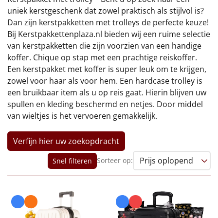
€75 tot €100
uniek kerstgeschenk dat zowel praktisch als stijlvol is?
Dan zijn kerstpakketten met trolleys de perfecte keuze!
€100 en hoger
Bij Kerstpakkettenplaza.nl bieden wij een ruime selectie
van kerstpakketten die zijn voorzien van een handige
Alle kerstpakketten 2026
koffer. Chique op stap met een prachtige reiskoffer.
Een kerstpakket met koffer is super leuk om te krijgen,
Thema
zowel voor haar als voor hem. Een hardcase trolley is
een bruikbaar item als u op reis gaat. Hierin blijven uw
Origineel
spullen en kleding beschermd en netjes. Door middel
van wieltjes is het vervoeren gemakkelijk.
Rituals
Luxe
Verfijn hier uw zoekopdracht
Sorteer op:
Snel filteren
Mannen
Vrouwen
Duurzaam