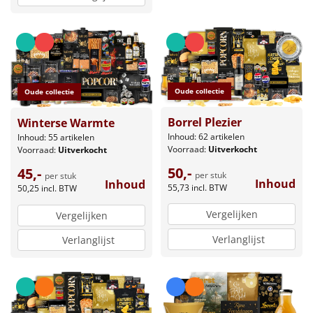
Oude collectie
Oude collectie
Borrel Plezier
Winterse Warmte
Inhoud: 62 artikelen
Inhoud: 55 artikelen
Voorraad:
Uitverkocht
Voorraad:
Uitverkocht
50,-
45,-
per stuk
per stuk
Inhoud
Inhoud
55,73
incl. BTW
50,25
incl. BTW
Vergelijken
Vergelijken
Verlanglijst
Verlanglijst