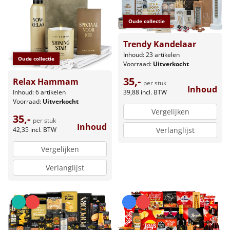
Oude collectie
Trendy Kandelaar
Inhoud: 23 artikelen
Oude collectie
Voorraad:
Uitverkocht
35,-
Relax Hammam
per stuk
Inhoud
Inhoud: 6 artikelen
39,88
incl. BTW
Voorraad:
Uitverkocht
Vergelijken
35,-
per stuk
Inhoud
42,35
incl. BTW
Verlanglijst
Vergelijken
Verlanglijst