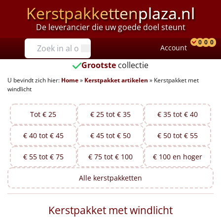
Kerstpakketten
plaza.nl
De leverancier die uw goede doel steunt
Prijzen
0
0
0
Account
Prod
Ver
W
Tot €25
Grootste
collectie
U bevindt zich hier:
Home
»
Kerstpakket artikelen
»
Kerstpakket met
€25 tot €35
windlicht
€35 tot €40
Tot € 25
€ 25 tot € 35
€ 35 tot € 40
€40 tot €45
€ 40 tot € 45
€ 45 tot € 50
€ 50 tot € 55
€45 tot €50
€ 55 tot € 75
€ 75 tot € 100
€ 100 en hoger
€50 tot €55
Alle
kerstpakketten
€55 tot €75
Kerstpakket met windlicht