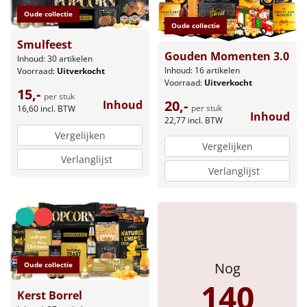
Borrelplank
Oude collectie
Oude collectie
Warmtekussen
NIEUW
Smulfeest
Gouden Momenten 3.0
Inhoud: 30 artikelen
Slowcooker
Inhoud: 16 artikelen
Voorraad:
Uitverkocht
POPULAIR
Voorraad:
Uitverkocht
15,-
per stuk
20,-
Noodradio
Inhoud
NIEUW
per stuk
16,60
incl. BTW
Inhoud
22,77
incl. BTW
Vergelijken
Deken (fleece plaid)
Vergelijken
Verlanglijst
Verlanglijst
Alle artikelen
Overige
Ideeën
Personeel
Nog
Oude collectie
140
Kerst Borrel
Doe het zelf