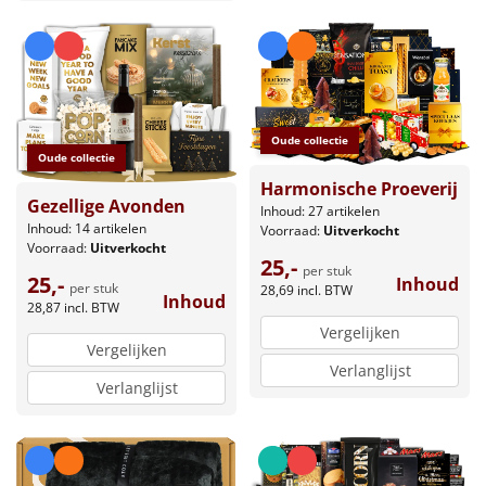
Oude collectie
Oude collectie
Harmonische Proeverij
Gezellige Avonden
Inhoud: 27 artikelen
Inhoud: 14 artikelen
Voorraad:
Uitverkocht
Voorraad:
Uitverkocht
25,-
per stuk
25,-
Inhoud
per stuk
28,69
incl. BTW
Inhoud
28,87
incl. BTW
Vergelijken
Vergelijken
Verlanglijst
Verlanglijst