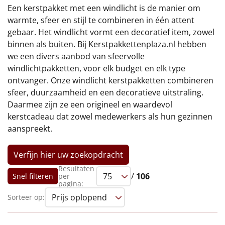
€75 tot €100
Een kerstpakket met een windlicht is de manier om
warmte, sfeer en stijl te combineren in één attent
€100 en hoger
gebaar. Het windlicht vormt een decoratief item, zowel
binnen als buiten. Bij Kerstpakkettenplaza.nl hebben
Alle kerstpakketten 2026
we een divers aanbod van sfeervolle
windlichtpakketten, voor elk budget en elk type
Thema
ontvanger. Onze windlicht kerstpakketten combineren
sfeer, duurzaamheid en een decoratieve uitstraling.
Origineel
Daarmee zijn ze een origineel en waardevol
kerstcadeau dat zowel medewerkers als hun gezinnen
Rituals
aanspreekt.
Luxe
Verfijn hier uw zoekopdracht
Mannen
Resultaten
/
106
Snel filteren
per
pagina:
Vrouwen
Sorteer op:
Duurzaam