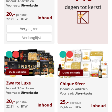
Inhoud: 37 artikelen
Voorraad:
Uitverkocht
dagen tot kerst!
Sinterklaaspakketten
20,-
per stuk
Inhoud
22,21
incl. BTW
Particulier
Vergelijken
Kerstgeschenken 2026
Verlanglijst
Relatiegeschenken
Cadeaubon
Per stuk
Oude collectie
Oude collectie
Alle overige
Zwarte Luxe
Chique Sfeer
Inhoud: 37 artikelen
Inhoud: 22 artikelen
Voorraad:
Uitverkocht
Voorraad:
Uitverkocht
20,-
25,-
per stuk
per stuk
Inhoud
Inhoud
22,21
incl. BTW
27,66
incl. BTW