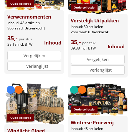
Oude collectie
Oude collectie
Verwenmomenten
Vorstelijk Uitpakken
Inhoud: 48 artikelen
Inhoud: 30 artikelen
Voorraad:
Uitverkocht
Voorraad:
Uitverkocht
35,-
per stuk
35,-
Inhoud
per stuk
39,19
incl. BTW
Inhoud
39,88
incl. BTW
Vergelijken
Vergelijken
Verlanglijst
Verlanglijst
Oude collectie
Oude collectie
Winterse Proeverij
Inhoud: 48 artikelen
Windlicht Gloed