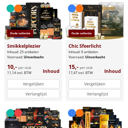
Leuke
Goedkope
Oude collectie
Oude collectie
Uniek
Smikkelplezier
Chic Sfeerlicht
Alle thema's
Inhoud: 25 artikelen
Inhoud: 9 artikelen
Voorraad:
Uitverkocht
Voorraad:
Uitverkocht
Artikel
10,-
15,-
per stuk
per stuk
Inhoud
Inhoud
11,14
incl. BTW
17,47
incl. BTW
Hitster
NIEUW
Vergelijken
Vergelijken
Pizzarette
Verlanglijst
Verlanglijst
Tas
Wake up light
NIEUW