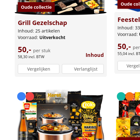
Oude col
Oude collectie
Feestel
Grill Gezelschap
Inhoud: 33
Inhoud: 25 artikelen
Voorraad:
Voorraad:
Uitverkocht
50,-
50,-
per
per stuk
55,04
incl. 
Inhoud
58,30
incl. BTW
Vergel
Vergelijken
Verlanglijst