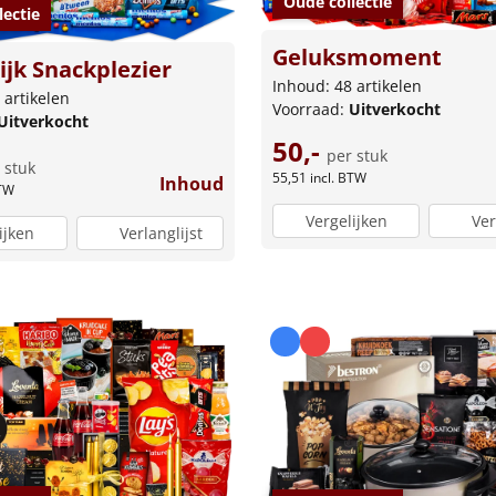
Oude collectie
lectie
Geluksmoment
ijk Snackplezier
Inhoud: 48 artikelen
 artikelen
Voorraad:
Uitverkocht
Uitverkocht
50,-
per stuk
 stuk
55,51
incl. BTW
Inhoud
BTW
Vergelijken
Ver
ijken
Verlanglijst