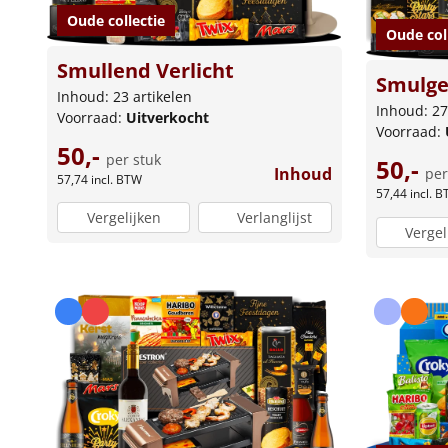
Oude collectie
Oude col
Smullend Verlicht
Smulge
Inhoud: 23 artikelen
Inhoud: 27
Voorraad:
Uitverkocht
Voorraad:
50,-
per stuk
50,-
Inhoud
per
57,74
incl. BTW
57,44
incl. 
Vergelijken
Verlanglijst
Vergel