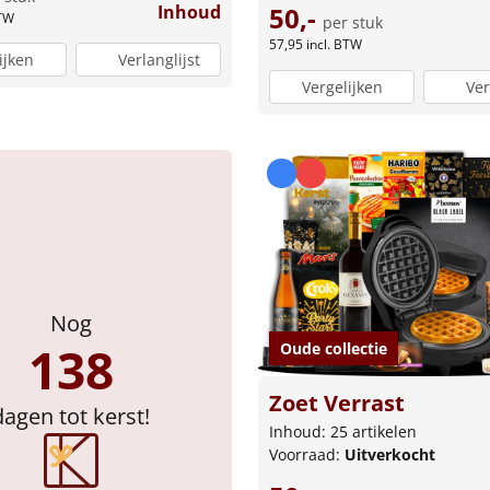
Inhoud
50,-
BTW
per stuk
57,95
incl. BTW
ijken
Verlanglijst
Vergelijken
Ver
Nog
138
Oude collectie
Zoet Verrast
dagen tot kerst!
Inhoud: 25 artikelen
Voorraad:
Uitverkocht