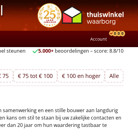
l
0
0
0
Account
Product
Verlang
Wink
el steunen
5.000+
beoordelingen – score: 8.8/10
€ 75
€ 75 tot € 100
€ 100 en hoger
Alle
n samenwerking en een stille bouwer aan langdurig
en kans om stil te staan bij uw zakelijke contacten en
eer dan 20 jaar om hun waardering tastbaar te