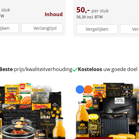
50,-
 stuk
per stuk
Inhoud
BTW
56,36
incl. BTW
ijken
Verlanglijst
Vergelijken
Ver
Beste
prijs/kwaliteitverhouding
Kosteloos
uw goede doel