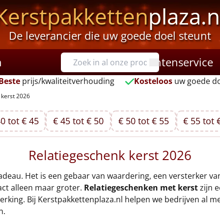
Kerstpakketten
plaza.n
De leverancier die uw goede doel steunt
n
Klantenservice
Beste
prijs/kwaliteitverhouding
Kosteloos
uw goede do
 kerst 2026
0 tot € 45
€ 45 tot € 50
€ 50 tot € 55
€ 55 tot 
Relatiegeschenk kerst 2026
deau. Het is een gebaar van waardering, een versterker va
ct alleen maar groter.
Relatiegeschenken met kerst
zijn e
erking. Bij Kerstpakkettenplaza.nl helpen we bedrijven al m
n.