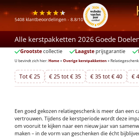
5408
klantbeoordelingen -
8.8
/10
Alle kerstpakketten 2026
Goede Doele
Grootste
collectie
Laagste
prijsgarantie
U bevindt zich hier:
Home
»
Overige kerstpakketten
»
Relatiegeschenk
Tot € 25
€ 25 tot € 35
€ 35 tot € 40
€ 4
Een goed gekozen relatiegeschenk is meer dan een ca
vertrouwen. Tijdens de kerstperiode wordt deze impa
om vooruit te kijken naar een nieuw jaar van samenw
maken – in de vorm van geschenken die écht bijblijve