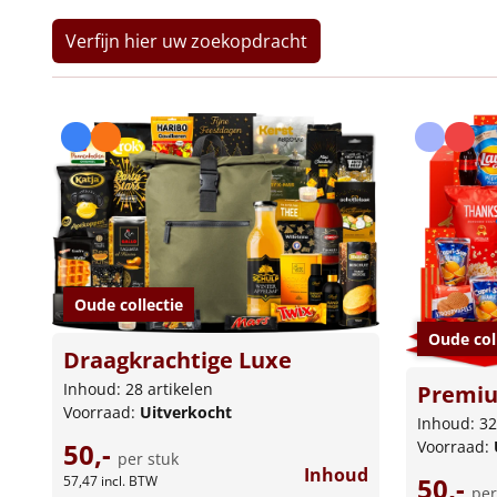
Verfijn hier uw zoekopdracht
Oude collectie
Oude col
Draagkrachtige Luxe
Inhoud: 28 artikelen
Premi
Voorraad:
Uitverkocht
Inhoud: 32
50,-
Voorraad:
per stuk
Inhoud
50,-
57,47
incl. BTW
per