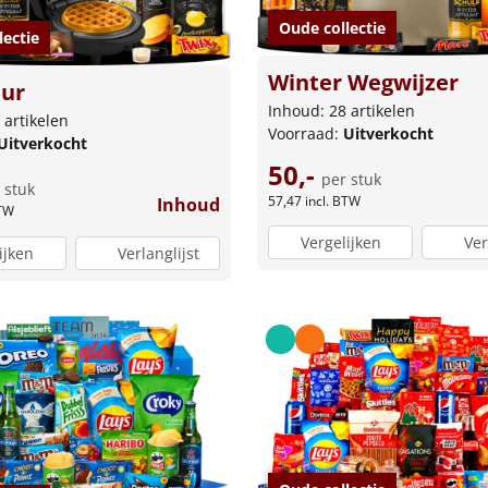
Oude collectie
lectie
Winter Wegwijzer
ur
Inhoud: 28 artikelen
 artikelen
Voorraad:
Uitverkocht
Uitverkocht
50,-
per stuk
 stuk
57,47
incl. BTW
Inhoud
BTW
Vergelijken
Ver
ijken
Verlanglijst