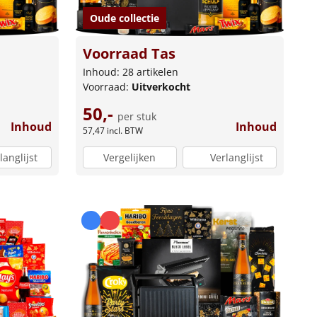
Oude collectie
Voorraad Tas
Inhoud: 28 artikelen
Voorraad:
Uitverkocht
50,-
per stuk
Inhoud
Inhoud
57,47
incl. BTW
langlijst
Vergelijken
Verlanglijst