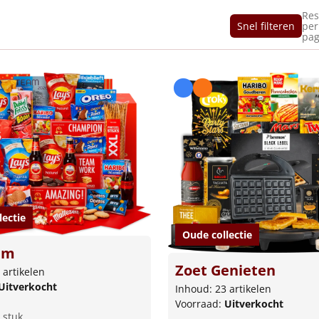
Res
Snel filteren
per
pag
lectie
Oude collectie
um
Zoet Genieten
 artikelen
Uitverkocht
Inhoud: 23 artikelen
Voorraad:
Uitverkocht
 stuk