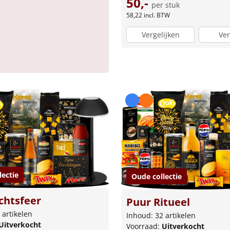
50,-
per stuk
58,22
incl. BTW
Vergelijken
Ver
lectie
Oude collectie
chtsfeer
Puur Ritueel
 artikelen
Inhoud: 32 artikelen
Uitverkocht
Voorraad:
Uitverkocht