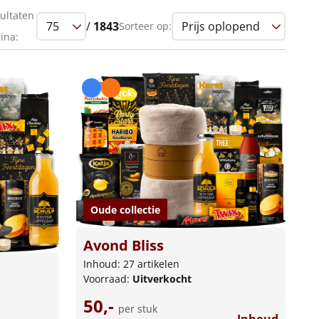
ultaten
/
1843
Sorteer op:
ina:
Oude collectie
Avond Bliss
Inhoud: 27 artikelen
Voorraad:
Uitverkocht
50,-
per stuk
Inhoud