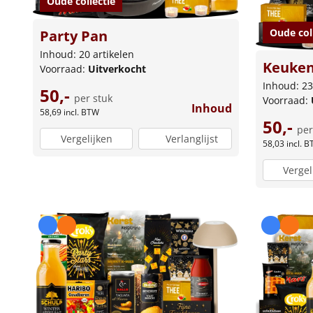
Oude collectie
Oude col
Party Pan
Inhoud: 20 artikelen
Keuken
Voorraad:
Uitverkocht
Inhoud: 23
50,-
per stuk
Voorraad:
Inhoud
58,69
incl. BTW
50,-
per
Vergelijken
Verlanglijst
58,03
incl. 
Vergel