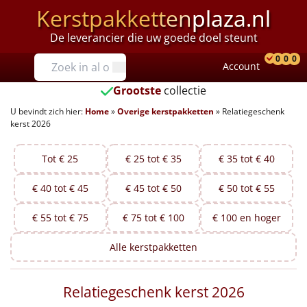
Kerstpakketten
plaza.nl
De leverancier die uw goede doel steunt
Prijzen
0
0
0
Account
Prod
Ver
W
Tot €25
Grootste
collectie
U bevindt zich hier:
Home
»
Overige kerstpakketten
»
Relatiegeschenk
€25 tot €35
kerst 2026
€35 tot €40
Tot € 25
€ 25 tot € 35
€ 35 tot € 40
€40 tot €45
€ 40 tot € 45
€ 45 tot € 50
€ 50 tot € 55
€45 tot €50
€ 55 tot € 75
€ 75 tot € 100
€ 100 en hoger
€50 tot €55
Alle
kerstpakketten
€55 tot €75
Relatiegeschenk kerst 2026