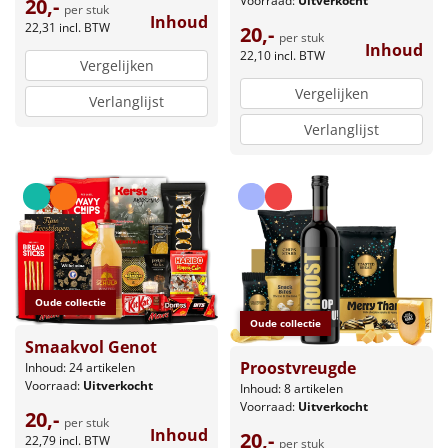
Voorraad:
Uitverkocht
20,-
per stuk
Inhoud
22,31
incl. BTW
20,-
per stuk
Inhoud
22,10
incl. BTW
Vergelijken
Vergelijken
Verlanglijst
Verlanglijst
Oude collectie
Oude collectie
Smaakvol Genot
Proostvreugde
Inhoud: 24 artikelen
Voorraad:
Uitverkocht
Inhoud: 8 artikelen
Voorraad:
Uitverkocht
20,-
per stuk
Inhoud
20,-
22,79
incl. BTW
per stuk