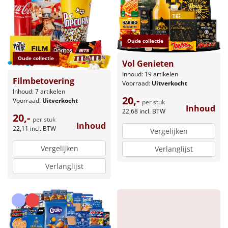
Borrelplank
Warmtekussen
NIEUW
Oude collectie
Slowcooker
POPULAIR
Oude collectie
Vol Genieten
Inhoud: 19 artikelen
Noodradio
NIEUW
Filmbetovering
Voorraad:
Uitverkocht
Inhoud: 7 artikelen
20,-
Deken (fleece plaid)
Voorraad:
Uitverkocht
per stuk
Inhoud
22,68
incl. BTW
20,-
per stuk
Inhoud
Alle artikelen
22,11
incl. BTW
Vergelijken
Overige
Vergelijken
Verlanglijst
Verlanglijst
Ideeën
Personeel
Doe het zelf