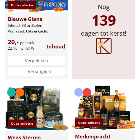
Nog
Oude collectie
Sinterklaaspakketten
139
Blauwe Glans
Particulier
Inhoud: 33 artikelen
Voorraad:
Uitverkocht
dagen tot kerst!
Kerstgeschenken 2026
20,-
per stuk
Inhoud
22,16
incl. BTW
Relatiegeschenken
Vergelijken
Cadeaubon
Verlanglijst
Per stuk
Alle overige
Oude collectie
Oude collectie
Merkenpracht
Wens Sterren