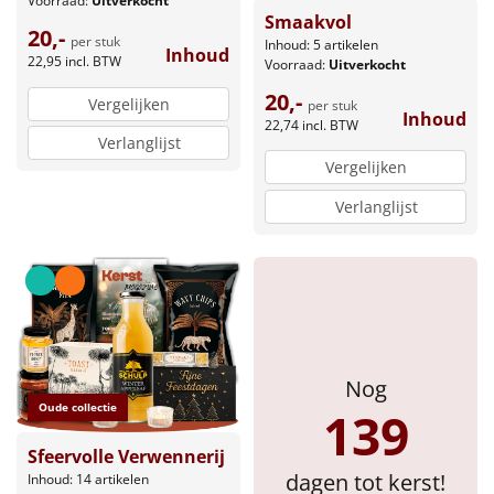
Voorraad:
Uitverkocht
Smaakvol
20,-
per stuk
Inhoud: 5 artikelen
Inhoud
22,95
incl. BTW
Voorraad:
Uitverkocht
20,-
Vergelijken
per stuk
Inhoud
22,74
incl. BTW
Verlanglijst
Vergelijken
Verlanglijst
Nog
Oude collectie
139
Sfeervolle Verwennerij
dagen tot kerst!
Inhoud: 14 artikelen