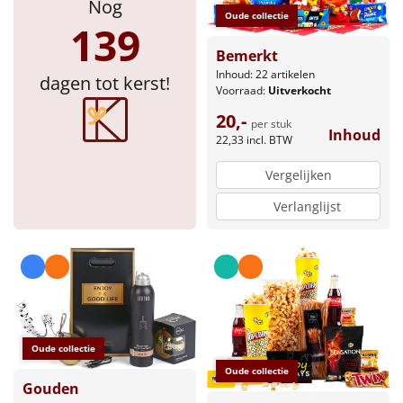
Nog
Oude collectie
139
Bemerkt
Inhoud: 22 artikelen
dagen tot kerst!
Voorraad:
Uitverkocht
20,-
per stuk
Inhoud
22,33
incl. BTW
Vergelijken
Verlanglijst
Oude collectie
Oude collectie
Gouden