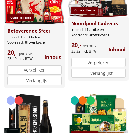
Oude collectie
Oude collectie
Noordpool Cadeaus
Inhoud: 11 artikelen
Betoverende Sfeer
Voorraad:
Uitverkocht
Inhoud: 18 artikelen
Voorraad:
Uitverkocht
20,-
per stuk
Inhoud
20,-
23,32
incl. BTW
per stuk
Inhoud
23,40
incl. BTW
Vergelijken
Vergelijken
Verlanglijst
Verlanglijst