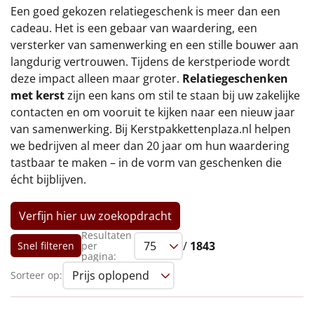
€75 tot €100
Een goed gekozen relatiegeschenk is meer dan een
cadeau. Het is een gebaar van waardering, een
€100 en hoger
versterker van samenwerking en een stille bouwer aan
langdurig vertrouwen. Tijdens de kerstperiode wordt
Alle kerstpakketten 2026
deze impact alleen maar groter.
Relatiegeschenken
met kerst
zijn een kans om stil te staan bij uw zakelijke
Thema
contacten en om vooruit te kijken naar een nieuw jaar
van samenwerking. Bij Kerstpakkettenplaza.nl helpen
Origineel
we bedrijven al meer dan 20 jaar om hun waardering
tastbaar te maken – in de vorm van geschenken die
Rituals
écht bijblijven.
Luxe
Verfijn hier uw zoekopdracht
Mannen
Resultaten
/
1843
Snel filteren
per
pagina:
Vrouwen
Sorteer op:
Duurzaam