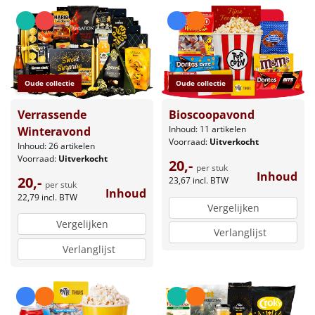
Leuke
Goedkope
Oude collectie
Oude collectie
Uniek
Verrassende
Bioscoopavond
Alle thema's
Inhoud: 11 artikelen
Winteravond
Voorraad:
Uitverkocht
Inhoud: 26 artikelen
Artikel
Voorraad:
Uitverkocht
20,-
per stuk
Inhoud
20,-
23,67
incl. BTW
Hitster
per stuk
NIEUW
Inhoud
22,79
incl. BTW
Vergelijken
Pizzarette
Vergelijken
Verlanglijst
Verlanglijst
Tas
Wake up light
NIEUW