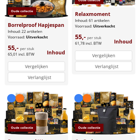
Oude collectie
Oude collectie
Relaxmoment
Inhoud: 61 artikelen
Borrelproof Hapjespan
Voorraad:
Uitverkocht
Inhoud: 22 artikelen
55,-
Voorraad:
Uitverkocht
per stuk
Inhoud
61,78
incl. BTW
55,-
per stuk
Inhoud
65,01
incl. BTW
Vergelijken
Vergelijken
Verlanglijst
Verlanglijst
Oude collectie
Oude collectie