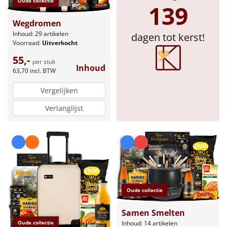
Oude collectie
139
Sinterklaaspakketten
Wegdromen
Inhoud: 29 artikelen
dagen tot kerst!
Particulier
Voorraad:
Uitverkocht
55,-
per stuk
Kerstgeschenken 2026
Inhoud
63,70
incl. BTW
Relatiegeschenken
Vergelijken
Verlanglijst
Cadeaubon
Per stuk
Alle overige
Oude collectie
Samen Smelten
Inhoud: 14 artikelen
Oude collectie