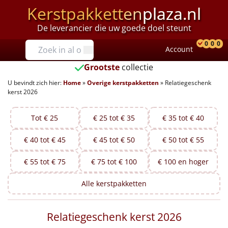
Kerstpakketten
plaza.nl
De leverancier die uw goede doel steunt
Prijzen
0
0
0
Account
Prod
Ver
W
Tot €25
Grootste
collectie
U bevindt zich hier:
Home
»
Overige kerstpakketten
»
Relatiegeschenk
€25 tot €35
kerst 2026
€35 tot €40
Tot € 25
€ 25 tot € 35
€ 35 tot € 40
€40 tot €45
€ 40 tot € 45
€ 45 tot € 50
€ 50 tot € 55
€45 tot €50
€ 55 tot € 75
€ 75 tot € 100
€ 100 en hoger
€50 tot €55
Alle
kerstpakketten
€55 tot €75
Relatiegeschenk kerst 2026