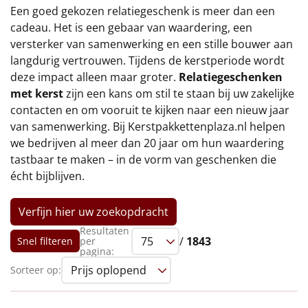
€75 tot €100
Een goed gekozen relatiegeschenk is meer dan een
cadeau. Het is een gebaar van waardering, een
€100 en hoger
versterker van samenwerking en een stille bouwer aan
langdurig vertrouwen. Tijdens de kerstperiode wordt
Alle kerstpakketten 2026
deze impact alleen maar groter.
Relatiegeschenken
met kerst
zijn een kans om stil te staan bij uw zakelijke
Thema
contacten en om vooruit te kijken naar een nieuw jaar
van samenwerking. Bij Kerstpakkettenplaza.nl helpen
Origineel
we bedrijven al meer dan 20 jaar om hun waardering
tastbaar te maken – in de vorm van geschenken die
Rituals
écht bijblijven.
Luxe
Verfijn hier uw zoekopdracht
Mannen
Resultaten
/
1843
Snel filteren
per
pagina:
Vrouwen
Sorteer op:
Duurzaam