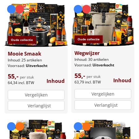
Leuke
Goedkope
Uniek
Oude collectie
Oude collectie
Wegwijzer
Mooie Smaak
Alle thema's
Inhoud: 30 artikelen
Inhoud: 25 artikelen
Voorraad:
Uitverkocht
Voorraad:
Uitverkocht
Artikel
55,-
55,-
per stuk
per stuk
Inhoud
Inhoud
Hitster
63,79
incl. BTW
NIEUW
64,34
incl. BTW
Vergelijken
Vergelijken
Pizzarette
Verlanglijst
Verlanglijst
Tas
Wake up light
NIEUW