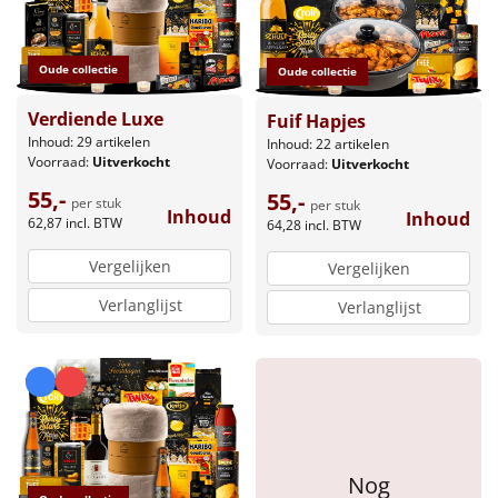
Borrelplank
Warmtekussen
NIEUW
Oude collectie
Oude collectie
Slowcooker
Verdiende Luxe
POPULAIR
Fuif Hapjes
Inhoud: 29 artikelen
Inhoud: 22 artikelen
Voorraad:
Uitverkocht
Voorraad:
Uitverkocht
Noodradio
NIEUW
55,-
55,-
per stuk
per stuk
Inhoud
Inhoud
Deken (fleece plaid)
62,87
incl. BTW
64,28
incl. BTW
Vergelijken
Vergelijken
Alle artikelen
Verlanglijst
Verlanglijst
Overige
Ideeën
Personeel
Doe het zelf
Nog