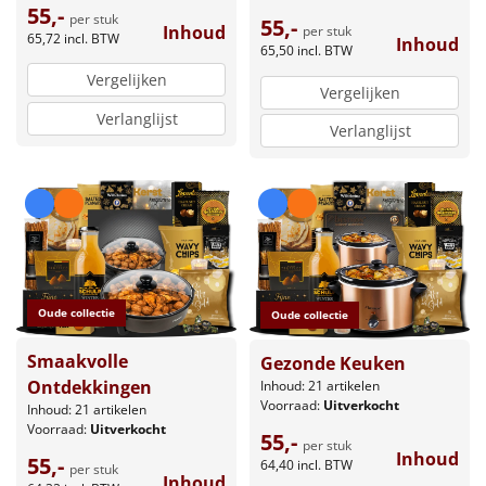
55,-
per stuk
55,-
Inhoud
per stuk
65,72
incl. BTW
Inhoud
65,50
incl. BTW
Vergelijken
Vergelijken
Verlanglijst
Verlanglijst
Oude collectie
Oude collectie
Smaakvolle
Gezonde Keuken
Ontdekkingen
Inhoud: 21 artikelen
Voorraad:
Uitverkocht
Inhoud: 21 artikelen
Voorraad:
Uitverkocht
55,-
per stuk
Inhoud
55,-
64,40
incl. BTW
per stuk
Inhoud