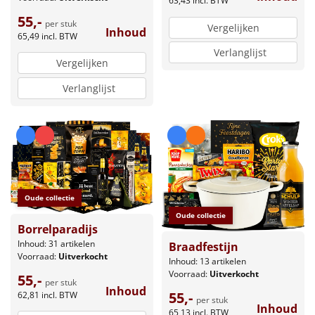
63,43
incl. BTW
55,-
per stuk
Vergelijken
Inhoud
65,49
incl. BTW
Verlanglijst
Vergelijken
Verlanglijst
Oude collectie
Oude collectie
Borrelparadijs
Inhoud: 31 artikelen
Braadfestijn
Voorraad:
Uitverkocht
Inhoud: 13 artikelen
Voorraad:
Uitverkocht
55,-
per stuk
Inhoud
55,-
62,81
incl. BTW
per stuk
Inhoud
65,13
incl. BTW