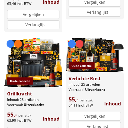
Inhoud
Vergelijken
65,46
incl. BTW
Verlanglijst
Vergelijken
Verlanglijst
Oude collectie
Verlichte Rust
Oude collectie
Inhoud: 25 artikelen
Voorraad:
Uitverkocht
Grillkracht
55,-
Inhoud: 23 artikelen
per stuk
Inhoud
Voorraad:
Uitverkocht
64,11
incl. BTW
55,-
per stuk
Vergelijken
Inhoud
63,90
incl. BTW
Verlanglijst