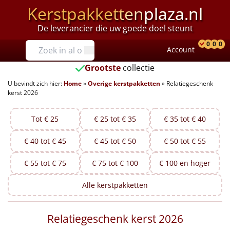
Kerstpakketten
plaza.nl
De leverancier die uw goede doel steunt
Prijzen
0
0
0
Account
Prod
Ver
W
Tot €25
Grootste
collectie
U bevindt zich hier:
Home
»
Overige kerstpakketten
»
Relatiegeschenk
€25 tot €35
kerst 2026
€35 tot €40
Tot € 25
€ 25 tot € 35
€ 35 tot € 40
€40 tot €45
€ 40 tot € 45
€ 45 tot € 50
€ 50 tot € 55
€45 tot €50
€ 55 tot € 75
€ 75 tot € 100
€ 100 en hoger
€50 tot €55
Alle
kerstpakketten
€55 tot €75
Relatiegeschenk kerst 2026