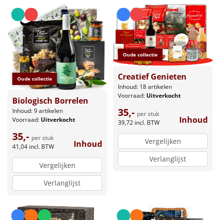
Leuke
Goedkope
Oude collectie
Uniek
Creatief Genieten
Oude collectie
Alle thema's
Inhoud: 18 artikelen
Voorraad:
Uitverkocht
Biologisch Borrelen
Artikel
35,-
Inhoud: 9 artikelen
per stuk
Inhoud
Voorraad:
Uitverkocht
39,72
incl. BTW
Hitster
NIEUW
35,-
per stuk
Vergelijken
Inhoud
41,04
incl. BTW
Pizzarette
Verlanglijst
Vergelijken
Tas
Verlanglijst
Wake up light
NIEUW