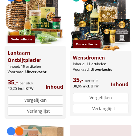
Borrelplank
Warmtekussen
NIEUW
Slowcooker
POPULAIR
Oude collectie
Oude collectie
Noodradio
NIEUW
Lantaarn
Wensdromen
Ontbijtplezier
Deken (fleece plaid)
Inhoud: 11 artikelen
Inhoud: 19 artikelen
Voorraad:
Uitverkocht
Voorraad:
Uitverkocht
Alle artikelen
35,-
35,-
per stuk
per stuk
Inhoud
Inhoud
38,99
incl. BTW
Overige
40,25
incl. BTW
Vergelijken
Vergelijken
Ideeën
Verlanglijst
Verlanglijst
Personeel
Doe het zelf