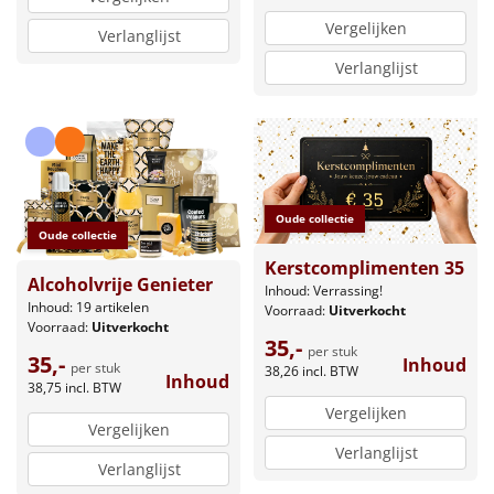
Vergelijken
Verlanglijst
Verlanglijst
Oude collectie
Oude collectie
Kerstcomplimenten 35
Alcoholvrije Genieter
Inhoud: Verrassing!
Inhoud: 19 artikelen
Voorraad:
Uitverkocht
Voorraad:
Uitverkocht
35,-
per stuk
35,-
Inhoud
per stuk
38,26
incl. BTW
Inhoud
38,75
incl. BTW
Vergelijken
Vergelijken
Verlanglijst
Verlanglijst