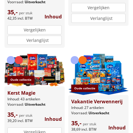
Voorraad:
Uitverkocht
Vergelijken
35,-
per stuk
Inhoud
Verlanglijst
42,35
incl. BTW
Vergelijken
Verlanglijst
Oude collectie
Oude collectie
Kerst Magie
Inhoud: 43 artikelen
Vakantie Verwennerij
Voorraad:
Uitverkocht
Inhoud: 27 artikelen
Voorraad:
Uitverkocht
35,-
per stuk
Inhoud
39,20
incl. BTW
35,-
per stuk
Inhoud
38,69
incl. BTW
Vergelijken