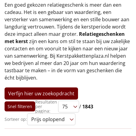
€75 tot €100
Een goed gekozen relatiegeschenk is meer dan een
cadeau. Het is een gebaar van waardering, een
€100 en hoger
versterker van samenwerking en een stille bouwer aan
langdurig vertrouwen. Tijdens de kerstperiode wordt
Alle kerstpakketten 2026
deze impact alleen maar groter.
Relatiegeschenken
met kerst
zijn een kans om stil te staan bij uw zakelijke
Thema
contacten en om vooruit te kijken naar een nieuw jaar
van samenwerking. Bij Kerstpakkettenplaza.nl helpen
Origineel
we bedrijven al meer dan 20 jaar om hun waardering
tastbaar te maken – in de vorm van geschenken die
Rituals
écht bijblijven.
Luxe
Verfijn hier uw zoekopdracht
Mannen
Resultaten
/
1843
Snel filteren
per
pagina:
Vrouwen
Sorteer op:
Duurzaam