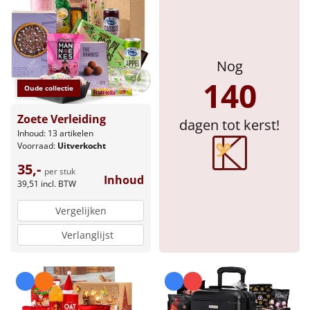
Sinterklaaspakketten
Particulier
Nog
140
Kerstgeschenken 2026
Oude collectie
Zoete Verleiding
Relatiegeschenken
dagen tot kerst!
Inhoud: 13 artikelen
Voorraad:
Uitverkocht
Cadeaubon
35,-
per stuk
Inhoud
39,51
incl. BTW
Per stuk
Vergelijken
Alle overige
Verlanglijst