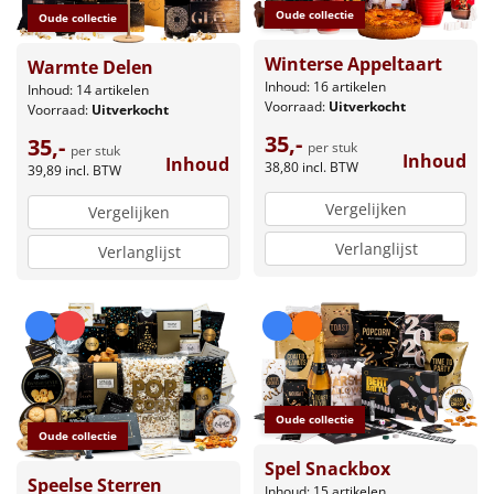
Oude collectie
Oude collectie
Winterse Appeltaart
Warmte Delen
Inhoud: 16 artikelen
Inhoud: 14 artikelen
Voorraad:
Uitverkocht
Voorraad:
Uitverkocht
35,-
35,-
per stuk
per stuk
Inhoud
Inhoud
38,80
incl. BTW
39,89
incl. BTW
Vergelijken
Vergelijken
Verlanglijst
Verlanglijst
Oude collectie
Oude collectie
Spel Snackbox
Speelse Sterren
Inhoud: 15 artikelen