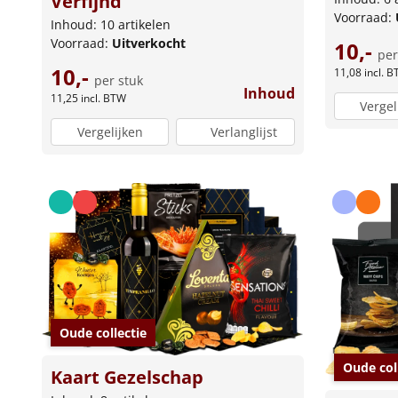
Verfijnd
Voorraad:
Inhoud: 10 artikelen
Voorraad:
Uitverkocht
10,-
per
10,-
11,08
incl. 
per stuk
Inhoud
11,25
incl. BTW
Vergel
Vergelijken
Verlanglijst
Oude collectie
Oude col
Kaart Gezelschap