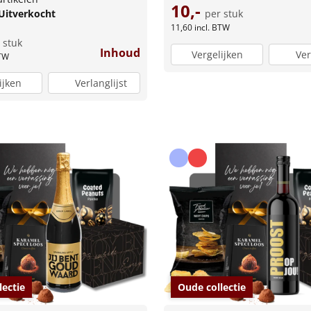
10,-
Uitverkocht
per stuk
11,60
incl. BTW
 stuk
Inhoud
Vergelijken
Ver
BTW
ijken
Verlanglijst
lectie
Oude collectie