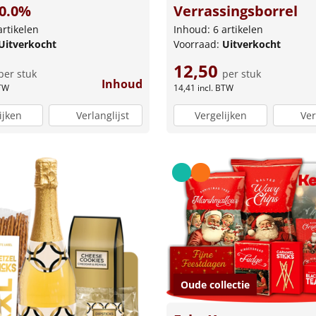
 0.0%
Verrassingsborrel
artikelen
Inhoud: 6 artikelen
Uitverkocht
Voorraad:
Uitverkocht
12,50
per stuk
per stuk
Inhoud
BTW
14,41
incl. BTW
ijken
Verlanglijst
Vergelijken
Ver
Oude collectie