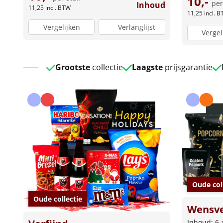
10,-
per
Inhoud
11,25
incl. BTW
11,25
incl. 
Vergelijken
Verlanglijst
Vergel
Grootste
collectie
Laagste
prijsgarantie
Oude col
Oude collectie
Wensve
Inhoud: 6 