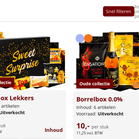
Re
Snel filteren
p
pa
lectie
Oude collectie
ox Lekkers
Borrelbox 0.0%
 artikelen
Inhoud: 6 artikelen
Uitverkocht
Voorraad:
Uitverkocht
10,-
tuk
per stuk
Inhoud
W
11,25
incl. BTW