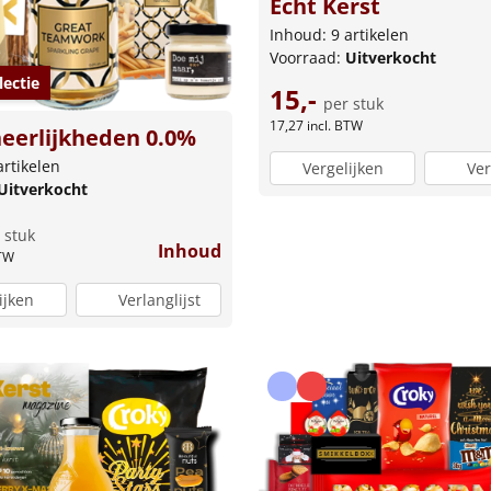
Echt Kerst
Inhoud: 9 artikelen
Voorraad:
Uitverkocht
lectie
15,-
per stuk
17,27
incl. BTW
heerlijkheden 0.0%
artikelen
Vergelijken
Ver
Uitverkocht
 stuk
Inhoud
BTW
ijken
Verlanglijst