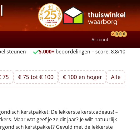
l
0
0
0
Account
Product
Verlang
Wink
el steunen
5.000+
beoordelingen – score: 8.8/10
€ 75
€ 75 tot € 100
€ 100 en hoger
Alle
ndisch kerstpakket: De lekkerste kerstcadeaus! –
. Maar wat geef je ze dit jaar? Je wilt natuurlijk
urgondisch kerstpakket? Gevuld met de lekkerste