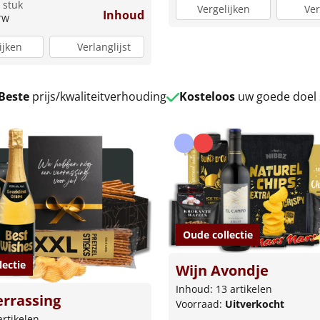
 stuk
Vergelijken
Ver
Inhoud
BTW
ijken
Verlanglijst
Beste
prijs/kwaliteitverhouding
Kosteloos
uw goede doel
Oude collectie
lectie
Wijn Avondje
Inhoud: 13 artikelen
rrassing
Voorraad:
Uitverkocht
artikelen