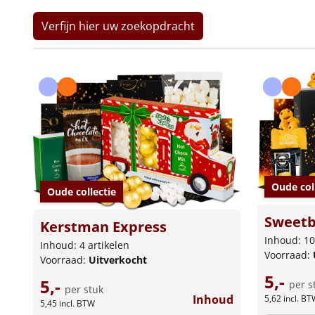
Verfijn hier uw zoekopdracht
Oude col
Oude collectie
Sweetb
Kerstman Express
Inhoud: 10
Inhoud: 4 artikelen
Voorraad:
Voorraad:
Uitverkocht
5,-
5,-
per s
per stuk
Inhoud
5,62
incl. BT
5,45
incl. BTW