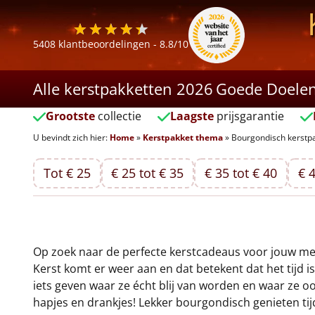
5408
klantbeoordelingen -
8.8
/10
Alle kerstpakketten 2026
Goede Doele
Grootste
collectie
Laagste
prijsgarantie
U bevindt zich hier:
Home
»
Kerstpakket thema
»
Bourgondisch kerstp
Tot € 25
€ 25 tot € 35
€ 35 tot € 40
€ 4
Op zoek naar de perfecte kerstcadeaus voor jouw me
Kerst komt er weer aan en dat betekent dat het tijd i
iets geven waar ze écht blij van worden en waar ze o
hapjes en drankjes! Lekker bourgondisch genieten ti