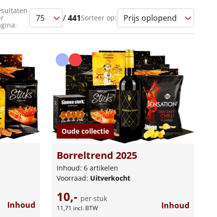
sultaten
/
441
Sorteer op:
er
gina:
Oude collectie
Borreltrend 2025
Inhoud: 6 artikelen
Voorraad:
Uitverkocht
10,-
per stuk
Inhoud
Inhoud
11,71
incl. BTW