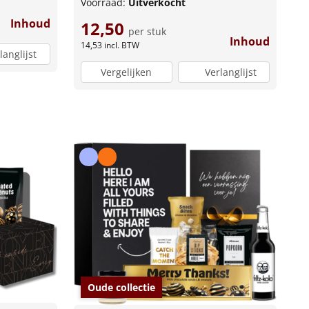
Voorraad:
Uitverkocht
Inhoud
12,50
per stuk
Inhoud
14,53
incl. BTW
langlijst
Vergelijken
Verlanglijst
Oude collectie