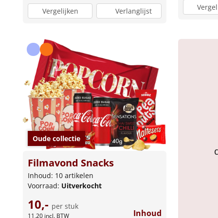
Vergel
Vergelijken
Verlanglijst
Oude collectie
Filmavond Snacks
Inhoud: 10 artikelen
Voorraad:
Uitverkocht
10,-
per stuk
Inhoud
11,20
incl. BTW