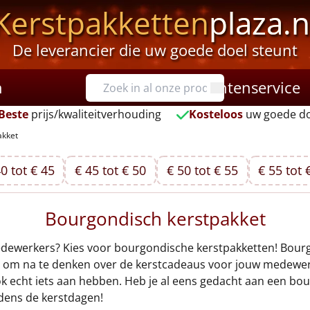
Kerstpakketten
plaza.n
De leverancier die uw goede doel steunt
n
Klantenservice
Beste
prijs/kwaliteitverhouding
Kosteloos
uw goede do
akket
0 tot € 45
€ 45 tot € 50
€ 50 tot € 55
€ 55 tot 
Bourgondisch kerstpakket
dewerkers? Kies voor bourgondische kerstpakketten! Bourgo
s om na te denken over de kerstcadeaus voor jouw medewerkers
ok echt iets aan hebben. Heb je al eens gedacht aan een bo
jdens de kerstdagen!